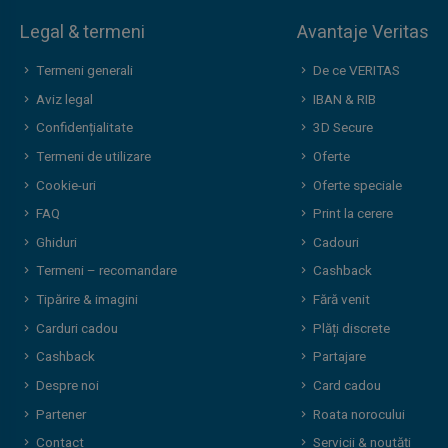
Legal & termeni
Avantaje Veritas
Termeni generali
De ce VERITAS
Aviz legal
IBAN & RIB
Confidențialitate
3D Secure
Termeni de utilizare
Oferte
Cookie-uri
Oferte speciale
FAQ
Print la cerere
Ghiduri
Cadouri
Termeni – recomandare
Cashback
Tipărire & imagini
Fără venit
Carduri cadou
Plăți discrete
Cashback
Partajare
Despre noi
Card cadou
Partener
Roata norocului
Contact
Servicii & noutăți