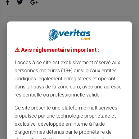
La carte prépayée pour la gestion de
budget serré : un outil judicieux
⚠️ Avis réglementaire important :
Article précédent
L'accès à ce site est exclusivement réservé aux
personnes majeures (18+) ainsi qu'aux entités
La carte prépayée pour interdits bancaires :
juridiques légalement enregistrées et opérant
une solution adaptée
dans un pays de la zone euro, avec une adresse
résidentielle ou professionnelle valide.
Article suivant
Ce site présente une plateforme multiservices
propulsée par une technologie propriétaire et
exclusive, développée en interne à l’aide
d’algorithmes détenus par le propriétaire de
Articles similaires