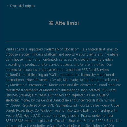
Portofel cripto
Alte limbi
Veritas card, a registered trademark of Klopercom, is a fintech that aims to
propose a super in-house platform and app where our clients and members
can choose fintech and non-fintech services. We used different providers
according to product and/or service requests and/or client profiles. Our
issuers for accounts and payment instrument are PFS Card Services
(Ireland) Limited (trading as PCSIL) pursuant to a license by Mastercard
International, Narvi Payments Oy Ab, Monavate UAB pursuant to a license
by Mastercard International. Mastercard and the Mastercard Brand Mark are
registered trademarks of Mastercard International Incorporated. PFS Card
Services (Ireland) Limited is authorized and regulated as an issuer of
electronic money by the Central Bank of Ireland under registration number
C175999. Registered office: EML Payments,2nd Floor La Vallee House, Upper
Dargle Road, Bray, Co. Wicklow, Ireland. Moorwand Ltd in partnership with
Heuro SAS. Heuro SAS is a company registered in France under number
833165863, with its registered office at 1, Rue de la Bourse, 75002 Paris. It is
authorised by the Autorité de Contrôle Prudentiel et de Résolution (ACPR),