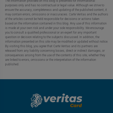
The information provided on this blog is presented for informational
purposes only and has no contractual or legal value. Although we strive to
ensure the accuracy, completeness and updating of the published content, it
may contain errors, omissions or inaccuracies. Carte Veritas and the authors
of the articles cannot be held responsible for decisions or actions taken
based on the information contained in this blog. Any use of this information
is made at your own risk and under your sole responsibility. We encourage
you to consult a qualified professional or an expert for any important
question or decision relating to the subjects discussed. In addition, the
information presented on this site may be modified or updated without notice.
By visiting this blog, you agree that Carte Veritas and its partners are
released from any liability concerning losses, direct or indirect damages, or
consequences arising from the use of the contents of this site, whether they
are linked to errors, omissions or the interpretation of the information
published.