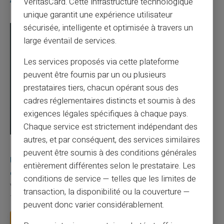
VeritasCard. Cette infrastructure technologique
unique garantit une expérience utilisateur
sécurisée, intelligente et optimisée à travers un
large éventail de services.
Les services proposés via cette plateforme
peuvent être fournis par un ou plusieurs
prestataires tiers, chacun opérant sous des
cadres réglementaires distincts et soumis à des
exigences légales spécifiques à chaque pays.
Chaque service est strictement indépendant des
autres, et par conséquent, des services similaires
03/08/2026
Veritas
Carte prépayée
peuvent être soumis à des conditions générales
Une carte bancaire gratuite sans compte, ça
entièrement différentes selon le prestataire. Les
existe ?
conditions de service — telles que les limites de
Vous avez tapé cette recherche parce que votre banque vous
transaction, la disponibilité ou la couverture —
facture 50 € par an pour une carte que vo...
peuvent donc varier considérablement.
Lire la suite