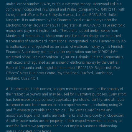
under licence number 17478, to issue electronic money. Moorwand Ltd is a
company incorporated in England and Wales (Company No. 8491211), with
its registered office at Fora, 3 Lloyds Avenue, London, EC3N 3DS, United
Kingdom. It is authorised by the Financial Conduct Authority under the
Electronic Money Regulations 2011 (Register Ref: 900709) to issue electronic
money and payment instruments. The card is issued under licence from
Mastercard International. Mastercard and the circles design are registered
trademarks of Mastercard International Incorporated. Narvi Payments Oy Ab
is authorized and regulated as an issuer of electronic money by the Finnish
Financial Supervisory Authority under registration number 3190214-6—
registered office: Lapinlahdenkatu 16, 00180 Helsinki, Finland. Monavate is
authorized and regulated as an issuer of electronic money by the Central
Bank of Lithuania under registration number LB002139. Registered office:
Officers' Mess Business Centre, Royston Road, Duxford, Cambridge,
England, CB22 4QH.
All trademarks, trade names, or logos mentioned or used are the property of
their respective owners and may be used for illustrative purposes. Every effort
has been made to appropriately capitalize, punctuate, identify, and attribute
trademarks and trade names to their respective owners, including using ®
and ™ wherever possible and practical. The “VeritasCard” name and
associated logos and marks are trademarks and the property of Klopercom.
All other trademarks are the property of their respective owners and may be
used for illustrative purposes and do not imply a business relationship
unless indicated in the terms.