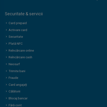
Securitate & servicii
Card prepaid
Activare card
Securitate
Plată NFC
Reîncărcare online
Reîncărcare cash
Neosurf
Trimite bani
Fraude
Card angajați
Călătorii
Blocaj bancar
Fără cont