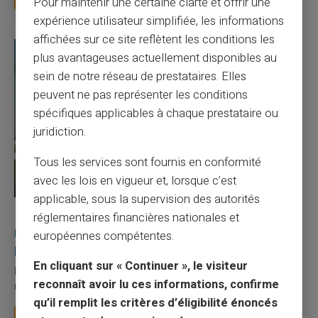
Pour maintenir une certaine clarté et offrir une
expérience utilisateur simplifiée, les informations
affichées sur ce site reflètent les conditions les
plus avantageuses actuellement disponibles au
sein de notre réseau de prestataires. Elles
peuvent ne pas représenter les conditions
spécifiques applicables à chaque prestataire ou
juridiction.
Tous les services sont fournis en conformité
avec les lois en vigueur et, lorsque c’est
applicable, sous la supervision des autorités
27/07/2026
Veritas
Carte prépayée
réglementaires financières nationales et
Utilisation responsable du paiement mobile avec
européennes compétentes.
la carte Veritas
En cliquant sur « Continuer », le visiteur
Le paiement mobile s'est imposé dans les habitudes quotidiennes,
reconnaît avoir lu ces informations, confirme
mais il appelle des réflexes pour é...
qu’il remplit les critères d’éligibilité énoncés