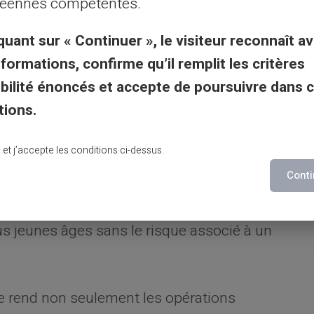
ations personnelles contre les intrusions et
éennes compétentes.
aux utilisateurs de se sentir en confiance
quant sur « Continuer », le visiteur reconnaît av
nformations, confirme qu’il remplit les critères
gibilité énoncés et accepte de poursuivre dans 
: inclure les enfants et
tions.
lu et j’accepte les conditions ci-dessus.
ier de la simplicité d'une carte prépayée.
Conti
x enfants facilite la distribution d'argent de
s. C'est une méthode pratique pour
us jeunes âges sans le risque associé à un
carte rend non seulement les opérations