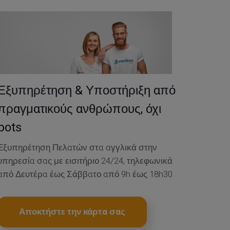
Εξυπηρέτηση & Υποστήριξη από
πραγματικούς ανθρώπους, όχι
bots
Εξυπηρέτηση Πελατών στα αγγλικά στην
υπηρεσία σας με εισιτήριο 24/24, τηλεφωνικά
από Δευτέρα έως Σάββατο από 9h έως 18h30
Αποκτήστε την κάρτα σας