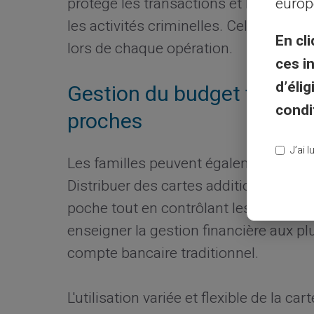
protège les transactions et les inform
europ
les activités criminelles. Cela permet 
En cli
lors de chaque opération.
ces i
d’éli
Gestion du budget familial 
condi
proches
J’ai 
Les familles peuvent également bénéfic
Distribuer des cartes additionnelles au
poche tout en contrôlant les dépense
enseigner la gestion financière aux pl
compte bancaire traditionnel.
L'utilisation variée et flexible de la 