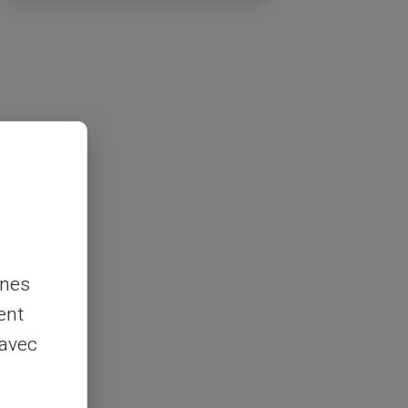
nnes
ent
 avec