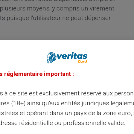
ar plusieurs moyens, y compris un virement
ts puisque l'utilisateur ne peut dépenser
rte de paiement
e
interdite bancaire
, il devient laborieux
s réglementaire important :
ace. La Carte Veritas propose une approche
ilite grandement l'accessibilité. Aucune
ès à ce site est exclusivement réservé aux perso
e que l'identification n'est nécessaire pour
res (18+) ainsi qu'aux entités juridiques légalem
istrées et opérant dans un pays de la zone euro,
ses de la carte prépayée
resse résidentielle ou professionnelle valide.