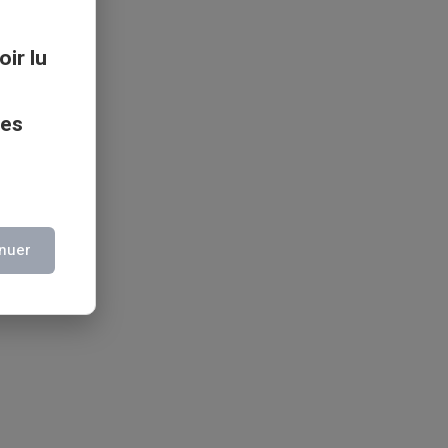
oir lu
ces
nuer