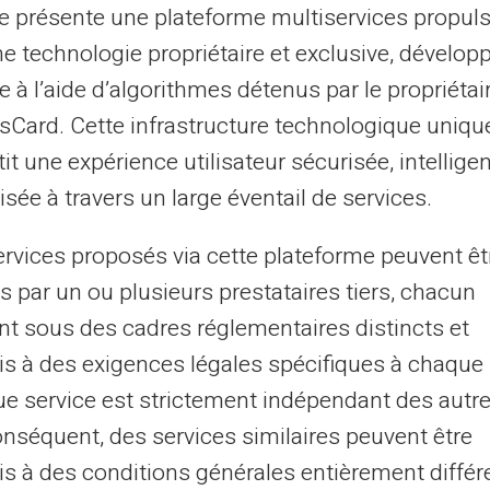
te présente une plateforme multiservices propul
ne technologie propriétaire et exclusive, dévelop
vec la carte Veritas, les interdits bancaires
e à l’aide d’algorithmes détenus par le propriétai
tout où Mastercard est accepté.
asCard. Cette infrastructure technologique uniqu
e est également possible avec cette carte,
it une expérience utilisateur sécurisée, intelligen
dans la gestion quotidienne du budget.
sée à travers un large éventail de services.
er de l'argent à l'étranger sans
s facilités via la carte.
ervices proposés via cette plateforme peuvent êt
et maîtriser son budget directement depuis
s par un ou plusieurs prestataires tiers, chacun
nt sous des cadres réglementaires distincts et
s à des exigences légales spécifiques à chaque 
urs barrières financières auxquelles sont
e service est strictement indépendant des autre
ux restrictions bancaires.
onséquent, des services similaires peuvent être
s à des conditions générales entièrement différ
s : maintenir la fluidité des