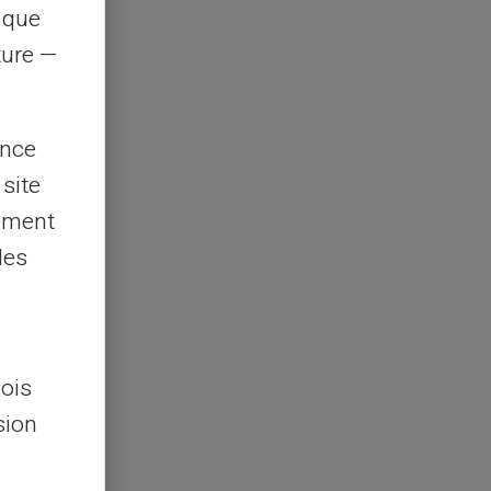
s que
rture —
ence
 site
lement
les
lois
sion