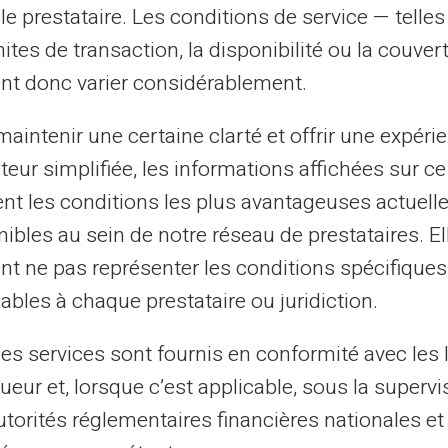
le prestataire. Les conditions de service — telle
mites de transaction, la disponibilité ou la couve
nt donc varier considérablement.
mment simple. Pour transférer via un RIB,
s espèces chez divers prestataires, les
aintenir une certaine clarté et offrir une expéri
ibilité assure que les utilisateurs peuvent
ateur simplifiée, les informations affichées sur ce
 en ont besoin, sans dépendre d'un compte
tent les conditions les plus avantageuses actuel
 portée.
ibles au sein de notre réseau de prestataires. El
nt ne pas représenter les conditions spécifiques
orité pour les cartes
ables à chaque prestataire ou juridiction.
les services sont fournis en conformité avec les 
ueur et, lorsque c’est applicable, sous la supervi
e vol, la sécurité reste une priorité
utorités réglementaires financières nationales et
ernières technologies de sécurité. Elle