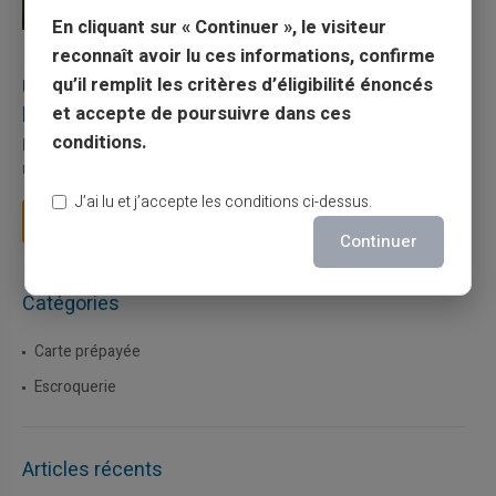
En cliquant sur « Continuer », le visiteur
reconnaît avoir lu ces informations, confirme
27/07/2026
Veritas
Carte prépayée
qu’il remplit les critères d’éligibilité énoncés
Utilisation responsable du paiement mobile avec
la carte Veritas
et accepte de poursuivre dans ces
conditions.
Le paiement mobile s'est imposé dans les habitudes quotidiennes,
mais il appelle des réflexes pour é...
J’ai lu et j’accepte les conditions ci-dessus.
Lire la suite
Continuer
Catégories
Carte prépayée
Escroquerie
Articles récents