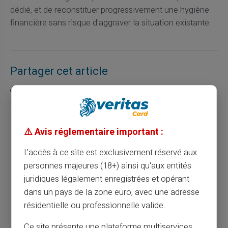
dédié, et de reconstituer progressivement une hygiène
financière sans risque d'aggraver la situation existante.
Partager cet article
Pourquoi votre banque traditionnelle peut
⚠️ Avis réglementaire important :
vous bloquer (et l'alternative pour rester
L'accès à ce site est exclusivement réservé aux
libre)
personnes majeures (18+) ainsi qu'aux entités
juridiques légalement enregistrées et opérant
Article précédent
dans un pays de la zone euro, avec une adresse
résidentielle ou professionnelle valide.
Ce site présente une plateforme multiservices
Peut-on ouvrir un compte sans justificatif