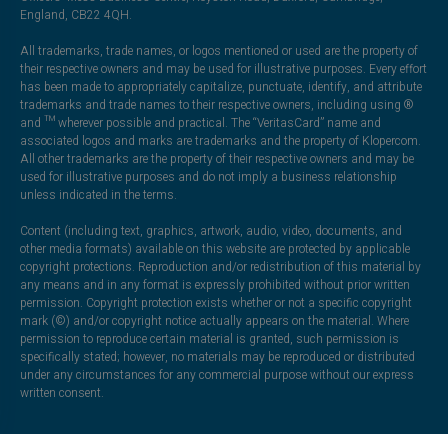
England, CB22 4QH.
All trademarks, trade names, or logos mentioned or used are the property of
their respective owners and may be used for illustrative purposes. Every effort
has been made to appropriately capitalize, punctuate, identify, and attribute
trademarks and trade names to their respective owners, including using ®
and ™ wherever possible and practical. The “VeritasCard” name and
associated logos and marks are trademarks and the property of Klopercom.
All other trademarks are the property of their respective owners and may be
used for illustrative purposes and do not imply a business relationship
unless indicated in the terms.
Content (including text, graphics, artwork, audio, video, documents, and
other media formats) available on this website are protected by applicable
copyright protections. Reproduction and/or redistribution of this material by
any means and in any format is expressly prohibited without prior written
permission. Copyright protection exists whether or not a specific copyright
mark (©) and/or copyright notice actually appears on the material. Where
permission to reproduce certain material is granted, such permission is
specifically stated; however, no materials may be reproduced or distributed
under any circumstances for any commercial purpose without our express
written consent.