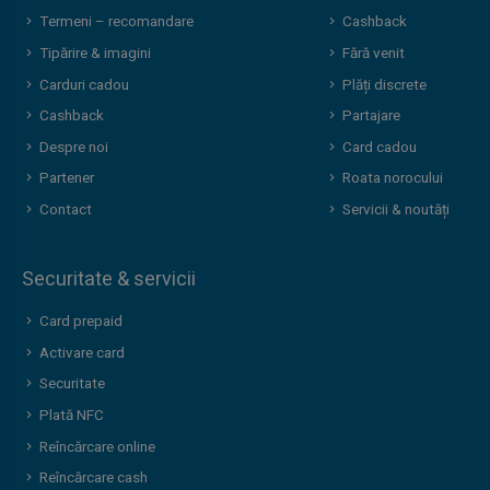
Termeni – recomandare
Cashback
Tipărire & imagini
Fără venit
Carduri cadou
Plăți discrete
Cashback
Partajare
Despre noi
Card cadou
Partener
Roata norocului
Contact
Servicii & noutăți
Securitate & servicii
Card prepaid
Activare card
Securitate
Plată NFC
Reîncărcare online
Reîncărcare cash