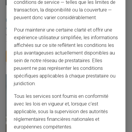
conditions de service — telles que les limites de
transaction, la disponibilité ou la couverture —
03/08/2026
Veritas
Carte prépayée
peuvent donc varier considérablement.
Une carte bancaire gratuite sans compte, ça
existe ?
Pour maintenir une certaine clarté et offrir une
Vous avez tapé cette recherche parce que votre banque vous
expérience utilisateur simplifiée, les informations
facture 50 € par an pour une carte que vo...
affichées sur ce site reflètent les conditions les
plus avantageuses actuellement disponibles au
Lire la suite
sein de notre réseau de prestataires. Elles
peuvent ne pas représenter les conditions
spécifiques applicables à chaque prestataire ou
juridiction.
Tous les services sont fournis en conformité
avec les lois en vigueur et, lorsque c’est
applicable, sous la supervision des autorités
réglementaires financières nationales et
européennes compétentes.