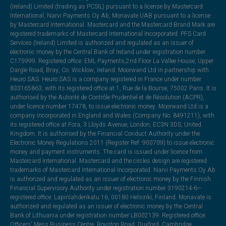
(Ireland) Limited (trading as PCSIL) pursuant to a license by Mastercard
International, Narvi Payments Oy Ab, Monavate UAB pursuant to a license
by Mastercard International. Mastercard and the Mastercard Brand Mark are
registered trademarks of Mastercard International Incorporated. PFS Card
Services (Ireland) Limited is authorized and regulated as an issuer of
electronic money by the Central Bank of Ireland under registration number
C175999. Registered office: EML Payments,2nd Floor La Vallee House, Upper
Dargle Road, Bray, Co. Wicklow, Ireland. Moorwand Ltd in partnership with
Heuro SAS. Heuro SAS is a company registered in France under number
833165863, with its registered office at 1, Rue de la Bourse, 75002 Paris. It is
authorised by the Autorité de Contrôle Prudentiel et de Résolution (ACPR),
under licence number 17478, to issue electronic money. Moorwand Ltd is a
company incorporated in England and Wales (Company No. 8491211), with
its registered office at Fora, 3 Lloyds Avenue, London, EC3N 3DS, United
Kingdom. It is authorised by the Financial Conduct Authority under the
Electronic Money Regulations 2011 (Register Ref: 900709) to issue electronic
money and payment instruments. The card is issued under licence from
Mastercard International. Mastercard and the circles design are registered
trademarks of Mastercard International Incorporated. Narvi Payments Oy Ab
is authorized and regulated as an issuer of electronic money by the Finnish
Financial Supervisory Authority under registration number 3190214-6—
registered office: Lapinlahdenkatu 16, 00180 Helsinki, Finland. Monavate is
authorized and regulated as an issuer of electronic money by the Central
Bank of Lithuania under registration number LB002139. Registered office:
Officers' Mess Business Centre, Royston Road, Duxford, Cambridge,