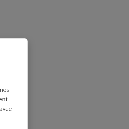
nnes
ent
 avec