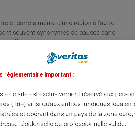
autre et parfois même d'une région à l'autre
 sont souvent synonymes de pauses dans
les, offrant du repos aux travailleurs et du
et leurs amis.
s réglementaire important :
es transactions bancaires
ès à ce site est exclusivement réservé aux perso
et autres
transactions
n'est pas
ant donné que les banques sont fermées,
res (18+) ainsi qu'aux entités juridiques légalem
 ce jour-là. Ainsi, les
délais de virement
istrées et opérant dans un pays de la zone euro,
ons seront reportées au prochain
jour
resse résidentielle ou professionnelle valide.