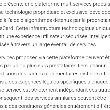
te présente une plateforme multiservices propul
ne technologie propriétaire et exclusive, dévelop
uer un paiement ou recevoir des fonds
e à l’aide d’algorithmes détenus par le propriétai
 de planifier à l'avance. Il est intéressant de
asCard. Cette infrastructure technologique uniqu
ernes comme
les cartes prépayées
peuvent
it une expérience utilisateur sécurisée, intelligen
rant ces périodes. Les opérations de
sée à travers un large éventail de services.
galement mises en pause, ce qui signifie
s en compte dans votre planning financier.
ervices proposés via cette plateforme peuvent êt
s par un ou plusieurs prestataires tiers, chacun
e interbancaire ?
nt sous des cadres réglementaires distincts et
s à des exigences légales spécifiques à chaque 
ment différente du concept de jour férié.
e service est strictement indépendant des autre
cifiques durant lesquelles les opérations
onséquent, des services similaires peuvent être
ndues. Cela concerne principalement le
s à des conditions générales entièrement différ
s échangent des informations financières