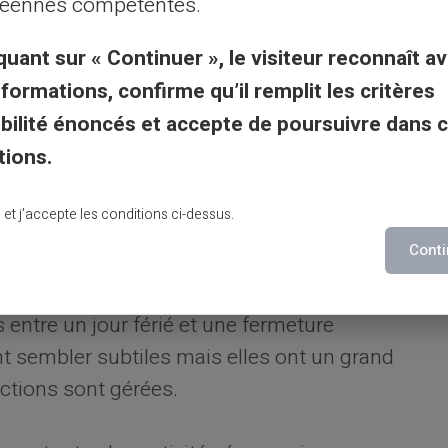
qu'après la réouverture du système.
éennes compétentes.
quant sur « Continuer », le visiteur reconnaît av
liers mais aussi les entreprises qui
nformations, confirme qu’il remplit les critères
our la gestion de leur trésorerie. En
gibilité énoncés et accepte de poursuivre dans 
informé des périodes de fermeture possibles
tions.
r inattendu.
lu et j’accepte les conditions ci-dessus.
 jours fériés et fermetures
Conti
s entre un jour férié et une fermeture
nt sembler subtiles mais elles ont un grand
ctions sont gérées.