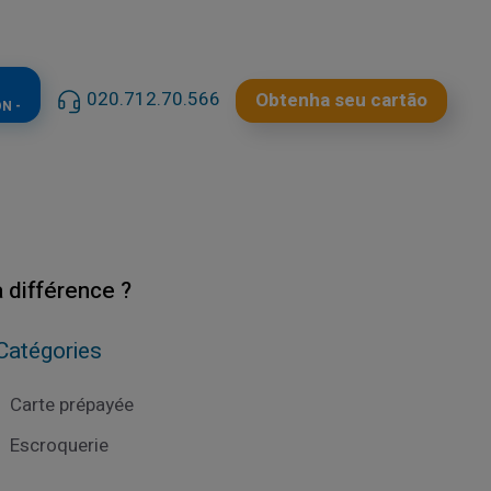
020.712.70.566
Obtenha seu cartão
N -
a différence ?
Catégories
Carte prépayée
Escroquerie