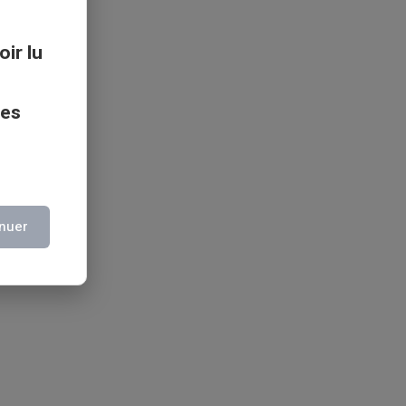
oir lu
ces
nuer