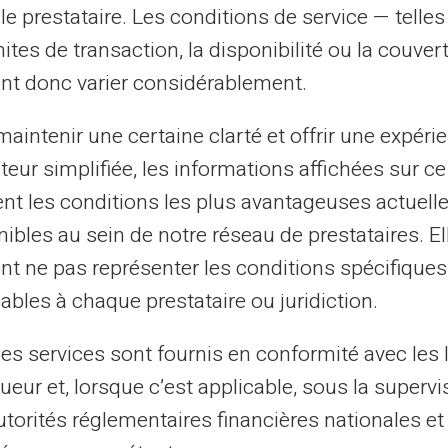
le prestataire. Les conditions de service — telle
mites de transaction, la disponibilité ou la couve
nt donc varier considérablement.
par les autorités monétaires ou par les
divers facteurs comme des mises à jour
aintenir une certaine clarté et offrir une expéri
 situations d'urgence. Tout comme les
ateur simplifiée, les informations affichées sur ce
ires ont un impact direct sur le traitement
tent les conditions les plus avantageuses actuel
ns financières.
ibles au sein de notre réseau de prestataires. El
nt ne pas représenter les conditions spécifiques
nt-ils affectés ?
ables à chaque prestataire ou juridiction.
nterbancaire signifie qu'il pourrait y avoir
les services sont fournis en conformité avec les 
s ou dans la réalisation de paiements. Par
ueur et, lorsque c’est applicable, sous la supervi
ent au moment d'une fermeture
utorités réglementaires financières nationales et