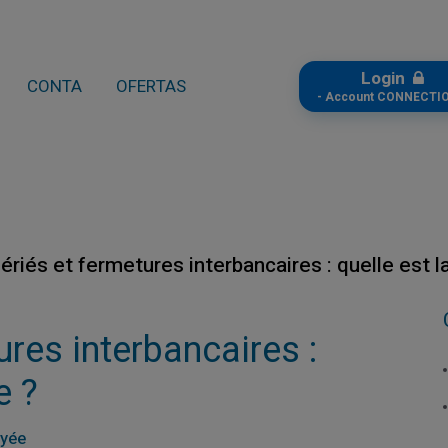
Login
CONTA
OFERTAS
- Account CONNECTIO
ériés et fermetures interbancaires : quelle est l
ures interbancaires :
e ?
ayée