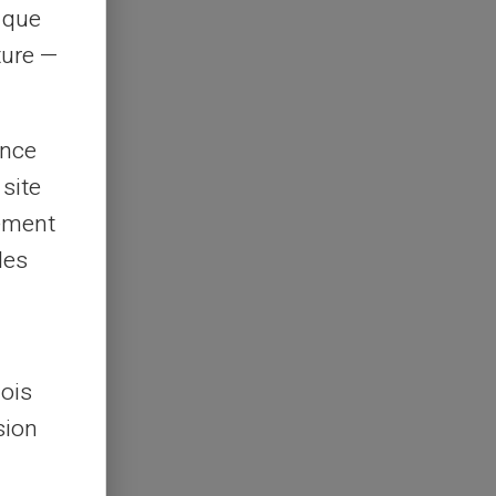
s que
rture —
ence
 site
lement
les
lois
sion