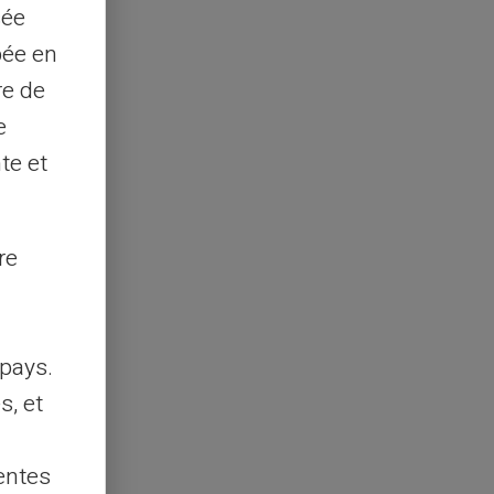
sée
pée en
re de
e
te et
re
pays.
s, et
entes