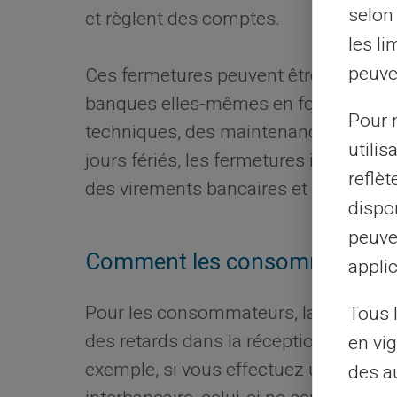
selon 
et règlent des comptes.
les li
peuve
Ces fermetures peuvent être décidées 
banques elles-mêmes en fonction de 
Pour m
techniques, des maintenances ou des
utilis
jours fériés, les fermetures interbanca
reflè
des virements bancaires et transactio
dispon
peuve
Comment les consommateurs so
applic
Pour les consommateurs, la fermeture i
Tous 
des retards dans la réception de fond
en vig
exemple, si vous effectuez un virem
des a