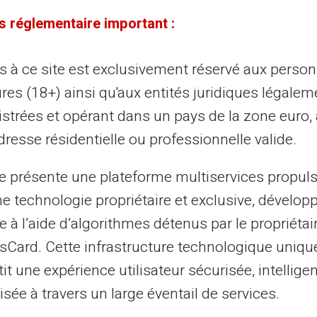
s réglementaire important :
09/12/2025
Veritas
Carte prépayée
rte bancaire bloquée, perdue ou
ès à ce site est exclusivement réservé aux perso
lée : les démarches à suivre en 2025
res (18+) ainsi qu'aux entités juridiques légalem
s ne trouvez plus votre carte bancaire dans votre
istrées et opérant dans un pays de la zone euro,
tefeuille. Votre cœur s'accélère en imaginant quelqu'un
resse résidentielle ou professionnelle valide.
iliser à votre insu. Vous ne sa...
te présente une plateforme multiservices propul
ne technologie propriétaire et exclusive, dévelop
02/12/2025
Veritas
Carte prépayée
e à l’aide d’algorithmes détenus par le propriétai
mment protéger ses données
asCard. Cette infrastructure technologique uniqu
ncaires sur les réseaux sociaux ?
it une expérience utilisateur sécurisée, intelligen
sée à travers un large éventail de services.
s vendez un meuble sur Facebook Marketplace. Un
eteur vous demande votre RIB pour un virement. Vous