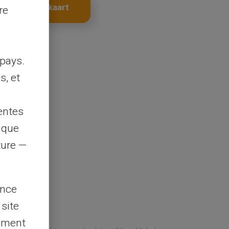
Haal je kaart
re
pays.
s, et
entes
s que
rture —
ence
 site
lement