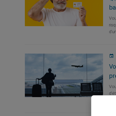
ba
Vou
ris
d'un
Vo
pr
Vou
d'é
fon