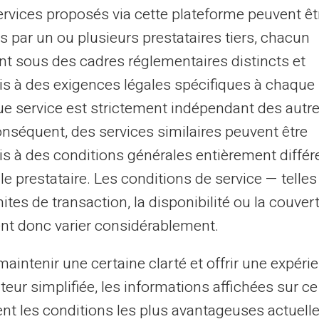
ervices proposés via cette plateforme peuvent êt
itez à partager ces informations par m...
s par un ou plusieurs prestataires tiers, chacun
nt sous des cadres réglementaires distincts et
25/11/2025
Veritas
Carte prépayée
s à des exigences légales spécifiques à chaque 
s droits des personnes en interdit
e service est strictement indépendant des autre
onséquent, des services similaires peuvent être
ncaire en 2025 : ce que dit la loi
s à des conditions générales entièrement différ
s avez émis un chèque sans provision. Votre banque
le prestataire. Les conditions de service — telle
s a notifié une interdiction bancaire. Vous vous sentez
mites de transaction, la disponibilité ou la couve
é du système financier. Cette...
nt donc varier considérablement.
7
8
9
10
...
31
32
›
aintenir une certaine clarté et offrir une expéri
ateur simplifiée, les informations affichées sur ce
tent les conditions les plus avantageuses actuel