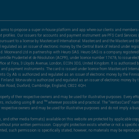
hat aims to propose a super in-house platform and app where our clients and members 
nt profiles. Our issuers for accounts and payment instrument are PFS Card Services (
rsuant to a license by Mastercard International. Mastercard and the Mastercard Bra
nd regulated as an issuer of electronic money by the Central Bank of Ireland under r
and. Moorwand Ltd in partnership with Heuro SAS. Heuro SAS is a company registered 
 Contrôle Prudentiel et de Résolution (ACPR), under licence number 17478, to issue e
ice at Fora, 3 Lloyds Avenue, London, EC3N 3DS, United Kingdom. It is authorised b
 and payment instruments. The card is issued under licence from Mastercard Internat
ts Oy Ab is authorized and regulated as an issuer of electronic money by the Finni
Finland. Monavate is authorized and regulated as an issuer of electronic money by t
yston Road, Duxford, Cambridge, England, CB22 4QH.
perty of their respective owners and may be used for illustrative purposes. Every effo
ners, including using ® and ™ wherever possible and practical. The “VeritasCard” n
ir respective owners and may be used for illustrative purposes and do not imply a bus
, and other media formats) available on this website are protected by applicable copy
thout prior written permission. Copyright protection exists whether or not a specifi
ranted, such permission is specifically stated; however, no materials may be reprodu