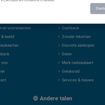
lu et j’accepte les conditions ci-dessus.
kies
Speciale deals
Conti
Print on demand
rials
Cadeaus
rral-voorwaarden
Cashback
t & beeld
Zonder inkomen
eaukaarten
Discrete aankopen
hback
Delen
 ons
Merk cadeaukaart
ner
Geluksrad
tact
Services & nieuws
Andere talen