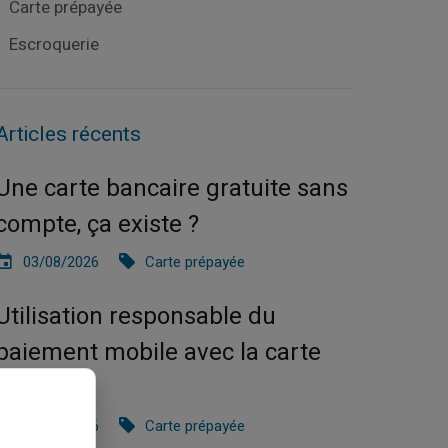
Carte prépayée
Escroquerie
Articles récents
Une carte bancaire gratuite sans
compte, ça existe ?
03/08/2026
Carte prépayée
Utilisation responsable du
paiement mobile avec la carte
Veritas
27/07/2026
Carte prépayée