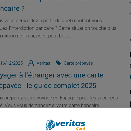
ncaire ?
s vous demandez à partir de quel montant vous
quez l'interdiction bancaire ? Cette situation touche plus
 million de Français et peut bou...
16/12/2025
Veritas
Carte prépayée
yager à l'étranger avec une carte
épayée : le guide complet 2025
s préparez votre voyage en Espagne pour les vacances
té. Vous vous demandez si votre carte bancaire
ctionnera correctement là-bas. Vous cr...