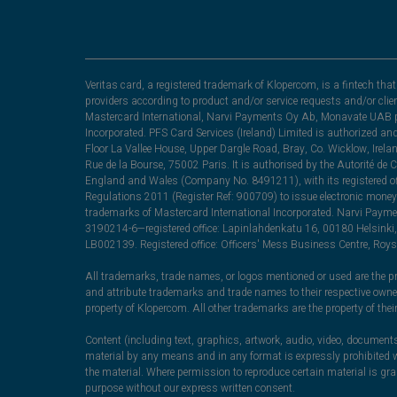
Veritas card, a registered trademark of Klopercom, is a fintech t
providers according to product and/or service requests and/or clie
Mastercard International, Narvi Payments Oy Ab, Monavate UAB pu
Incorporated. PFS Card Services (Ireland) Limited is authorized a
Floor La Vallee House, Upper Dargle Road, Bray, Co. Wicklow, Irel
Rue de la Bourse, 75002 Paris. It is authorised by the Autorité de
England and Wales (Company No. 8491211), with its registered off
Regulations 2011 (Register Ref: 900709) to issue electronic money
trademarks of Mastercard International Incorporated. Narvi Paymen
3190214-6—registered office: Lapinlahdenkatu 16, 00180 Helsinki, 
LB002139. Registered office: Officers' Mess Business Centre, Ro
All trademarks, trade names, or logos mentioned or used are the pro
and attribute trademarks and trade names to their respective ow
property of Klopercom. All other trademarks are the property of the
Content (including text, graphics, artwork, audio, video, documents
material by any means and in any format is expressly prohibited wi
the material. Where permission to reproduce certain material is g
purpose without our express written consent.