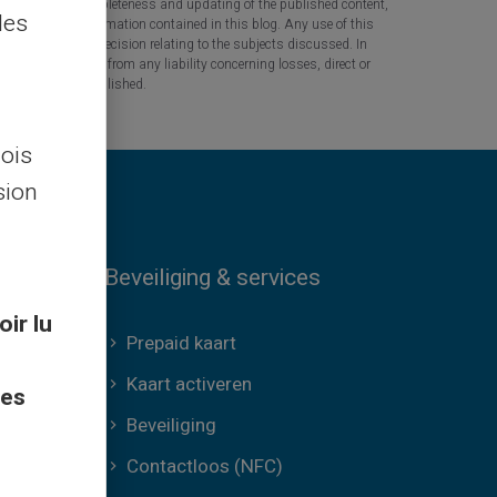
 the accuracy, completeness and updating of the published content,
les
 based on the information contained in this blog. Any use of this
tant question or decision relating to the subjects discussed. In
tners are released from any liability concerning losses, direct or
the information published.
lois
sion
Beveiliging & services
oir lu
Prepaid kaart
Kaart activeren
ces
Beveiliging
Contactloos (NFC)