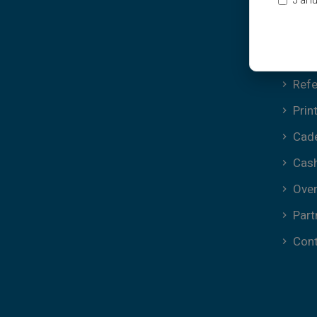
J’ai 
Coo
FAQ
Tuto
Refe
Prin
Cad
Cas
Over
Part
Con