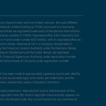
can choose fintech and non-fintech services. We used different
Ireland) Limited (trading as PCSIL) pursuant to a license by
nd Mark are registered trademarks of Mastercard International
egistration number C175999. Registered office: EML Payments,2nd
in France under number 833165863, with its registered office at 1,
lectronic money. Moorwand Ltd is a company incorporated in
y the Financial Conduct Authority under the Electronic Money
ional. Mastercard and the circles design are registered
sh Financial Supervisory Authority under registration number
he Central Bank of Lithuania under registration number
rt has been made to appropriately capitalize, punctuate, identify,
ame and associated logos and marks are trademarks and the
iness relationship unless indicated in the terms.
right protections. Reproduction and/or redistribution of this
c copyright mark (©) and/or copyright notice actually appears on
ced or distributed under any circumstances for any commercial