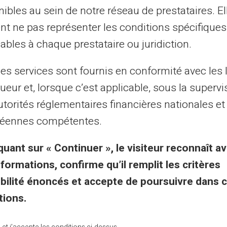
al purposes only and has no contractual or legal value. Although we strive to ensure
ibles au sein de notre réseau de prestataires. El
 the authors of the articles cannot be held responsible for decisions or actions taken
lity. We encourage you to consult a qualified professional or an expert for any impor
nt ne pas représenter les conditions spécifiques
updated without notice. By visiting this blog, you agree that Carte Veritas and its par
ts of this site, whether they are linked to errors, omissions or the interpretation of 
ables à chaque prestataire ou juridiction.
les services sont fournis en conformité avec les 
ueur et, lorsque c’est applicable, sous la supervi
utorités réglementaires financières nationales et
éennes compétentes.
isch & voorwaarden
Veritas voordelen
quant sur « Continuer », le visiteur reconnaît av
emene voorwaarden
Waarom VERITAS
nformations, confirme qu’il remplit les critères
dische info
IBAN & RIB
gibilité énoncés et accepte de poursuivre dans 
acy
3D Secure
tions.
ruiksvoorwaarden
Aanbiedingen