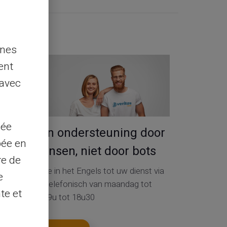
Contact
nnes
ent
 avec
sée
Service en ondersteuning door
pée en
echte mensen, niet door bots
re de
Klantenservice in het Engels tot uw dienst via
e
ticket 24/24, telefonisch van maandag tot
te et
zaterdag van 9u tot 18u30