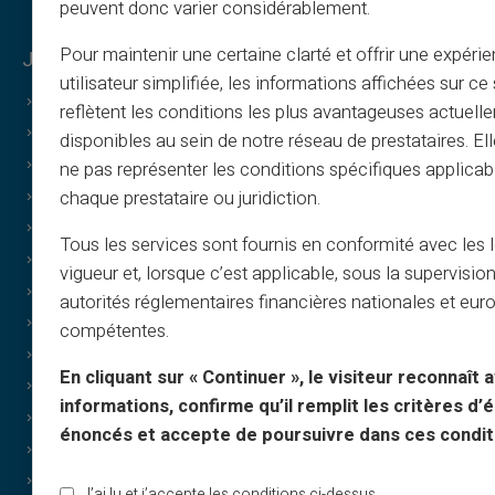
peuvent donc varier considérablement.
Pour maintenir une certaine clarté et offrir une expéri
Juridisch & voorwaarden
Veritas voordelen
utilisateur simplifiée, les informations affichées sur ce 
Algemene voorwaarden
Waarom VERITAS
reflètent les conditions les plus avantageuses actuell
Juridische info
IBAN & RIB
disponibles au sein de notre réseau de prestataires. El
Privacy
3D Secure
ne pas représenter les conditions spécifiques applicab
chaque prestataire ou juridiction.
Gebruiksvoorwaarden
Aanbiedingen
Cookies
Speciale deals
Tous les services sont fournis en conformité avec les 
FAQ
Print on demand
vigueur et, lorsque c’est applicable, sous la supervisio
Tutorials
Cadeaus
autorités réglementaires financières nationales et eu
Referral-voorwaarden
Cashback
compétentes.
Print & beeld
Zonder inkomen
En cliquant sur « Continuer », le visiteur reconnaît a
Cadeaukaarten
Discrete aankopen
informations, confirme qu’il remplit les critères d’él
Cashback
Delen
énoncés et accepte de poursuivre dans ces condit
Over ons
Merk cadeaukaart
Partner
Geluksrad
J’ai lu et j’accepte les conditions ci-dessus.