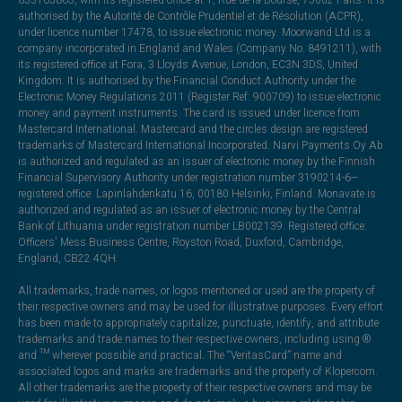
authorised by the Autorité de Contrôle Prudentiel et de Résolution (ACPR),
under licence number 17478, to issue electronic money. Moorwand Ltd is a
company incorporated in England and Wales (Company No. 8491211), with
its registered office at Fora, 3 Lloyds Avenue, London, EC3N 3DS, United
Kingdom. It is authorised by the Financial Conduct Authority under the
Electronic Money Regulations 2011 (Register Ref: 900709) to issue electronic
money and payment instruments. The card is issued under licence from
Mastercard International. Mastercard and the circles design are registered
trademarks of Mastercard International Incorporated. Narvi Payments Oy Ab
is authorized and regulated as an issuer of electronic money by the Finnish
Financial Supervisory Authority under registration number 3190214-6—
registered office: Lapinlahdenkatu 16, 00180 Helsinki, Finland. Monavate is
authorized and regulated as an issuer of electronic money by the Central
Bank of Lithuania under registration number LB002139. Registered office:
Officers' Mess Business Centre, Royston Road, Duxford, Cambridge,
England, CB22 4QH.
All trademarks, trade names, or logos mentioned or used are the property of
their respective owners and may be used for illustrative purposes. Every effort
has been made to appropriately capitalize, punctuate, identify, and attribute
trademarks and trade names to their respective owners, including using ®
and ™ wherever possible and practical. The “VeritasCard” name and
associated logos and marks are trademarks and the property of Klopercom.
All other trademarks are the property of their respective owners and may be