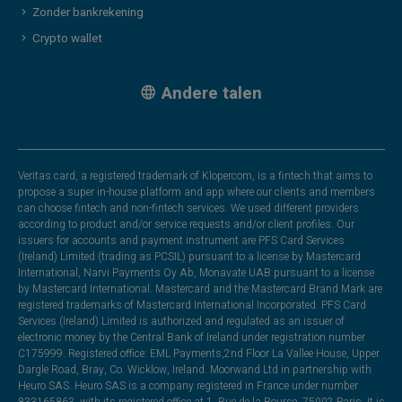
Zonder bankrekening
Crypto wallet
Andere talen
Veritas card, a registered trademark of Klopercom, is a fintech that aims to
propose a super in-house platform and app where our clients and members
can choose fintech and non-fintech services. We used different providers
according to product and/or service requests and/or client profiles. Our
issuers for accounts and payment instrument are PFS Card Services
(Ireland) Limited (trading as PCSIL) pursuant to a license by Mastercard
International, Narvi Payments Oy Ab, Monavate UAB pursuant to a license
by Mastercard International. Mastercard and the Mastercard Brand Mark are
registered trademarks of Mastercard International Incorporated. PFS Card
Services (Ireland) Limited is authorized and regulated as an issuer of
electronic money by the Central Bank of Ireland under registration number
C175999. Registered office: EML Payments,2nd Floor La Vallee House, Upper
Dargle Road, Bray, Co. Wicklow, Ireland. Moorwand Ltd in partnership with
Heuro SAS. Heuro SAS is a company registered in France under number
833165863, with its registered office at 1, Rue de la Bourse, 75002 Paris. It is