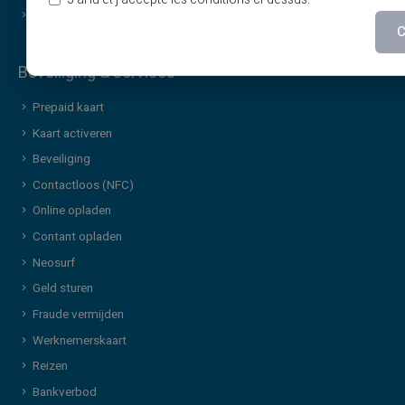
Contact
Services & nieuws
C
Beveiliging & services
Prepaid kaart
Kaart activeren
Beveiliging
Contactloos (NFC)
Online opladen
Contant opladen
Neosurf
Geld sturen
Fraude vermijden
Werknemerskaart
Reizen
Bankverbod