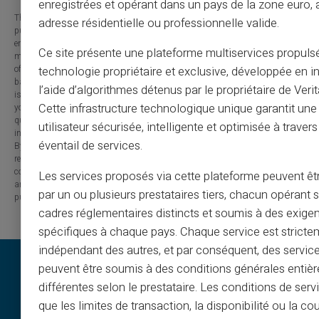
enregistrées et opérant dans un pays de la zone euro,
The information provided on this blog is presented for informational
adresse résidentielle ou professionnelle valide.
purposes only and has no contractual or legal value. Although we strive to
ensure the accuracy, completeness and updating of the published content, it
Ce site présente une plateforme multiservices propuls
may contain errors, omissions or inaccuracies. Carte Veritas and the authors
of the articles cannot be held responsible for decisions or actions taken
technologie propriétaire et exclusive, développée en i
based on the information contained in this blog. Any use of this information
l’aide d’algorithmes détenus par le propriétaire de Veri
is made at your own risk and under your sole responsibility. We encourage
Cette infrastructure technologique unique garantit un
you to consult a qualified professional or an expert for any important
question or decision relating to the subjects discussed. In addition, the
utilisateur sécurisée, intelligente et optimisée à travers
information presented on this site may be modified or updated without notice.
éventail de services.
By visiting this blog, you agree that Carte Veritas and its partners are
released from any liability concerning losses, direct or indirect damages, or
consequences arising from the use of the contents of this site, whether they
Les services proposés via cette plateforme peuvent êtr
are linked to errors, omissions or the interpretation of the information
par un ou plusieurs prestataires tiers, chacun opérant
published.
cadres réglementaires distincts et soumis à des exige
spécifiques à chaque pays. Chaque service est stricte
indépendant des autres, et par conséquent, des service
peuvent être soumis à des conditions générales entiè
différentes selon le prestataire. Les conditions de serv
que les limites de transaction, la disponibilité ou la c