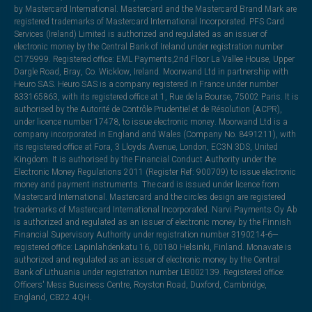
by Mastercard International. Mastercard and the Mastercard Brand Mark are
registered trademarks of Mastercard International Incorporated. PFS Card
Services (Ireland) Limited is authorized and regulated as an issuer of
electronic money by the Central Bank of Ireland under registration number
C175999. Registered office: EML Payments,2nd Floor La Vallee House, Upper
Dargle Road, Bray, Co. Wicklow, Ireland. Moorwand Ltd in partnership with
Heuro SAS. Heuro SAS is a company registered in France under number
833165863, with its registered office at 1, Rue de la Bourse, 75002 Paris. It is
authorised by the Autorité de Contrôle Prudentiel et de Résolution (ACPR),
under licence number 17478, to issue electronic money. Moorwand Ltd is a
company incorporated in England and Wales (Company No. 8491211), with
its registered office at Fora, 3 Lloyds Avenue, London, EC3N 3DS, United
Kingdom. It is authorised by the Financial Conduct Authority under the
Electronic Money Regulations 2011 (Register Ref: 900709) to issue electronic
money and payment instruments. The card is issued under licence from
Mastercard International. Mastercard and the circles design are registered
trademarks of Mastercard International Incorporated. Narvi Payments Oy Ab
is authorized and regulated as an issuer of electronic money by the Finnish
Financial Supervisory Authority under registration number 3190214-6—
registered office: Lapinlahdenkatu 16, 00180 Helsinki, Finland. Monavate is
authorized and regulated as an issuer of electronic money by the Central
Bank of Lithuania under registration number LB002139. Registered office:
Officers' Mess Business Centre, Royston Road, Duxford, Cambridge,
England, CB22 4QH.