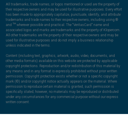
All trademarks, trade names, or logos mentioned or used are the property of
their respective owners and may be used for illustrative purposes. Every effort
has been made to appropriately capitalize, punctuate, identify, and attribute
trademarks and trade names to their respective owners, including using ®
and ™ wherever possible and practical. The “VeritasCard” name and
associated logos and marks are trademarks and the property of Klopercom.
All other trademarks are the property of their respective owners and may be
used for illustrative purposes and do not imply a business relationship
unless indicated in the terms.
Content (including text, graphics, artwork, audio, video, documents, and
other media formats) available on this website are protected by applicable
copyright protections. Reproduction and/or redistribution of this material by
any means and in any format is expressly prohibited without prior written
permission. Copyright protection exists whether or not a specific copyright
mark (©) and/or copyright notice actually appears on the material. Where
permission to reproduce certain material is granted, such permission is
specifically stated; however, no materials may be reproduced or distributed
under any circumstances for any commercial purpose without our express
written consent.