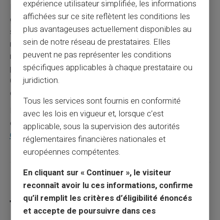
expérience utilisateur simplifiée, les informations
La
livraison de la carte physique
s'effectue
affichées sur ce site reflètent les conditions les
gratuitement à l'adresse indiquée. L'expédition intervient
plus avantageuses actuellement disponibles au
sous 24 à 48 heures après validation du compte. La
sein de notre réseau de prestataires. Elles
réception se fait généralement sous une semaine
peuvent ne pas représenter les conditions
maximum en France métropolitaine. Cette rapidité
spécifiques applicables à chaque prestataire ou
permet de disposer rapidement d'une carte complète.
juridiction.
Card Veritas optimise sa logistique pour minimiser les
délais d'attente.
Tous les services sont fournis en conformité
Pour découvrir toutes les possibilités des cartes sans
avec les lois en vigueur et, lorsque c’est
compte bancaire, consultez notre page spécialisée :
applicable, sous la supervision des autorités
Carte sans compte bancaire.
réglementaires financières nationales et
européennes compétentes.
En cliquant sur « Continuer », le visiteur
Partager cet article
reconnaît avoir lu ces informations, confirme
qu’il remplit les critères d’éligibilité énoncés
et accepte de poursuivre dans ces