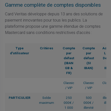
Gamme complète de comptes disponibles
Card Veritas développe depuis 13 ans des solutions de
paiement innovantes pour tous les publics. La
plateforme propose une gamme étendue de comptes
Mastercard sans conditions restrictives d'accès :
Type
Critères
Compte
Compte
Acco
d'utilisateur
par
par
Lar
défaut
défaut
Depo
(IBAN
(SI
(FI
GB &
IBAN)
IBA
FR)
Classic
Classic
Classi
/ VIP
/ VIP
VI
PARTICULIER
Solde
250
500
illimi
maximum
000€ /
000€ /
illim
1 000
illimité