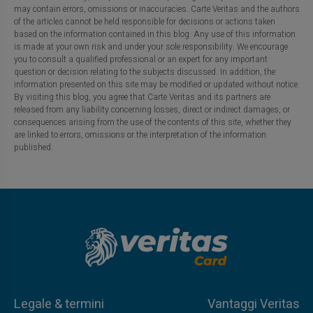
may contain errors, omissions or inaccuracies. Carte Veritas and the authors
of the articles cannot be held responsible for decisions or actions taken
based on the information contained in this blog. Any use of this information
is made at your own risk and under your sole responsibility. We encourage
you to consult a qualified professional or an expert for any important
question or decision relating to the subjects discussed. In addition, the
information presented on this site may be modified or updated without notice.
By visiting this blog, you agree that Carte Veritas and its partners are
released from any liability concerning losses, direct or indirect damages, or
consequences arising from the use of the contents of this site, whether they
are linked to errors, omissions or the interpretation of the information
published.
Legale & termini
Vantaggi Veritas