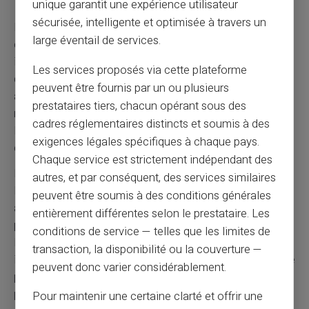
Procédure d'obtention chez Card Veritas
unique garantit une expérience utilisateur
sécurisée, intelligente et optimisée à travers un
L'
inscription en ligne
se fait via le site web Card Veritas
large éventail de services.
en quelques minutes. Il suffit de renseigner ses
informations personnelles et de fournir les justificatifs
Les services proposés via cette plateforme
demandés. La vérification d'identité s'effectue
peuvent être fournis par un ou plusieurs
automatiquement via des systèmes sécurisés. Aucun
prestataires tiers, chacun opérant sous des
rendez-vous physique n'est nécessaire pour finaliser
cadres réglementaires distincts et soumis à des
l'ouverture. Cette dématérialisation accélère
exigences légales spécifiques à chaque pays.
considérablement le processus.
Chaque service est strictement indépendant des
La
validation du compte
intervient généralement dans
autres, et par conséquent, des services similaires
les heures suivant l'inscription. Un email de confirmation
peuvent être soumis à des conditions générales
active immédiatement la carte virtuelle. Cette carte
entièrement différentes selon le prestataire. Les
permet de commencer les achats en ligne sans attendre
conditions de service — telles que les limites de
la carte physique. Les codes d'accès sont fournis
transaction, la disponibilité ou la couverture —
instantanément pour débuter l'utilisation. Cette réactivité
peuvent donc varier considérablement.
permet de répondre aux besoins urgents de moyens de
paiement.
Pour maintenir une certaine clarté et offrir une