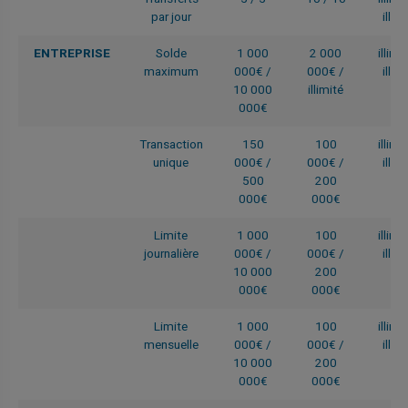
par jour
illim
ENTREPRISE
Solde
1 000
2 000
illimi
maximum
000€ /
000€ /
illim
10 000
illimité
000€
Transaction
150
100
illimi
unique
000€ /
000€ /
illim
500
200
000€
000€
Limite
1 000
100
illimi
journalière
000€ /
000€ /
illim
10 000
200
000€
000€
Limite
1 000
100
illimi
mensuelle
000€ /
000€ /
illim
10 000
200
000€
000€