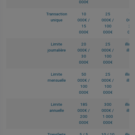
000€
Transaction
10
25
10
unique
000€ /
000€ /
000€
15
100
20
000€
000€
000
Limite
20
25
illimi
journalière
000€ /
000€ /
illim
30
100
000€
000€
Limite
50
25
illimi
mensuelle
000€ /
000€ /
illim
100
100
000€
000€
Limite
185
300
illimi
annuelle
000€ /
000€ /
illim
200
1 000
000€
000€
Transferts
5 / 5
10 / 10
illimi