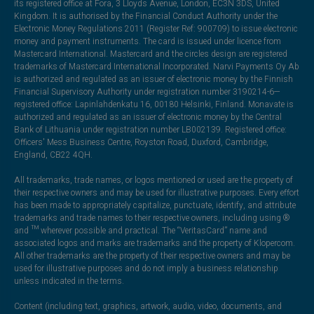
its registered office at Fora, 3 Lloyds Avenue, London, EC3N 3DS, United
Kingdom. It is authorised by the Financial Conduct Authority under the
Electronic Money Regulations 2011 (Register Ref: 900709) to issue electronic
money and payment instruments. The card is issued under licence from
Mastercard International. Mastercard and the circles design are registered
trademarks of Mastercard International Incorporated. Narvi Payments Oy Ab
is authorized and regulated as an issuer of electronic money by the Finnish
Financial Supervisory Authority under registration number 3190214-6—
registered office: Lapinlahdenkatu 16, 00180 Helsinki, Finland. Monavate is
authorized and regulated as an issuer of electronic money by the Central
Bank of Lithuania under registration number LB002139. Registered office:
Officers' Mess Business Centre, Royston Road, Duxford, Cambridge,
England, CB22 4QH.
All trademarks, trade names, or logos mentioned or used are the property of
their respective owners and may be used for illustrative purposes. Every effort
has been made to appropriately capitalize, punctuate, identify, and attribute
trademarks and trade names to their respective owners, including using ®
and ™ wherever possible and practical. The “VeritasCard” name and
associated logos and marks are trademarks and the property of Klopercom.
All other trademarks are the property of their respective owners and may be
used for illustrative purposes and do not imply a business relationship
unless indicated in the terms.
Content (including text, graphics, artwork, audio, video, documents, and