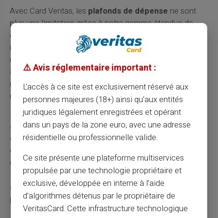
Avec Card Veritas, les
plafonds de dépense
ne sont
plus une limitation grâce à notre gamme étendue de
comptes. Selon vos besoins, vous pouvez choisir parmi
nos différentes solutions : des comptes standard pour
un usage quotidien, jusqu'aux comptes "Large Deposit"
⚠️ Avis réglementaire important :
avec des plafonds illimités pour les gros volumes. Ces
montants dépassent largement les besoins de la
L'accès à ce site est exclusivement réservé aux
majorité des utilisateurs, y compris les professionnels.
personnes majeures (18+) ainsi qu'aux entités
juridiques légalement enregistrées et opérant
L'
absence de découvert
peut nécessiter une
dans un pays de la zone euro, avec une adresse
adaptation dans la gestion financière. Cette contrainte
résidentielle ou professionnelle valide.
oblige à planifier ses dépenses selon les fonds
disponibles. Cependant, cette limitation devient souvent
Ce site présente une plateforme multiservices
un avantage pour mieux maîtriser son budget.
propulsée par une technologie propriétaire et
L'impossibilité de dépenser plus que prévu évite les
exclusive, développée en interne à l’aide
situations d'endettement. Cette sécurité financière
d’algorithmes détenus par le propriétaire de
profite particulièrement aux personnes fragiles.
VeritasCard. Cette infrastructure technologique