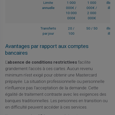
Limite
1 000
1 000
illimi
annuelle
000€ /
000€ /
illim
10 000
2 000
000€
000€
Transferts
20 /
50 / 50
illimi
par jour
100
illim
Avantages par rapport aux comptes
bancaires
L'
absence de conditions restrictives
facilite
grandement l'accès à ces cartes. Aucun revenu
minimum n'est exigé pour obtenir une Mastercard
prépayée. La situation professionnelle ou personnelle
n'influence pas l'acceptation de la demande. Cette
égalité de traitement contraste avec les exigences des
banques traditionnelles. Les personnes en transition ou
en difficulté peuvent accéder à ces services.