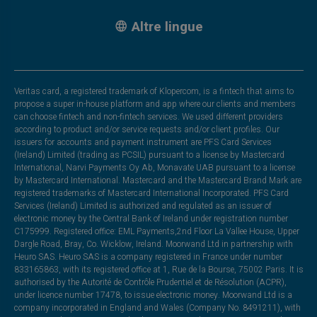
Altre lingue
Veritas card, a registered trademark of Klopercom, is a fintech that aims to
propose a super in-house platform and app where our clients and members
can choose fintech and non-fintech services. We used different providers
according to product and/or service requests and/or client profiles. Our
issuers for accounts and payment instrument are PFS Card Services
(Ireland) Limited (trading as PCSIL) pursuant to a license by Mastercard
International, Narvi Payments Oy Ab, Monavate UAB pursuant to a license
by Mastercard International. Mastercard and the Mastercard Brand Mark are
registered trademarks of Mastercard International Incorporated. PFS Card
Services (Ireland) Limited is authorized and regulated as an issuer of
electronic money by the Central Bank of Ireland under registration number
C175999. Registered office: EML Payments,2nd Floor La Vallee House, Upper
Dargle Road, Bray, Co. Wicklow, Ireland. Moorwand Ltd in partnership with
Heuro SAS. Heuro SAS is a company registered in France under number
833165863, with its registered office at 1, Rue de la Bourse, 75002 Paris. It is
authorised by the Autorité de Contrôle Prudentiel et de Résolution (ACPR),
under licence number 17478, to issue electronic money. Moorwand Ltd is a
company incorporated in England and Wales (Company No. 8491211), with