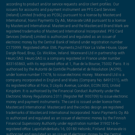
according to product and/or service requests and/or client profiles. Our
issuers for accounts and payment instrument are PFS Card Services
(Ireland) Limited (trading as PCSIL) pursuant to a license by Mastercard
International, Narvi Payments Oy Ab, Monavate UAB pursuant to a license
by Mastercard International. Mastercard and the Mastercard Brand Mark are
registered trademarks of Mastercard International Incorporated. PFS Card
Services (Ireland) Limited is authorized and regulated as an issuer of
electronic money by the Central Bank of Ireland under registration number
C175999. Registered office: EML Payments,2nd Floor La Vallee House, Upper
Dargle Road, Bray, Co. Wicklow, Ireland. Moorwand Ltd in partnership with
Heuro SAS. Heuro SAS is a company registered in France under number
833165863, with its registered office at 1, Rue de la Bourse, 75002 Paris. It is
authorised by the Autorité de Contrôle Prudentiel et de Résolution (ACPR),
under licence number 17478, to issue electronic money. Moorwand Ltd is a
company incorporated in England and Wales (Company No. 8491211), with
its registered office at Fora, 3 Lloyds Avenue, London, EC3N 3DS, United
Kingdom. It is authorised by the Financial Conduct Authority under the
Electronic Money Regulations 2011 (Register Ref: 900709) to issue electronic
money and payment instruments. The card is issued under licence from
Mastercard International. Mastercard and the circles design are registered
trademarks of Mastercard International Incorporated. Narvi Payments Oy Ab
is authorized and regulated as an issuer of electronic money by the Finnish
Financial Supervisory Authority under registration number 3190214-6—
registered office: Lapinlahdenkatu 16, 00180 Helsinki, Finland. Monavate is
authorized and regulated as an issuer of electronic money by the Central