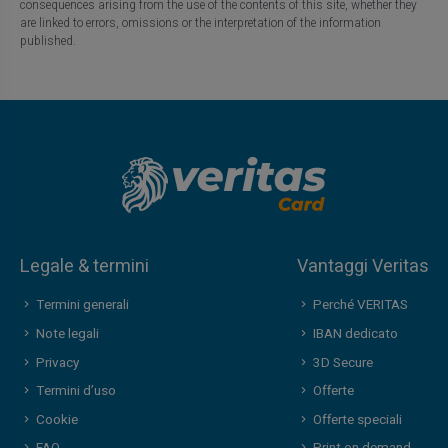
consequences arising from the use of the contents of this site, whether they
are linked to errors, omissions or the interpretation of the information
published.
Legale & termini
Vantaggi Veritas
Termini generali
Perché VERITAS
Note legali
IBAN dedicato
Privacy
3D Secure
Termini d’uso
Offerte
Cookie
Offerte speciali