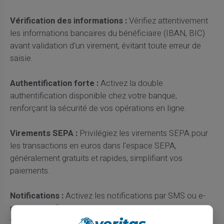
Vérification des informations :
Vérifiez attentivement
les informations bancaires du bénéficiaire (IBAN, BIC)
avant validation d'un virement, évitant toute erreur de
saisie.
Authentification forte :
Activez la double
authentification disponible chez votre banque,
renforçant la sécurité de vos opérations en ligne.
Virements SEPA :
Privilégiez les virements SEPA pour
les transactions en euros dans l'espace SEPA,
généralement gratuits et rapides, simplifiant vos
paiements.
Notifications :
Activez les notifications par SMS ou e-
mail, vous informant immédiatement de chaque
virement effectué, détectant rapidement toute activité