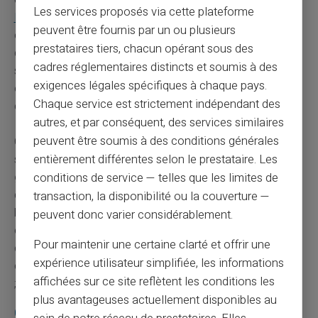
Les services proposés via cette plateforme
Banque de France
peut désigner une agence bancaire
peuvent être fournis par un ou plusieurs
contrainte d'ouvrir ce compte. L'institution financière
prestataires tiers, chacun opérant sous des
désigne une agence en moyenne sous 24 heures. Quels
cadres réglementaires distincts et soumis à des
sont réellement les délais de désignation d'un
exigences légales spécifiques à chaque pays.
établissement bancaire et les services couverts par ce
Chaque service est strictement indépendant des
dispositif ?
autres, et par conséquent, des services similaires
peuvent être soumis à des conditions générales
Ce compte bancaire de base recèle des avantages
souvent sous-estimés. Ce mécanisme constitue une
entièrement différentes selon le prestataire. Les
garantie fondamentale
pour de nombreux usagers. Le
conditions de service — telles que les limites de
droit au compte permet d'accéder aux services
transaction, la disponibilité ou la couverture —
bancaires fondamentaux. Qu'en est-il exactement de la
peuvent donc varier considérablement.
carte bancaire et de l'accès physique aux agences ? Le
Pour maintenir une certaine clarté et offrir une
compte bancaire ouvert dans le cadre du droit au
expérience utilisateur simplifiée, les informations
compte comprend généralement une carte de paiement
affichées sur ce site reflètent les conditions les
; voilà un atout considérable
plus avantageuses actuellement disponibles au
Comparatif des solutions de paiement