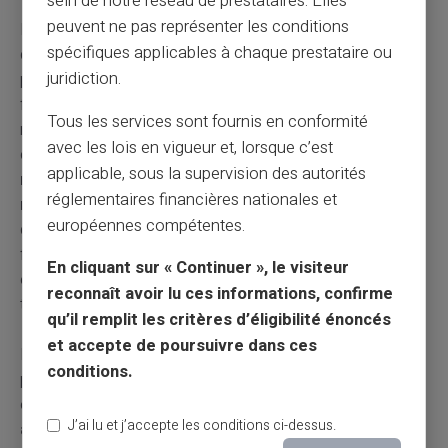
sein de notre réseau de prestataires. Elles
peuvent ne pas représenter les conditions
Le choix entre les différentes solutions de paiement
spécifiques applicables à chaque prestataire ou
dépend de plusieurs critères. Cernez les éléments qui
juridiction.
pèsent sur votre choix. Dans le cas des personnes
fichées à la Banque de France avec besoin urgent d'un
Tous les services sont fournis en conformité
moyen de paiement, les
cartes de crédit prépayées
avec les lois en vigueur et, lorsque c’est
constituent une piste à explorer. Demandez-vous quel
applicable, sous la supervision des autorités
niveau d'urgence
caractérise vos besoins et quel
réglementaires financières nationales et
niveau de contrôle
souhaitez-vous exercer sur vos
européennes compétentes.
dépenses ? Cette adéquation entre vos impératifs
financiers et le type de solution choisie déterminera son
En cliquant sur « Continuer », le visiteur
efficacité réelle à répondre à vos besoins spécifiques
reconnaît avoir lu ces informations, confirme
tout en gardant le contrôle de vos dépenses.
qu’il remplit les critères d’éligibilité énoncés
et accepte de poursuivre dans ces
En cas d'interdiction bancaire, des solutions de
conditions.
paiement existent.
Les cartes prépayées
, les paiements
en espèces ou des virements constituent des
J’ai lu et j’accepte les conditions ci-dessus.
alternatives accessibles.
Agissez sans attendre pour