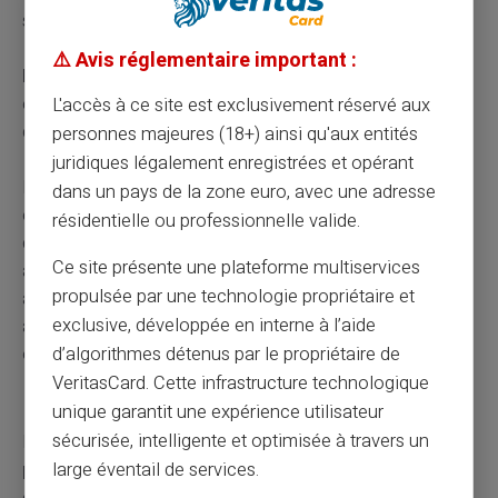
suspecte.
⚠️ Avis réglementaire important :
Plafonds :
Le montant des virements bancaires peut
être plafonné — ce plafond se définit dans la convention
L'accès à ce site est exclusivement réservé aux
de votre compte.
personnes majeures (18+) ainsi qu'aux entités
juridiques légalement enregistrées et opérant
En appliquant ces étapes, vous réduisez les risques et
dans un pays de la zone euro, avec une adresse
effectuez vos virements bancaires en toute sécurité,
résidentielle ou professionnelle valide.
durant une situation d'interdiction bancaire. La vigilance
Ce site présente une plateforme multiservices
active et la mise en place de dispositifs sécuritaires
propulsée par une technologie propriétaire et
adéquats protègent contre les fraudes et les erreurs,
exclusive, développée en interne à l’aide
assurant la sérénité lors de la réalisation de vos
d’algorithmes détenus par le propriétaire de
opérations bancaires.
VeritasCard. Cette infrastructure technologique
Droit au compte
unique garantit une expérience utilisateur
sécurisée, intelligente et optimisée à travers un
La possibilité d'appeler à la Banque de France reste une
protection légale trop méconnue.
Lorsqu'un
large éventail de services.
établissement bancaire refuse d'ouvrir un compte, la