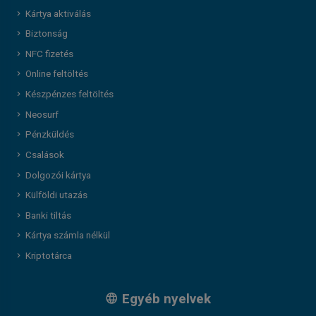
Kártya aktiválás
Biztonság
NFC fizetés
Online feltöltés
Készpénzes feltöltés
Neosurf
Pénzküldés
Csalások
Dolgozói kártya
Külföldi utazás
Banki tiltás
Kártya számla nélkül
Kriptotárca
Egyéb nyelvek