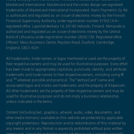
Mastercard International. Mastercard and the circles design are registered
trademarks of Mastercard International Incorporated. Narvi Payments Oy Ab
is authorized and regulated as an issuer of electronic money by the Finnish
Financial Supervisory Authority under registration number 3190214-6—
registered office: Lapinlahdenkatu 16, 00180 Helsinki, Finland. Monavate is
authorized and regulated as an issuer of electronic money by the Central
Bank of Lithuania under registration number LB002139. Registered office:
Officers' Mess Business Centre, Royston Road, Duxford, Cambridge,
England, CB22 4QH.
All trademarks, trade names, or logos mentioned or used are the property of
their respective owners and may be used for illustrative purposes. Every effort
has been made to appropriately capitalize, punctuate, identify, and attribute
trademarks and trade names to their respective owners, including using ®
and ™ wherever possible and practical. The “VeritasCard” name and
associated logos and marks are trademarks and the property of Klopercom.
All other trademarks are the property of their respective owners and may be
used for illustrative purposes and do not imply a business relationship
unless indicated in the terms.
Content (including text, graphics, artwork, audio, video, documents, and
other media formats) available on this website are protected by applicable
copyright protections. Reproduction and/or redistribution of this material by
any means and in any format is expressly prohibited without prior written
permission. Copyright protection exists whether or not a specific copyright