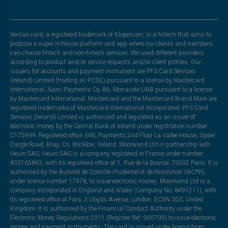
Veritas card, a registered trademark of Klopercom, is a fintech that aims to
propose a super in-house platform and app where our clients and members
can choose fintech and non-fintech services. We used different providers
according to product and/or service requests and/or client profiles. Our
issuers for accounts and payment instrument are PFS Card Services
(Ireland) Limited (trading as PCSIL) pursuant to a license by Mastercard
International, Narvi Payments Oy Ab, Monavate UAB pursuant to a license
by Mastercard International. Mastercard and the Mastercard Brand Mark are
registered trademarks of Mastercard International Incorporated. PFS Card
Services (Ireland) Limited is authorized and regulated as an issuer of
electronic money by the Central Bank of Ireland under registration number
C175999. Registered office: EML Payments,2nd Floor La Vallee House, Upper
Dargle Road, Bray, Co. Wicklow, Ireland. Moorwand Ltd in partnership with
Heuro SAS. Heuro SAS is a company registered in France under number
833165863, with its registered office at 1, Rue de la Bourse, 75002 Paris. It is
authorised by the Autorité de Contrôle Prudentiel et de Résolution (ACPR),
under licence number 17478, to issue electronic money. Moorwand Ltd is a
company incorporated in England and Wales (Company No. 8491211), with
its registered office at Fora, 3 Lloyds Avenue, London, EC3N 3DS, United
Kingdom. It is authorised by the Financial Conduct Authority under the
Electronic Money Regulations 2011 (Register Ref: 900709) to issue electronic
money and payment instruments. The card is issued under licence from