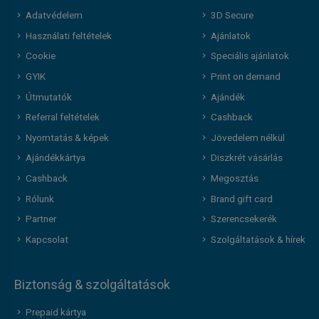
Adatvédelem
3D Secure
Használati feltételek
Ajánlatok
Cookie
Speciális ajánlatok
GYIK
Print on demand
Útmutatók
Ajándék
Referral feltételek
Cashback
Nyomtatás & képek
Jövedelem nélkül
Ajándékkártya
Diszkrét vásárlás
Cashback
Megosztás
Rólunk
Brand gift card
Partner
Szerencsekerék
Kapcsolat
Szolgáltatások & hírek
Biztonság & szolgáltatások
Prepaid kártya