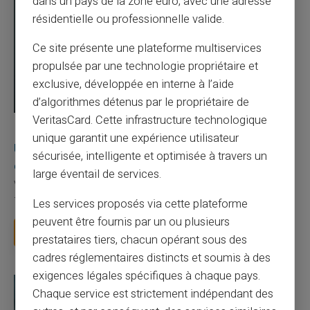
dans un pays de la zone euro, avec une adresse
résidentielle ou professionnelle valide.
Ce site présente une plateforme multiservices
propulsée par une technologie propriétaire et
exclusive, développée en interne à l’aide
d’algorithmes détenus par le propriétaire de
VeritasCard. Cette infrastructure technologique
03/08/2026
Veritas
Carte prépayée
unique garantit une expérience utilisateur
Une carte bancaire gratuite sans compte, ça
sécurisée, intelligente et optimisée à travers un
existe ?
large éventail de services.
Vous avez tapé cette recherche parce que votre banque vous
facture 50 € par an pour une carte que vo...
Les services proposés via cette plateforme
peuvent être fournis par un ou plusieurs
Lire la suite
prestataires tiers, chacun opérant sous des
cadres réglementaires distincts et soumis à des
exigences légales spécifiques à chaque pays.
Chaque service est strictement indépendant des