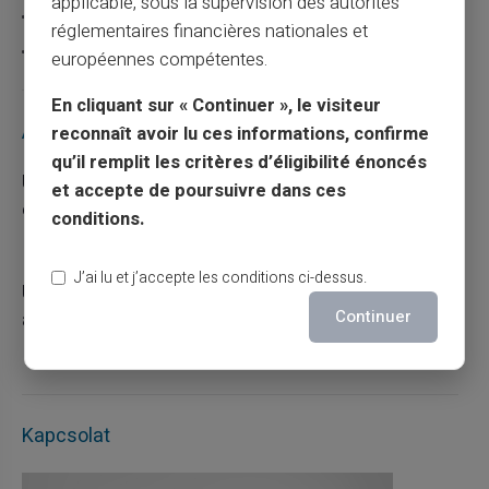
applicable, sous la supervision des autorités
Carte prépayée
réglementaires financières nationales et
Escroquerie
européennes compétentes.
En cliquant sur « Continuer », le visiteur
Articles récents
reconnaît avoir lu ces informations, confirme
qu’il remplit les critères d’éligibilité énoncés
Une carte bancaire gratuite sans compte, ça
et accepte de poursuivre dans ces
existe ?
conditions.
03/08/2026
Carte prépayée
J’ai lu et j’accepte les conditions ci-dessus.
Utilisation responsable du paiement mobile
avec la carte Veritas
Continuer
27/07/2026
Carte prépayée
Kapcsolat