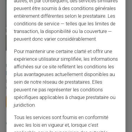
autres, et par conséquent, des services similaires
peuvent être soumis à des conditions générales
entièrement différentes selon le prestataire. Les
conditions de service — telles que les limites de
transaction, la disponibilité ou la couverture —
peuvent donc varier considérablement.
Pour maintenir une certaine clarté et offrir une
27/07/2026
Veritas
Carte prépayée
expérience utilisateur simplifiée, les informations
Utilisation responsable du paiement mobile avec
affichées sur ce site reflètent les conditions les
la carte Veritas
plus avantageuses actuellement disponibles au
sein de notre réseau de prestataires. Elles
Le paiement mobile s'est imposé dans les habitudes quotidiennes,
mais il appelle des réflexes pour é...
peuvent ne pas représenter les conditions
spécifiques applicables à chaque prestataire ou
Lire la suite
juridiction.
Tous les services sont fournis en conformité
Catégories
avec les lois en vigueur et, lorsque c’est