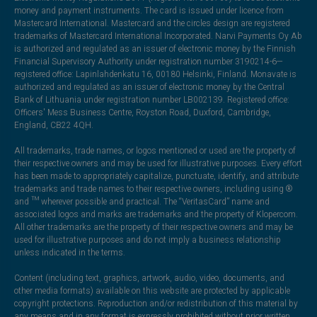
money and payment instruments. The card is issued under licence from
Mastercard International. Mastercard and the circles design are registered
trademarks of Mastercard International Incorporated. Narvi Payments Oy Ab
is authorized and regulated as an issuer of electronic money by the Finnish
Financial Supervisory Authority under registration number 3190214-6—
registered office: Lapinlahdenkatu 16, 00180 Helsinki, Finland. Monavate is
authorized and regulated as an issuer of electronic money by the Central
Bank of Lithuania under registration number LB002139. Registered office:
Officers' Mess Business Centre, Royston Road, Duxford, Cambridge,
England, CB22 4QH.
All trademarks, trade names, or logos mentioned or used are the property of
their respective owners and may be used for illustrative purposes. Every effort
has been made to appropriately capitalize, punctuate, identify, and attribute
trademarks and trade names to their respective owners, including using ®
and ™ wherever possible and practical. The “VeritasCard” name and
associated logos and marks are trademarks and the property of Klopercom.
All other trademarks are the property of their respective owners and may be
used for illustrative purposes and do not imply a business relationship
unless indicated in the terms.
Content (including text, graphics, artwork, audio, video, documents, and
other media formats) available on this website are protected by applicable
copyright protections. Reproduction and/or redistribution of this material by
any means and in any format is expressly prohibited without prior written