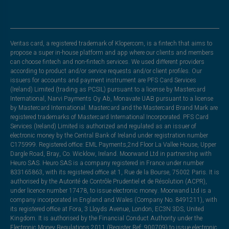
Veritas card, a registered trademark of Klopercom, is a fintech that aims to
propose a super in-house platform and app where our clients and members
can choose fintech and non-fintech services. We used different providers
according to product and/or service requests and/or client profiles. Our
issuers for accounts and payment instrument are PFS Card Services
(Ireland) Limited (trading as PCSIL) pursuant to a license by Mastercard
International, Narvi Payments Oy Ab, Monavate UAB pursuant to a license
by Mastercard International. Mastercard and the Mastercard Brand Mark are
registered trademarks of Mastercard International Incorporated. PFS Card
Services (Ireland) Limited is authorized and regulated as an issuer of
electronic money by the Central Bank of Ireland under registration number
C175999. Registered office: EML Payments,2nd Floor La Vallee House, Upper
Dargle Road, Bray, Co. Wicklow, Ireland. Moorwand Ltd in partnership with
Heuro SAS. Heuro SAS is a company registered in France under number
833165863, with its registered office at 1, Rue de la Bourse, 75002 Paris. It is
authorised by the Autorité de Contrôle Prudentiel et de Résolution (ACPR),
under licence number 17478, to issue electronic money. Moorwand Ltd is a
company incorporated in England and Wales (Company No. 8491211), with
its registered office at Fora, 3 Lloyds Avenue, London, EC3N 3DS, United
Kingdom. It is authorised by the Financial Conduct Authority under the
Electronic Money Regulations 2011 (Register Ref: 900709) to issue electronic