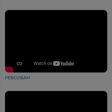
РЕБО/ІБАН