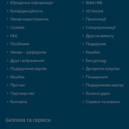
Юридична інформація
IBAN і RIB
Конфіденційність
3D Secure
Умови користування
Пропозиції
Cookies
Спецпропозиції
FAQ
Друк на вимогу
Посібники
Подарунки
Умови – реферали
Кешбек
Друк і зображення
Без доходу
Подарункові картки
Дискретні покупки
Кешбек
Поширення
Про нас
Подарункова картка
Партнерство
Колесо удачі
Контакти
Сервіси та новини
Безпека та сервіси