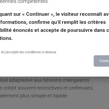
éennes compétentes.
quant sur « Continuer », le visiteur reconnaît av
le blocage temporaire de la carte ou les
nformations, confirme qu’il remplit les critères
x contrôler les flux financiers, renforçant
gibilité énoncés et accepte de poursuivre dans 
dultes à la gestion prudente de leur argent.
tions.
utions bancaires
lu et j’accepte les conditions ci-dessus.
Conti
caires classiques, les
cartes prépayées
 plus adaptative aux besoins changeants
e crédit souvent restrictives et onéreuses,
ralement plus simple et rapide.