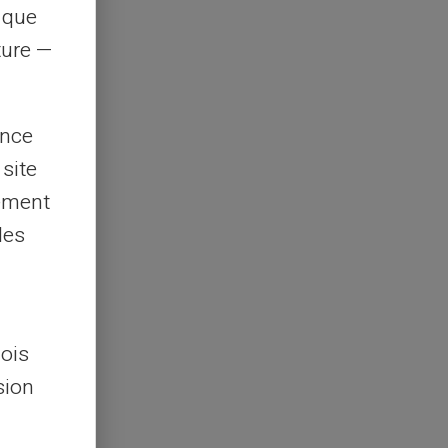
s que
rture —
ence
 site
lement
les
lois
sion