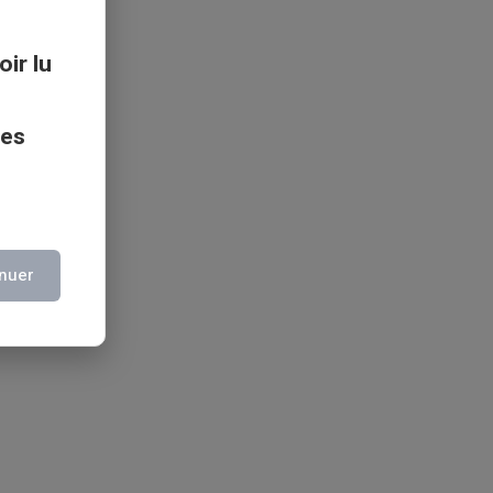
oir lu
ces
nuer