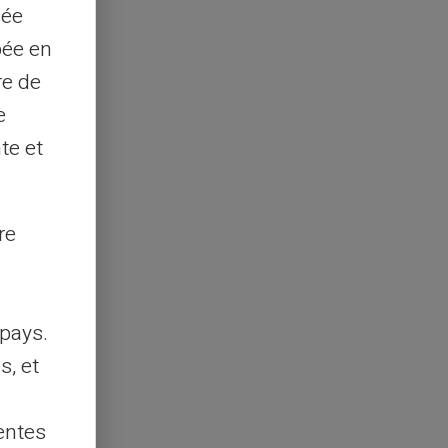
sée
pée en
re de
e
te et
re
pays.
s, et
entes