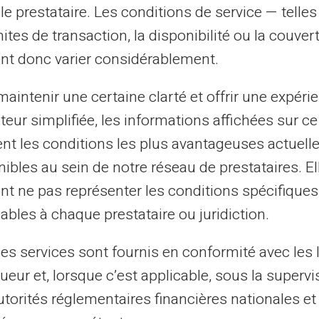
s. La carte répond parfaitement à ce besoin,
le prestataire. Les conditions de service — telle
de et à un coût réduit comparé aux banques
mites de transaction, la disponibilité ou la couve
nt donc varier considérablement.
de soutenir les étudiants dans leur
aintenir une certaine clarté et offrir une expéri
t une meilleure gestion des urgences
ateur simplifiée, les informations affichées sur ce
ais.
tent les conditions les plus avantageuses actuel
ibles au sein de notre réseau de prestataires. El
nsabilisation financière
nt ne pas représenter les conditions spécifiques
ables à chaque prestataire ou juridiction.
ge également une forme d'autonomie
les services sont fournis en conformité avec les 
nt d'une somme prédéterminée, l'utilisateur
ueur et, lorsque c’est applicable, sous la supervi
e consommation et une prise de conscience
utorités réglementaires financières nationales et
la forge une discipline financière