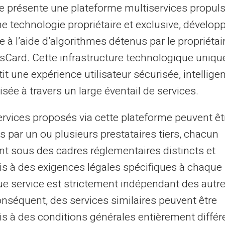
te présente une plateforme multiservices propul
nt une part importante des dépenses
ne technologie propriétaire et exclusive, dévelop
onnements), utilisez une
carte prépayée
e à l’aide d’algorithmes détenus par le propriétai
umériques. Chaque transaction peut être
asCard. Cette infrastructure technologique uniqu
on dédiée, un gage de sécurité
it une expérience utilisateur sécurisée, intelligen
 jeune population souvent citée par ces
sée à travers un large éventail de services.
ervices proposés via cette plateforme peuvent êt
ées dans les virements
s par un ou plusieurs prestataires tiers, chacun
nt sous des cadres réglementaires distincts et
s à des exigences légales spécifiques à chaque 
nternationaux
représente un autre avantage
e service est strictement indépendant des autre
es étudiants qui viennent de l'étranger ou qui
onséquent, des services similaires peuvent être
, il est vital de pouvoir transférer des
s à des conditions générales entièrement différ