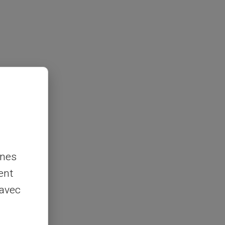
nnes
ent
 avec