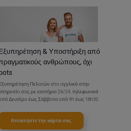
Εξυπηρέτηση & Υποστήριξη από
πραγματικούς ανθρώπους, όχι
bots
Εξυπηρέτηση Πελατών στα αγγλικά στην
υπηρεσία σας με εισιτήριο 24/24, τηλεφωνικά
από Δευτέρα έως Σάββατο από 9h έως 18h30
Αποκτήστε την κάρτα σας