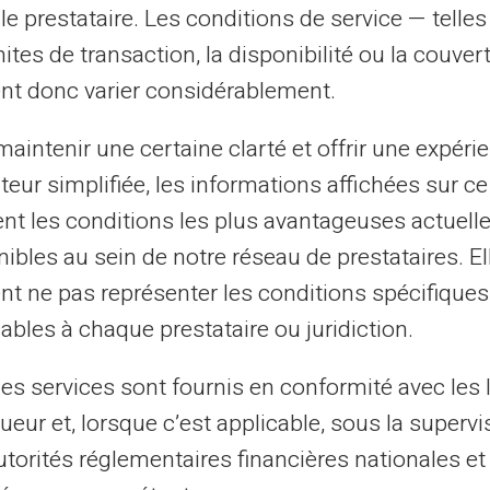
s. La carte répond parfaitement à ce besoin,
le prestataire. Les conditions de service — telle
de et à un coût réduit comparé aux banques
mites de transaction, la disponibilité ou la couve
nt donc varier considérablement.
de soutenir les étudiants dans leur
aintenir une certaine clarté et offrir une expéri
t une meilleure gestion des urgences
ateur simplifiée, les informations affichées sur ce
ais.
tent les conditions les plus avantageuses actuel
ibles au sein de notre réseau de prestataires. El
nsabilisation financière
nt ne pas représenter les conditions spécifiques
ables à chaque prestataire ou juridiction.
ge également une forme d'autonomie
les services sont fournis en conformité avec les 
nt d'une somme prédéterminée, l'utilisateur
ueur et, lorsque c’est applicable, sous la supervi
e consommation et une prise de conscience
utorités réglementaires financières nationales et
la forge une discipline financière