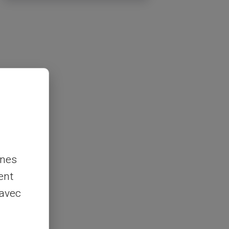
nnes
ent
 avec