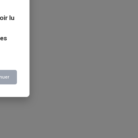
oir lu
ces
nuer