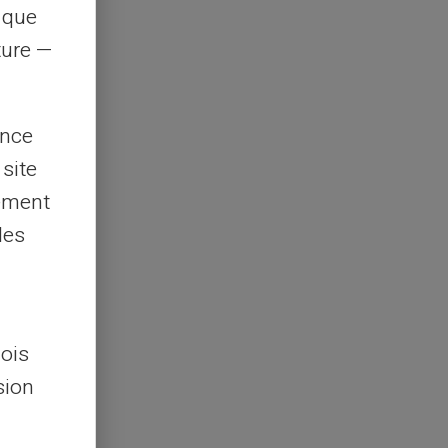
s que
rture —
ence
 site
lement
les
lois
sion