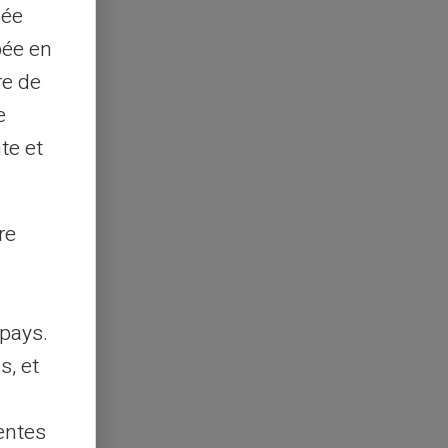
sée
pée en
re de
e
te et
re
pays.
s, et
entes