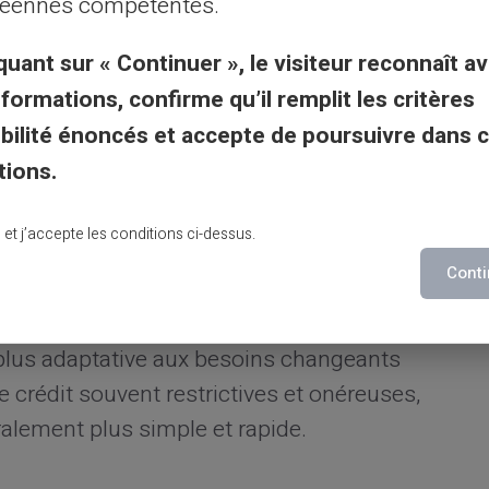
éennes compétentes.
quant sur « Continuer », le visiteur reconnaît av
le blocage temporaire de la carte ou les
nformations, confirme qu’il remplit les critères
x contrôler les flux financiers, renforçant
gibilité énoncés et accepte de poursuivre dans 
dultes à la gestion prudente de leur argent.
tions.
utions bancaires
lu et j’accepte les conditions ci-dessus.
Conti
caires classiques, les
cartes prépayées
 plus adaptative aux besoins changeants
e crédit souvent restrictives et onéreuses,
ralement plus simple et rapide.