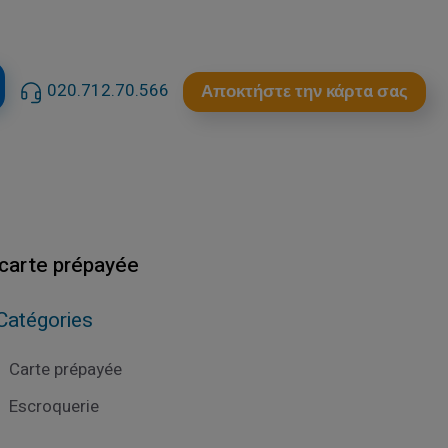
020.712.70.566
Αποκτήστε την κάρτα σας
 carte prépayée
Catégories
Carte prépayée
Escroquerie