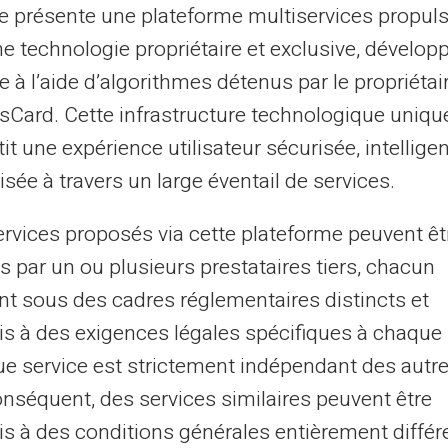
te présente une plateforme multiservices propul
nt une part importante des dépenses
ne technologie propriétaire et exclusive, dévelop
onnements), utilisez une
carte prépayée
e à l’aide d’algorithmes détenus par le propriétai
umériques. Chaque transaction peut être
asCard. Cette infrastructure technologique uniqu
on dédiée, un gage de sécurité
it une expérience utilisateur sécurisée, intelligen
 jeune population souvent citée par ces
sée à travers un large éventail de services.
ervices proposés via cette plateforme peuvent êt
ées dans les virements
s par un ou plusieurs prestataires tiers, chacun
nt sous des cadres réglementaires distincts et
s à des exigences légales spécifiques à chaque 
nternationaux
représente un autre avantage
e service est strictement indépendant des autre
es étudiants qui viennent de l'étranger ou qui
onséquent, des services similaires peuvent être
, il est vital de pouvoir transférer des
s à des conditions générales entièrement différ