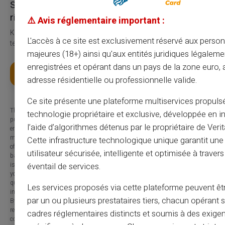
Service og support af
rigtige mennesker, ikke bots
⚠️ Avis réglementaire important :
Kundeservice på engelsk til din tjeneste med billet 24/24, via
L'accès à ce site est exclusivement réservé aux perso
telefon fra mandag til lørdag fra 9h til 18.30
majeures (18+) ainsi qu'aux entités juridiques légaleme
enregistrées et opérant dans un pays de la zone euro,
Få dit kort
adresse résidentielle ou professionnelle valide.
Ce site présente une plateforme multiservices propuls
The information provided on this blog is presented for informational
technologie propriétaire et exclusive, développée en i
purposes only and has no contractual or legal value. Although we strive to
l’aide d’algorithmes détenus par le propriétaire de Veri
ensure the accuracy, completeness and updating of the published content, it
may contain errors, omissions or inaccuracies. Carte Veritas and the authors
Cette infrastructure technologique unique garantit un
of the articles cannot be held responsible for decisions or actions taken
utilisateur sécurisée, intelligente et optimisée à travers
based on the information contained in this blog. Any use of this information
is made at your own risk and under your sole responsibility. We encourage
éventail de services.
you to consult a qualified professional or an expert for any important
question or decision relating to the subjects discussed. In addition, the
Les services proposés via cette plateforme peuvent êtr
information presented on this site may be modified or updated without notice.
par un ou plusieurs prestataires tiers, chacun opérant
By visiting this blog, you agree that Carte Veritas and its partners are
released from any liability concerning losses, direct or indirect damages, or
cadres réglementaires distincts et soumis à des exige
consequences arising from the use of the contents of this site, whether they