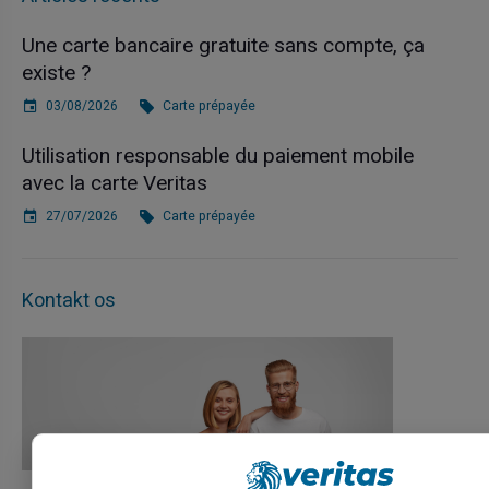
Une carte bancaire gratuite sans compte, ça
existe ?
03/08/2026
Carte prépayée
Utilisation responsable du paiement mobile
avec la carte Veritas
27/07/2026
Carte prépayée
Kontakt os