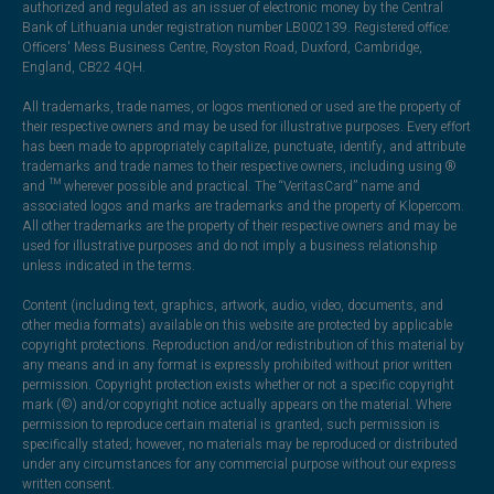
authorized and regulated as an issuer of electronic money by the Central
Bank of Lithuania under registration number LB002139. Registered office:
Officers' Mess Business Centre, Royston Road, Duxford, Cambridge,
England, CB22 4QH.
All trademarks, trade names, or logos mentioned or used are the property of
their respective owners and may be used for illustrative purposes. Every effort
has been made to appropriately capitalize, punctuate, identify, and attribute
trademarks and trade names to their respective owners, including using ®
and ™ wherever possible and practical. The “VeritasCard” name and
associated logos and marks are trademarks and the property of Klopercom.
All other trademarks are the property of their respective owners and may be
used for illustrative purposes and do not imply a business relationship
unless indicated in the terms.
Content (including text, graphics, artwork, audio, video, documents, and
other media formats) available on this website are protected by applicable
copyright protections. Reproduction and/or redistribution of this material by
any means and in any format is expressly prohibited without prior written
permission. Copyright protection exists whether or not a specific copyright
mark (©) and/or copyright notice actually appears on the material. Where
permission to reproduce certain material is granted, such permission is
specifically stated; however, no materials may be reproduced or distributed
under any circumstances for any commercial purpose without our express
written consent.