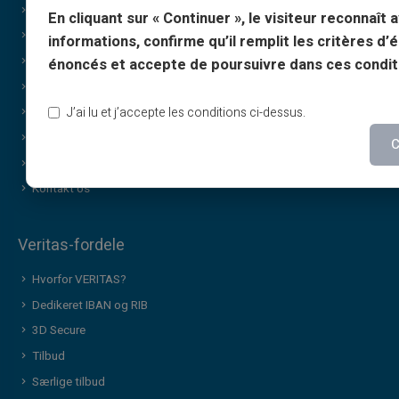
Vejledninger
En cliquant sur « Continuer », le visiteur reconnaît a
Vilkår – henvisningsprogram
informations, confirme qu’il remplit les critères d’él
Politik for print og brug af billeder
énoncés et accepte de poursuivre dans ces condit
Vilkår for gavekort
J’ai lu et j’accepte les conditions ci-dessus.
Cashback-vilkår
Hvem er vi?
C
Bliv affiliate
Kontakt os
Veritas-fordele
Hvorfor VERITAS?
Dedikeret IBAN og RIB
3D Secure
Tilbud
Særlige tilbud