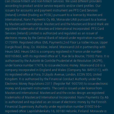
can choose fintech and non-fintech services. We used different providers
according to product and/or service requests and/or client profiles. Our
issuers for accounts and payment instrument are PFS Card Services
(Ireland) Limited (trading as PCSIL) pursuant to a license by Mastercard
International, Narvi Payments Oy Ab, Monavate UAB pursuant to a license
by Mastercard International. Mastercard and the Mastercard Brand Mark are
registered trademarks of Mastercard International Incorporated. PFS Card
Services (Ireland) Limited is authorized and regulated as an issuer of
electronic money by the Central Bank of Ireland under registration number
C175999. Registered office: EML Payments,2nd Floor La Vallee House, Upper
Dargle Road, Bray, Co. Wicklow, Ireland. Moorwand Ltd in partnership with
Heuro SAS. Heuro SAS is a company registered in France under number
833165863, with its registered office at 1, Rue de la Bourse, 75002 Paris. It is
authorised by the Autorité de Contrôle Prudentiel et de Résolution (ACPR),
under licence number 17478, to issue electronic money. Moorwand Ltd is a
company incorporated in England and Wales (Company No. 8491211), with
its registered office at Fora, 3 Lloyds Avenue, London, EC3N 3DS, United
Kingdom. It is authorised by the Financial Conduct Authority under the
Electronic Money Regulations 2011 (Register Ref: 900709) to issue electronic
money and payment instruments. The card is issued under licence from
Mastercard International. Mastercard and the circles design are registered
trademarks of Mastercard International Incorporated. Narvi Payments Oy Ab
is authorized and regulated as an issuer of electronic money by the Finnish
Financial Supervisory Authority under registration number 3190214-6—
registered office: Lapinlahdenkatu 16, 00180 Helsinki, Finland. Monavate is