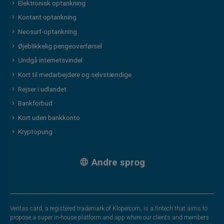
Elektronisk optankning
Kontant optankning
Neosurf-optankning
Øjeblikkelig pengeoverførsel
Undgå internetsvindel
Kort til medarbejdere og selvstændige
Rejser i udlandet
Bankforbud
Kort uden bankkonto
Kryptopung
Andre sprog
Veritas card, a registered trademark of Klopercom, is a fintech that aims to
propose a super in-house platform and app where our clients and members