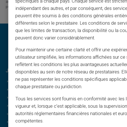
spécifiques à chaque pays. Chaque service est stricte
are linked to errors, omissions or the interpretation of the information
published.
indépendant des autres, et par conséquent, des service
peuvent être soumis à des conditions générales entiè
différentes selon le prestataire. Les conditions de serv
que les limites de transaction, la disponibilité ou la c
peuvent donc varier considérablement.
Pour maintenir une certaine clarté et offrir une expéri
utilisateur simplifiée, les informations affichées sur ce 
reflètent les conditions les plus avantageuses actuell
Juridiske oplysninger & vilkår
disponibles au sein de notre réseau de prestataires. El
ne pas représenter les conditions spécifiques applicab
Generelle vilkår
chaque prestataire ou juridiction.
Juridisk meddelelse
Privatlivspolitik
Tous les services sont fournis en conformité avec les 
vigueur et, lorsque c’est applicable, sous la supervisio
Brugsbetingelser
autorités réglementaires financières nationales et eu
Cookiepolitik
compétentes.
FAQ