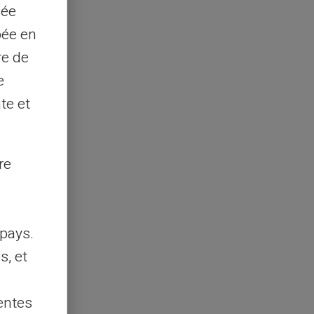
sée
pée en
re de
e
te et
re
pays.
s, et
entes