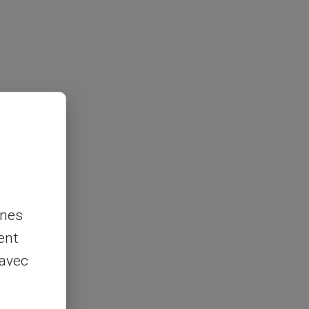
nnes
ent
 avec