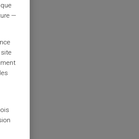
s que
rture —
ence
 site
lement
les
lois
sion