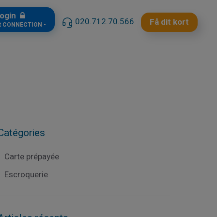
ogin
020.712.70.566
Få dit kort
t CONNECTION -
Catégories
Carte prépayée
Escroquerie