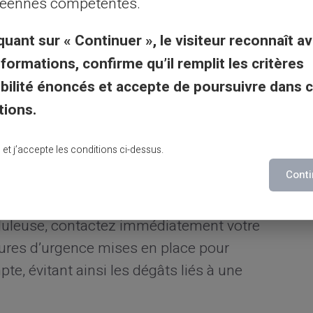
éennes compétentes.
st un élément fondamental pour garantir une
quant sur « Continuer », le visiteur reconnaît av
nformations, confirme qu’il remplit les critères
ncaires
gibilité énoncés et accepte de poursuivre dans 
tions.
re vos droits bancaires peut vous aider à
institutions financières offrent souvent des
lu et j’accepte les conditions ci-dessus.
t pour les pertes dues au phishing ou à
Conti
uduleuse, contactez immédiatement votre
ures d’urgence mises en place pour
, évitant ainsi les dégâts liés à une