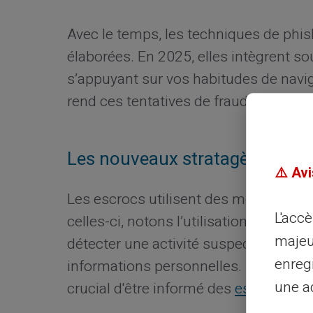
Avec le temps, les techniques de phi
élaborées. En 2025, elles intègrent 
s’appuyant sur vos habitudes de naviga
rend ces tentatives de fraude encore
Les nouveaux stratagèmes de 
⚠️ Avi
Les escrocs utilisent des méthodes va
L'acc
celles-ci, notons l’utilisation de faus
majeu
détecter une activité suspecte sur v
enreg
informations personnelles. Pour ne pa
une ad
crucial d'être informé des
escroquerie