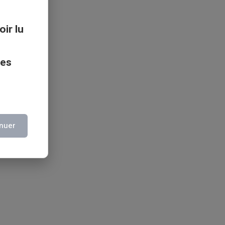
oir lu
ces
nuer