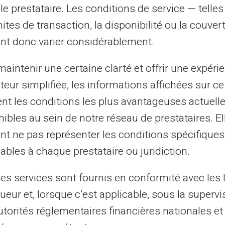
le prestataire. Les conditions de service — telle
 après l’entrée de votre mot de passe,
mites de transaction, la disponibilité ou la couve
MS.
nt donc varier considérablement.
aintenir une certaine clarté et offrir une expéri
os communications en ligne
ateur simplifiée, les informations affichées sur ce
essage via une plateforme sociale,
tent les conditions les plus avantageuses actuel
cliquer sur les liens présents dans des
ibles au sein de notre réseau de prestataires. El
 légitimité de l'expéditeur avant de
nt ne pas représenter les conditions spécifiques
Ajoutez à cela l'utilisation d'un
logiciel
ables à chaque prestataire ou juridiction.
ng
, pour maximiser votre sécurité.
les services sont fournis en conformité avec les 
ueur et, lorsque c’est applicable, sous la supervi
 fiable qui inclut des filtres anti-phishing.
utorités réglementaires financières nationales et
omatiquement les contenus malveillants