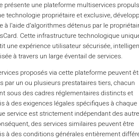
te présente une plateforme multiservices propul
n service client légitime par téléphone. Les
ne technologie propriétaire et exclusive, dévelop
 divulguer des renseignements confidentiels
e à l’aide d’algorithmes détenus par le propriétai
ication de compte. Ces méthodes évoquent
asCard. Cette infrastructure technologique uniqu
 communications inattendues.
it une expérience utilisateur sécurisée, intelligen
sée à travers un large éventail de services.
e les arnaques en ligne ?
ervices proposés via cette plateforme peuvent êt
illeure arme contre le phishing. Pour
s par un ou plusieurs prestataires tiers, chacun
s des moyens de paiement sécurisés lorsque
nt sous des cadres réglementaires distincts et
ne. Un bon réflexe est de vérifier
s à des exigences légales spécifiques à chaque 
ecter toute transaction inconnue.
e service est strictement indépendant des autre
onséquent, des services similaires peuvent être
on à deux facteurs pour renforcer la sécurité
s à des conditions générales entièrement différ
che supplémentaire de protection en