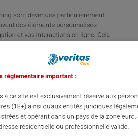
shing sont devenues particulièrement
souvent des éléments personnalisés
tion et vos interactions en ligne. Cela
 plus convaincantes et donc dangereuses.
fraude bancaires
s réglementaire important :
riées pour piéger leurs cibles. Parmi
ès à ce site est exclusivement réservé aux perso
ses notifications de sécurité qui prétendent
res (18+) ainsi qu'aux entités juridiques légalem
otre compte tout en demandant vos
istrées et opérant dans un pays de la zone euro,
s tomber dans ce type de piège, il est
resse résidentielle ou professionnelle valide.
s liées aux faux supports bancaires.