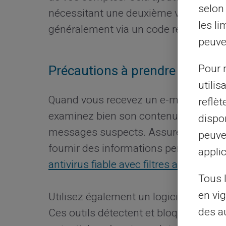
selon 
nécessitant une deuxième vérification
les li
généralement via un code reçu par S
peuve
Pour m
Précautions à prendre dans v
utilis
Quand vous recevez un e-mail ou un m
reflè
examinez bien son contenu. Évitez de 
dispon
messages suspects. Assurez-vous de la
peuve
fournir des informations personnelles. 
applic
antivirus fiable avec filtres anti-phishi
Tous 
en vig
Utilisez également un logiciel antivirus
des a
Ces outils détectent et bloquent aut