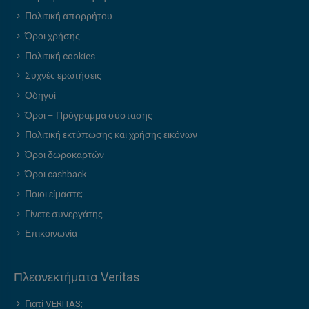
Πολιτική απορρήτου
Όροι χρήσης
Πολιτική cookies
Συχνές ερωτήσεις
Οδηγοί
Όροι – Πρόγραμμα σύστασης
Πολιτική εκτύπωσης και χρήσης εικόνων
Όροι δωροκαρτών
Όροι cashback
Ποιοι είμαστε;
Γίνετε συνεργάτης
Επικοινωνία
Πλεονεκτήματα Veritas
Γιατί VERITAS;