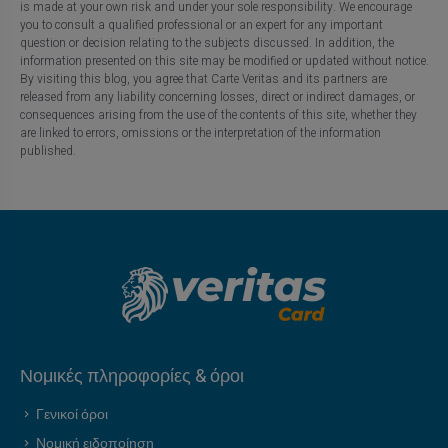
is made at your own risk and under your sole responsibility. We encourage
you to consult a qualified professional or an expert for any important
question or decision relating to the subjects discussed. In addition, the
information presented on this site may be modified or updated without notice.
By visiting this blog, you agree that Carte Veritas and its partners are
released from any liability concerning losses, direct or indirect damages, or
consequences arising from the use of the contents of this site, whether they
are linked to errors, omissions or the interpretation of the information
published.
Νομικές πληροφορίες & όροι
Γενικοί όροι
Νομική ειδοποίηση