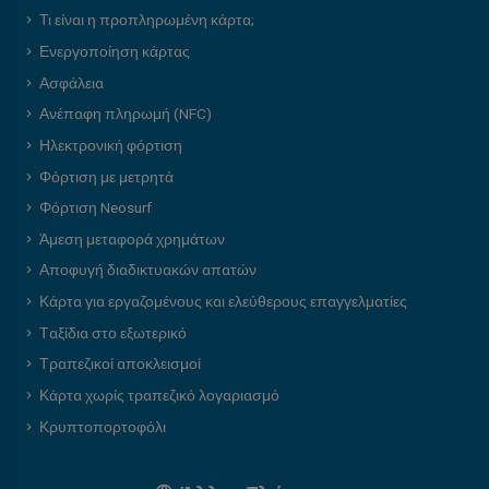
Τι είναι η προπληρωμένη κάρτα;
Ενεργοποίηση κάρτας
Ασφάλεια
Ανέπαφη πληρωμή (NFC)
Ηλεκτρονική φόρτιση
Φόρτιση με μετρητά
Φόρτιση Neosurf
Άμεση μεταφορά χρημάτων
Αποφυγή διαδικτυακών απατών
Κάρτα για εργαζομένους και ελεύθερους επαγγελματίες
Ταξίδια στο εξωτερικό
Τραπεζικοί αποκλεισμοί
Κάρτα χωρίς τραπεζικό λογαριασμό
Κρυπτοπορτοφόλι