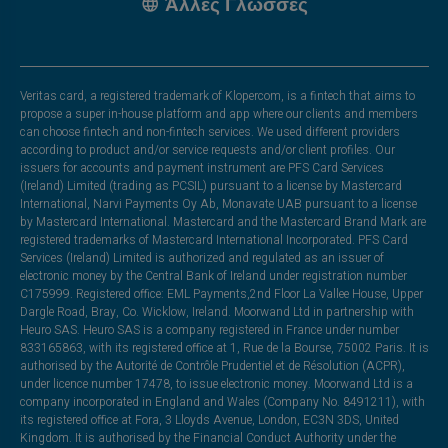
Άλλες Γλώσσες
Veritas card, a registered trademark of Klopercom, is a fintech that aims to
propose a super in-house platform and app where our clients and members
can choose fintech and non-fintech services. We used different providers
according to product and/or service requests and/or client profiles. Our
issuers for accounts and payment instrument are PFS Card Services
(Ireland) Limited (trading as PCSIL) pursuant to a license by Mastercard
International, Narvi Payments Oy Ab, Monavate UAB pursuant to a license
by Mastercard International. Mastercard and the Mastercard Brand Mark are
registered trademarks of Mastercard International Incorporated. PFS Card
Services (Ireland) Limited is authorized and regulated as an issuer of
electronic money by the Central Bank of Ireland under registration number
C175999. Registered office: EML Payments,2nd Floor La Vallee House, Upper
Dargle Road, Bray, Co. Wicklow, Ireland. Moorwand Ltd in partnership with
Heuro SAS. Heuro SAS is a company registered in France under number
833165863, with its registered office at 1, Rue de la Bourse, 75002 Paris. It is
authorised by the Autorité de Contrôle Prudentiel et de Résolution (ACPR),
under licence number 17478, to issue electronic money. Moorwand Ltd is a
company incorporated in England and Wales (Company No. 8491211), with
its registered office at Fora, 3 Lloyds Avenue, London, EC3N 3DS, United
Kingdom. It is authorised by the Financial Conduct Authority under the