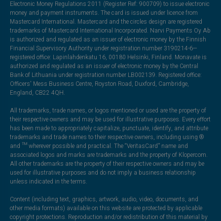
Electronic Money Regulations 2011 (Register Ref: 900709) to issue electronic
money and payment instruments. The card is issued under licence from
Mastercard International. Mastercard and the circles design are registered
trademarks of Mastercard International Incorporated. Narvi Payments Oy Ab
is authorized and regulated as an issuer of electronic money by the Finnish
Financial Supervisory Authority under registration number 3190214-6—
registered office: Lapinlahdenkatu 16, 00180 Helsinki, Finland. Monavate is
authorized and regulated as an issuer of electronic money by the Central
Bank of Lithuania under registration number LB002139. Registered office:
Officers' Mess Business Centre, Royston Road, Duxford, Cambridge,
England, CB22 4QH.
All trademarks, trade names, or logos mentioned or used are the property of
their respective owners and may be used for illustrative purposes. Every effort
has been made to appropriately capitalize, punctuate, identify, and attribute
trademarks and trade names to their respective owners, including using ®
and ™ wherever possible and practical. The “VeritasCard” name and
associated logos and marks are trademarks and the property of Klopercom.
All other trademarks are the property of their respective owners and may be
used for illustrative purposes and do not imply a business relationship
unless indicated in the terms.
Content (including text, graphics, artwork, audio, video, documents, and
other media formats) available on this website are protected by applicable
copyright protections. Reproduction and/or redistribution of this material by