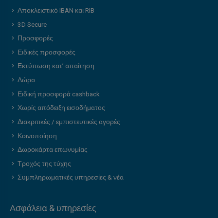
Αποκλειστικό IBAN και RIB
3D Secure
Προσφορές
Ειδικές προσφορές
Εκτύπωση κατ’ απαίτηση
Δώρα
Ειδική προσφορά cashback
Χωρίς απόδειξη εισοδήματος
Διακριτικές / εμπιστευτικές αγορές
Κοινοποίηση
Δωροκάρτα επωνυμίας
Τροχός της τύχης
Συμπληρωματικές υπηρεσίες & νέα
Ασφάλεια & υπηρεσίες