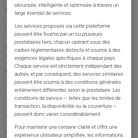
Mettez de côté 20 ou 50 euros par mois selon vos
sécurisée, intelligente et optimisée à travers un
possibilités. Cette réserve vous évitera de nouveaux
large éventail de services.
incidents en cas de dépense imprévue. Un matelas de
sécurité de 500 euros peut transformer votre gestion
Les services proposés via cette plateforme
financière.
peuvent être fournis par un ou plusieurs
prestataires tiers, chacun opérant sous des
Respectez scrupuleusement tous vos engagements
cadres réglementaires distincts et soumis à des
de paiement.
Payez vos factures à temps sans
exigences légales spécifiques à chaque pays.
exception pendant toute la durée de votre fichage. Cette
Chaque service est strictement indépendant des
rigueur démontre votre capacité à gérer votre budget
autres, et par conséquent, des services similaires
sainement. Vous préparez votre futur retour dans le
peuvent être soumis à des conditions générales
système bancaire classique.
entièrement différentes selon le prestataire. Les
conditions de service — telles que les limites de
Consultez les associations d'aide aux personnes en
transaction, la disponibilité ou la couverture —
difficulté financière. Des structures comme les Points
peuvent donc varier considérablement.
Conseil Budget offrent un accompagnement gratuit. Des
conseillers vous aident à négocier avec vos créanciers.
Pour maintenir une certaine clarté et offrir une
Ces professionnels connaissent toutes les solutions
expérience utilisateur simplifiée, les informations