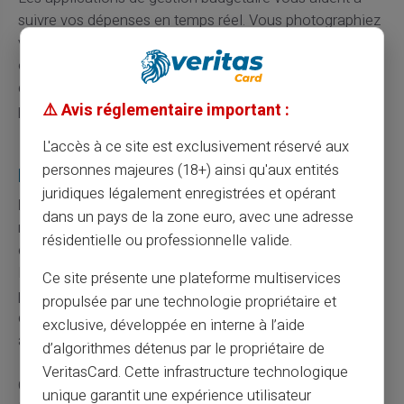
suivre vos dépenses en temps réel. Vous photographiez
vos tickets de caisse et catégorisez vos achats. Ces
outils gratuits génèrent des graphiques de vos habitudes
de consommation. Vous identifiez rapidement les
⚠️ Avis réglementaire important :
postes où vous pouvez économiser.
Reconstruire votre crédibilité financière
L'accès à ce site est exclusivement réservé aux
progressivement
personnes majeures (18+) ainsi qu'aux entités
juridiques légalement enregistrées et opérant
Régularisez votre situation dès que possible
pour
dans un pays de la zone euro, avec une adresse
raccourcir votre fichage. Contactez le bénéficiaire du
résidentielle ou professionnelle valide.
chèque pour négocier un échéancier de paiement.
Beaucoup de créanciers acceptent un arrangement
Ce site présente une plateforme multiservices
plutôt qu'une absence de remboursement. Cette
propulsée par une technologie propriétaire et
démarche démontre votre bonne foi et facilite les
exclusive, développée en interne à l’aide
accords.
d’algorithmes détenus par le propriétaire de
VeritasCard. Cette infrastructure technologique
Constituez une épargne de précaution même modeste.
unique garantit une expérience utilisateur