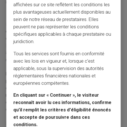
adaptées à votre situation.
affichées sur ce site reflètent les conditions les
plus avantageuses actuellement disponibles au
Les erreurs à éviter absolument
sein de notre réseau de prestataires. Elles
Ne multipliez pas les demandes d'ouverture de compte
peuvent ne pas représenter les conditions
dans différentes banques. Ces refus successifs
spécifiques applicables à chaque prestataire ou
compliquent votre situation sans apporter de solution.
juridiction.
Privilégiez directement la procédure de droit au compte
auprès de la Banque de France. Cette démarche vous
Tous les services sont fournis en conformité
garantit l'obtention d'un compte bancaire.
avec les lois en vigueur et, lorsque c’est
applicable, sous la supervision des autorités
N'utilisez jamais le compte bancaire d'un proche
réglementaires financières nationales et
pour contourner votre interdiction.
Cette pratique
européennes compétentes.
expose la personne qui vous prête son compte à des
risques juridiques. Elle pourrait être tenue responsable
En cliquant sur « Continuer », le visiteur
de vos transactions sur son compte. Vous risquez
reconnaît avoir lu ces informations, confirme
également de détériorer vos relations personnelles.
qu’il remplit les critères d’éligibilité énoncés
et accepte de poursuivre dans ces
Évitez les offres de "levée d'interdit bancaire" proposées
conditions.