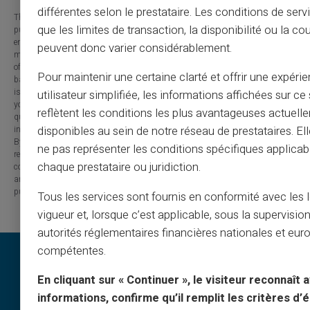
différentes selon le prestataire. Les conditions de serv
The information provided on this blog is presented for informational
que les limites de transaction, la disponibilité ou la c
purposes only and has no contractual or legal value. Although we strive to
ensure the accuracy, completeness and updating of the published content, it
peuvent donc varier considérablement.
may contain errors, omissions or inaccuracies. Carte Veritas and the authors
of the articles cannot be held responsible for decisions or actions taken
Pour maintenir une certaine clarté et offrir une expéri
based on the information contained in this blog. Any use of this information
is made at your own risk and under your sole responsibility. We encourage
utilisateur simplifiée, les informations affichées sur ce 
you to consult a qualified professional or an expert for any important
reflètent les conditions les plus avantageuses actuell
question or decision relating to the subjects discussed. In addition, the
information presented on this site may be modified or updated without notice.
disponibles au sein de notre réseau de prestataires. El
By visiting this blog, you agree that Carte Veritas and its partners are
ne pas représenter les conditions spécifiques applicab
released from any liability concerning losses, direct or indirect damages, or
chaque prestataire ou juridiction.
consequences arising from the use of the contents of this site, whether they
are linked to errors, omissions or the interpretation of the information
published.
Tous les services sont fournis en conformité avec les 
vigueur et, lorsque c’est applicable, sous la supervisio
autorités réglementaires financières nationales et eu
compétentes.
En cliquant sur « Continuer », le visiteur reconnaît a
informations, confirme qu’il remplit les critères d’él