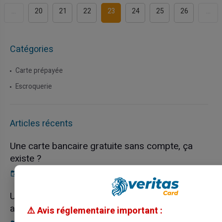
...
20
21
22
23
24
25
26
...
Catégories
Carte prépayée
Escroquerie
Articles récents
Une carte bancaire gratuite sans compte, ça
existe ?
03/08/2026
Carte prépayée
Utilisation responsable du paiement mobile
avec la carte Veritas
⚠️ Avis réglementaire important :