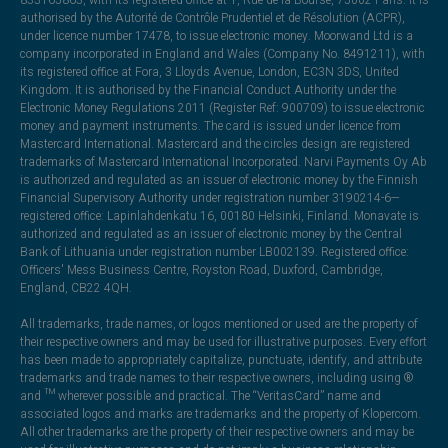
authorised by the Autorité de Contrôle Prudentiel et de Résolution (ACPR),
under licence number 17478, to issue electronic money. Moorwand Ltd is a
company incorporated in England and Wales (Company No. 8491211), with
its registered office at Fora, 3 Lloyds Avenue, London, EC3N 3DS, United
Kingdom. It is authorised by the Financial Conduct Authority under the
Electronic Money Regulations 2011 (Register Ref: 900709) to issue electronic
money and payment instruments. The card is issued under licence from
Mastercard International. Mastercard and the circles design are registered
trademarks of Mastercard International Incorporated. Narvi Payments Oy Ab
is authorized and regulated as an issuer of electronic money by the Finnish
Financial Supervisory Authority under registration number 3190214-6—
registered office: Lapinlahdenkatu 16, 00180 Helsinki, Finland. Monavate is
authorized and regulated as an issuer of electronic money by the Central
Bank of Lithuania under registration number LB002139. Registered office:
Officers' Mess Business Centre, Royston Road, Duxford, Cambridge,
England, CB22 4QH.
All trademarks, trade names, or logos mentioned or used are the property of
their respective owners and may be used for illustrative purposes. Every effort
has been made to appropriately capitalize, punctuate, identify, and attribute
trademarks and trade names to their respective owners, including using ®
and ™ wherever possible and practical. The “VeritasCard” name and
associated logos and marks are trademarks and the property of Klopercom.
All other trademarks are the property of their respective owners and may be