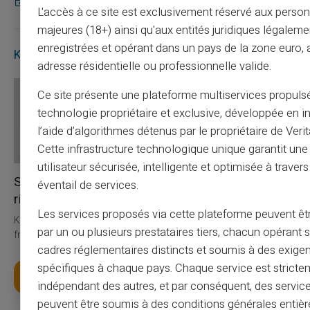
27/07/2026
Carte prépayée
L'accès à ce site est exclusivement réservé aux perso
majeures (18+) ainsi qu'aux entités juridiques légaleme
enregistrées et opérant dans un pays de la zone euro,
Kontakt
adresse résidentielle ou professionnelle valide.
Ce site présente une plateforme multiservices propuls
technologie propriétaire et exclusive, développée en i
l’aide d’algorithmes détenus par le propriétaire de Veri
Cette infrastructure technologique unique garantit un
utilisateur sécurisée, intelligente et optimisée à travers
Service & Support av
éventail de services.
riktiga människor, inte bots
Les services proposés via cette plateforme peuvent êtr
Kundtjänst på engelska till din tjänst med biljett 24/24, per telefon
par un ou plusieurs prestataires tiers, chacun opérant
från måndag till lördag från 9h till 18.30
cadres réglementaires distincts et soumis à des exige
spécifiques à chaque pays. Chaque service est stricte
Skaffa ditt kort
indépendant des autres, et par conséquent, des service
peuvent être soumis à des conditions générales entiè