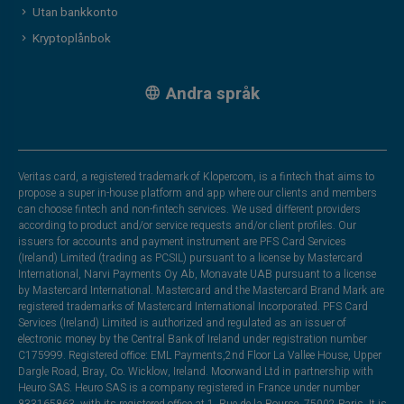
Utan bankkonto
Kryptoplånbok
Andra språk
Veritas card, a registered trademark of Klopercom, is a fintech that aims to
propose a super in-house platform and app where our clients and members
can choose fintech and non-fintech services. We used different providers
according to product and/or service requests and/or client profiles. Our
issuers for accounts and payment instrument are PFS Card Services
(Ireland) Limited (trading as PCSIL) pursuant to a license by Mastercard
International, Narvi Payments Oy Ab, Monavate UAB pursuant to a license
by Mastercard International. Mastercard and the Mastercard Brand Mark are
registered trademarks of Mastercard International Incorporated. PFS Card
Services (Ireland) Limited is authorized and regulated as an issuer of
electronic money by the Central Bank of Ireland under registration number
C175999. Registered office: EML Payments,2nd Floor La Vallee House, Upper
Dargle Road, Bray, Co. Wicklow, Ireland. Moorwand Ltd in partnership with
Heuro SAS. Heuro SAS is a company registered in France under number
833165863, with its registered office at 1, Rue de la Bourse, 75002 Paris. It is