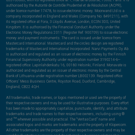
authorised by the Autorité de Contrôle Prudentiel et de Résolution (ACPR),
under licence number 17478, to issue electronic money. Moorwand Ltd is a
company incorporated in England and Wales (Company No. 8491211), with
its registered office at Fora, 3 Lloyds Avenue, London, EC3N 3DS, United
Kingdom. It is authorised by the Financial Conduct Authority under the
Electronic Money Regulations 2011 (Register Ref: 900709) to issue electronic
money and payment instruments. The card is issued under licence from
Mastercard International. Mastercard and the circles design are registered
trademarks of Mastercard International Incorporated. Narvi Payments Oy Ab
is authorized and regulated as an issuer of electronic money by the Finnish
Financial Supervisory Authority under registration number 3190214-6—
registered office: Lapinlahdenkatu 16, 00180 Helsinki, Finland. Monavate is
authorized and regulated as an issuer of electronic money by the Central
Bank of Lithuania under registration number LB002139. Registered office:
Officers' Mess Business Centre, Royston Road, Duxford, Cambridge,
England, CB22 4QH.
All trademarks, trade names, or logos mentioned or used are the property of
their respective owners and may be used for illustrative purposes. Every effort
has been made to appropriately capitalize, punctuate, identify, and attribute
trademarks and trade names to their respective owners, including using ®
and ™ wherever possible and practical. The “VeritasCard” name and
associated logos and marks are trademarks and the property of Klopercom.
All other trademarks are the property of their respective owners and may be