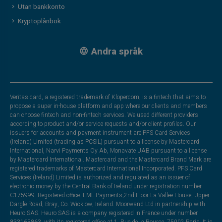
Utan bankkonto
Kryptoplånbok
Andra språk
Veritas card, a registered trademark of Klopercom, is a fintech that aims to
propose a super in-house platform and app where our clients and members
can choose fintech and non-fintech services. We used different providers
according to product and/or service requests and/or client profiles. Our
issuers for accounts and payment instrument are PFS Card Services
(Ireland) Limited (trading as PCSIL) pursuant to a license by Mastercard
International, Narvi Payments Oy Ab, Monavate UAB pursuant to a license
by Mastercard International. Mastercard and the Mastercard Brand Mark are
registered trademarks of Mastercard International Incorporated. PFS Card
Services (Ireland) Limited is authorized and regulated as an issuer of
electronic money by the Central Bank of Ireland under registration number
C175999. Registered office: EML Payments,2nd Floor La Vallee House, Upper
Dargle Road, Bray, Co. Wicklow, Ireland. Moorwand Ltd in partnership with
Heuro SAS. Heuro SAS is a company registered in France under number
833165863, with its registered office at 1, Rue de la Bourse, 75002 Paris. It is