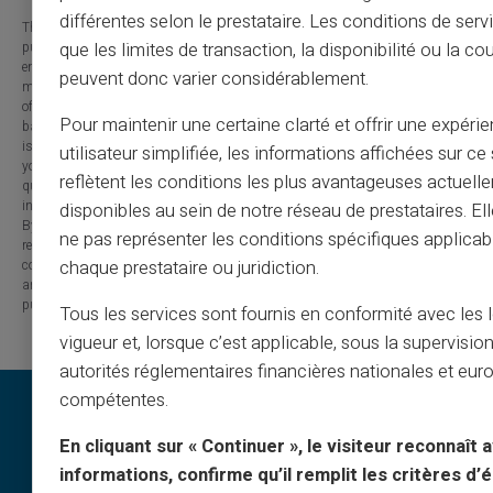
différentes selon le prestataire. Les conditions de serv
The information provided on this blog is presented for informational
que les limites de transaction, la disponibilité ou la c
purposes only and has no contractual or legal value. Although we strive to
ensure the accuracy, completeness and updating of the published content, it
peuvent donc varier considérablement.
may contain errors, omissions or inaccuracies. Carte Veritas and the authors
of the articles cannot be held responsible for decisions or actions taken
Pour maintenir une certaine clarté et offrir une expéri
based on the information contained in this blog. Any use of this information
is made at your own risk and under your sole responsibility. We encourage
utilisateur simplifiée, les informations affichées sur ce 
you to consult a qualified professional or an expert for any important
reflètent les conditions les plus avantageuses actuell
question or decision relating to the subjects discussed. In addition, the
information presented on this site may be modified or updated without notice.
disponibles au sein de notre réseau de prestataires. El
By visiting this blog, you agree that Carte Veritas and its partners are
ne pas représenter les conditions spécifiques applicab
released from any liability concerning losses, direct or indirect damages, or
consequences arising from the use of the contents of this site, whether they
chaque prestataire ou juridiction.
are linked to errors, omissions or the interpretation of the information
published.
Tous les services sont fournis en conformité avec les 
vigueur et, lorsque c’est applicable, sous la supervisio
autorités réglementaires financières nationales et eu
compétentes.
En cliquant sur « Continuer », le visiteur reconnaît a
informations, confirme qu’il remplit les critères d’él