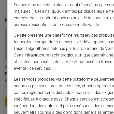
27/07/2026
Carte prépayée
L'accès à ce site est exclusivement réservé aux perso
majeures (18+) ainsi qu'aux entités juridiques légaleme
enregistrées et opérant dans un pays de la zone euro,
Kontakt
adresse résidentielle ou professionnelle valide.
Ce site présente une plateforme multiservices propuls
technologie propriétaire et exclusive, développée en i
l’aide d’algorithmes détenus par le propriétaire de Veri
Cette infrastructure technologique unique garantit un
utilisateur sécurisée, intelligente et optimisée à travers
Service & Support av
éventail de services.
riktiga människor, inte bots
Les services proposés via cette plateforme peuvent êtr
Kundtjänst på engelska till din tjänst med biljett 24/24, per telefon
par un ou plusieurs prestataires tiers, chacun opérant
från måndag till lördag från 9h till 18.30
cadres réglementaires distincts et soumis à des exige
spécifiques à chaque pays. Chaque service est stricte
Skaffa ditt kort
indépendant des autres, et par conséquent, des service
peuvent être soumis à des conditions générales entiè