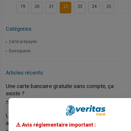
...
19
20
21
22
23
24
25
...
Catégories
Carte prépayée
Escroquerie
Articles récents
Une carte bancaire gratuite sans compte, ça
existe ?
03/08/2026
Carte prépayée
Utilisation responsable du paiement mobile
avec la carte Veritas
⚠️ Avis réglementaire important :