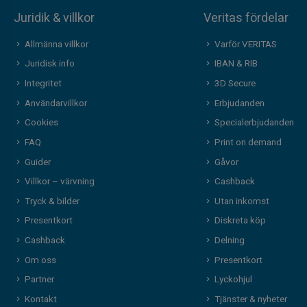
Juridik & villkor
Veritas fördelar
Allmänna villkor
Varför VERITAS
Juridisk info
IBAN & RIB
Integritet
3D Secure
Användarvillkor
Erbjudanden
Cookies
Specialerbjudanden
FAQ
Print on demand
Guider
Gåvor
Villkor – värvning
Cashback
Tryck & bilder
Utan inkomst
Presentkort
Diskreta köp
Cashback
Delning
Om oss
Presentkort
Partner
Lyckohjul
Kontakt
Tjänster & nyheter