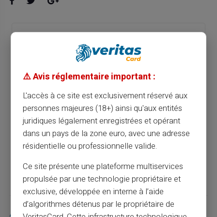
Gérez les dépenses de vos enfants avec
une carte prépayée sécurisée
⚠️ Avis réglementaire important :
Article précédent
L'accès à ce site est exclusivement réservé aux
personnes majeures (18+) ainsi qu'aux entités
Evitez les frais cachés avec une carte
juridiques légalement enregistrées et opérant
prépayée transparente
dans un pays de la zone euro, avec une adresse
résidentielle ou professionnelle valide.
Article suivant
Ce site présente une plateforme multiservices
propulsée par une technologie propriétaire et
exclusive, développée en interne à l’aide
d’algorithmes détenus par le propriétaire de
Articles similaires