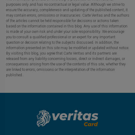
purposes only and has no contractual or legal value. Although we strive to
ensure the accuracy, completeness and updating of the published content, it
may contain errors, omissions or inaccuracies. Carte Veritas and the authors
of the articles cannot be held responsible for decisions or actions taken
based on the information contained in this blog. Any use of this information
is made at your own risk and under your sole responsibility. We encourage
you to consult a qualified professional or an expert for any important
question or decision relating to the subjects discussed. In addition, the
information presented on this site may be modified or updated without notice.
By visiting this blog, you agree that Carte Veritas and its partners are
released from any liability concerning losses, direct or indirect damages, or
consequences arising from the use of the contents of this site, whether they
are linked to errors, omissions or the interpretation of the information
published.