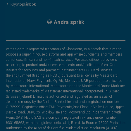
Kryptoplånbok
Andra språk
Veritas card, a registered trademark of Klopercom, is a fintech that aims to
propose a super in-house platform and app where our clients and members
can choose fintech and non-fintech services. We used different providers
according to product and/or service requests and/or client profiles. Our
issuers for accounts and payment instrument are PFS Card Services
(Ireland) Limited (trading as PCSIL) pursuant to a license by Mastercard
International, Narvi Payments Oy Ab, Monavate UAB pursuant to a license
by Mastercard International. Mastercard and the Mastercard Brand Mark are
registered trademarks of Mastercard International Incorporated. PFS Card
Services (Ireland) Limited is authorized and regulated as an issuer of
electronic money by the Central Bank of Ireland under registration number
C175999. Registered office: EML Payments,2nd Floor La Vallee House, Upper
Dargle Road, Bray, Co. Wicklow, Ireland. Moorwand Ltd in partnership with
Heuro SAS. Heuro SAS is a company registered in France under number
833165863, with its registered office at 1, Rue de la Bourse, 75002 Paris. It is
authorised by the Autorité de Contrôle Prudentiel et de Résolution (ACPR),