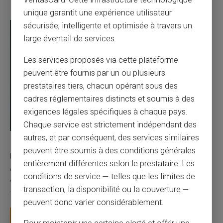
VeritasCard. Cette infrastructure technologique
unique garantit une expérience utilisateur
sécurisée, intelligente et optimisée à travers un
large éventail de services.
Les services proposés via cette plateforme
peuvent être fournis par un ou plusieurs
prestataires tiers, chacun opérant sous des
cadres réglementaires distincts et soumis à des
exigences légales spécifiques à chaque pays.
Chaque service est strictement indépendant des
autres, et par conséquent, des services similaires
03/08/2026
Veritas
Carte prépayée
peuvent être soumis à des conditions générales
Une carte bancaire gratuite sans compte, ça
entièrement différentes selon le prestataire. Les
existe ?
conditions de service — telles que les limites de
Vous avez tapé cette recherche parce que votre banque vous
transaction, la disponibilité ou la couverture —
facture 50 € par an pour une carte que vo...
peuvent donc varier considérablement.
Lire la suite