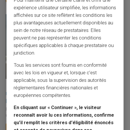
Pour maintenir une certaine clarté et offrir une
expérience utilisateur simplifiée, les informations
affichées sur ce site reflètent les conditions les
plus avantageuses actuellement disponibles au
sein de notre réseau de prestataires. Elles
peuvent ne pas représenter les conditions
spécifiques applicables à chaque prestataire ou
juridiction.
Tous les services sont fournis en conformité
avec les lois en vigueur et, lorsque c’est
applicable, sous la supervision des autorités
27/07/2026
Veritas
Carte prépayée
réglementaires financières nationales et
Utilisation responsable du paiement mobile avec
européennes compétentes.
la carte Veritas
En cliquant sur « Continuer », le visiteur
Le paiement mobile s'est imposé dans les habitudes quotidiennes,
reconnaît avoir lu ces informations, confirme
mais il appelle des réflexes pour é...
qu’il remplit les critères d’éligibilité énoncés
Lire la suite