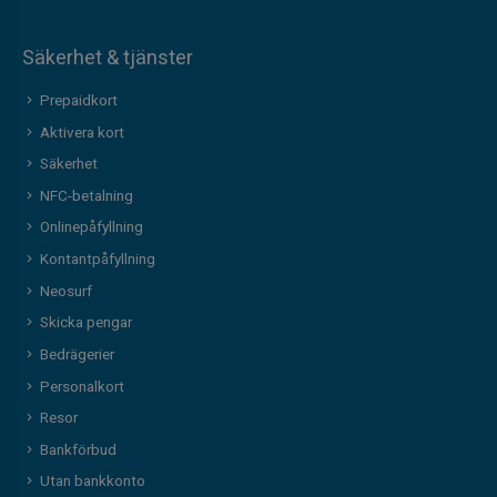
Säkerhet & tjänster
Prepaidkort
Aktivera kort
Säkerhet
NFC-betalning
Onlinepåfyllning
Kontantpåfyllning
Neosurf
Skicka pengar
Bedrägerier
Personalkort
Resor
Bankförbud
Utan bankkonto