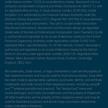
under licence number 17478, to issue electronic money. Moorwand Ltd is a
company incorporated in England and Wales (Company No. 8491211), with
its registered office at Fora, 3 Lloyds Avenue, London, EC3N 3DS, United
Kingdom. It is authorised by the Financial Conduct Authority under the
Electronic Money Regulations 2011 (Register Ref: 900709) to issue electronic
money and payment instruments. The card is issued under licence from
Mastercard International. Mastercard and the circles design are registered
trademarks of Mastercard International Incorporated. Narvi Payments Oy Ab
is authorized and regulated as an issuer of electronic money by the Finnish
Financial Supervisory Authority under registration number 3190214-6—
registered office: Lapinlahdenkatu 16, 00180 Helsinki, Finland. Monavate is
authorized and regulated as an issuer of electronic money by the Central
Bank of Lithuania under registration number LB002139. Registered office:
Officers' Mess Business Centre, Royston Road, Duxford, Cambridge,
England, CB22 4QH.
All trademarks, trade names, or logos mentioned or used are the property of
their respective owners and may be used for illustrative purposes. Every effort
has been made to appropriately capitalize, punctuate, identify, and attribute
trademarks and trade names to their respective owners, including using ®
and ™ wherever possible and practical. The “VeritasCard” name and
associated logos and marks are trademarks and the property of Klopercom.
All other trademarks are the property of their respective owners and may be
used for illustrative purposes and do not imply a business relationship
unless indicated in the terms.