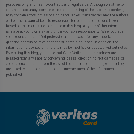
purposes only and has no contractual or legal value. Although we strive to
ensure the accuracy, completeness and updating of the published content, it
may contain errors, omissions or inaccuracies. Carte Veritas and the authors
of the articles cannot be held responsible for decisions or actions taken
based on the information contained in this blog. Any use of this information
is made at your own risk and under your sole responsibility. We encourage
you to consult a qualified professional or an expert for any important
question or decision relating to the subjects discussed. In addition, the
information presented on this site may be modified or updated without notice.
By visiting this blog, you agree that Carte Veritas and its partners are
released from any liability concerning losses, direct or indirect damages, or
consequences arising from the use of the contents of this site, whether they
are linked to errors, omissions or the interpretation of the information
published.