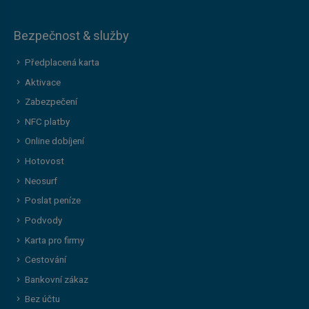
Bezpečnost & služby
Předplacená karta
Aktivace
Zabezpečení
NFC platby
Online dobíjení
Hotovost
Neosurf
Poslat peníze
Podvody
Karta pro firmy
Cestování
Bankovní zákaz
Bez účtu