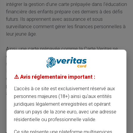
intégrer la gestion d'une carte prépayée dans l'éducation
financière des enfants prépare ces derniers à des défis
futurs. Ils apprennent avec assurance et sous
surveillance comment gérer les finances personnelles à
leur jeune âge.
Ainsi, une carte prépayée comme la Carte Veritas se
démarque comme un outil pédagogique efficace, alliant
simplicité, sécurité et autonomie. Elle transforme
l'argent de poche en une véritable expérience
⚠️ Avis réglementaire important :
d'apprentissage financier pour les enfants, posant les
pierres pour un avenir financier responsable et
L'accès à ce site est exclusivement réservé aux
autonome.
personnes majeures (18+) ainsi qu'aux entités
juridiques légalement enregistrées et opérant
dans un pays de la zone euro, avec une adresse
résidentielle ou professionnelle valide.
Partager cet article
Ce site présente une plateforme multiservices