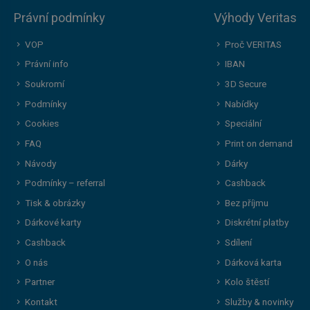
Právní podmínky
Výhody Veritas
VOP
Proč VERITAS
Právní info
IBAN
Soukromí
3D Secure
Podmínky
Nabídky
Cookies
Speciální
FAQ
Print on demand
Návody
Dárky
Podmínky – referral
Cashback
Tisk & obrázky
Bez příjmu
Dárkové karty
Diskrétní platby
Cashback
Sdílení
O nás
Dárková karta
Partner
Kolo štěstí
Kontakt
Služby & novinky