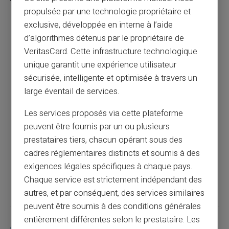
propulsée par une technologie propriétaire et
exclusive, développée en interne à l’aide
d’algorithmes détenus par le propriétaire de
Gérez les dépenses de vos enfants avec
VeritasCard. Cette infrastructure technologique
une carte prépayée sécurisée
unique garantit une expérience utilisateur
sécurisée, intelligente et optimisée à travers un
Article précédent
large éventail de services.
Les services proposés via cette plateforme
Evitez les frais cachés avec une carte
peuvent être fournis par un ou plusieurs
prépayée transparente
prestataires tiers, chacun opérant sous des
cadres réglementaires distincts et soumis à des
exigences légales spécifiques à chaque pays.
Article suivant
Chaque service est strictement indépendant des
autres, et par conséquent, des services similaires
peuvent être soumis à des conditions générales
entièrement différentes selon le prestataire. Les
Articles similaires