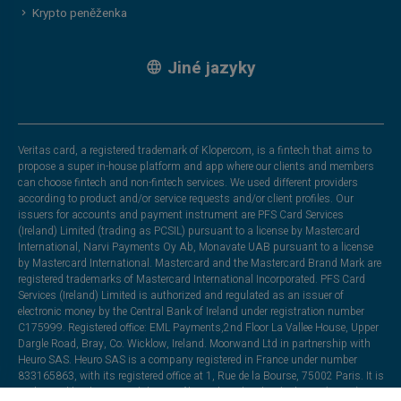
Krypto peněženka
Jiné jazyky
Veritas card, a registered trademark of Klopercom, is a fintech that aims to
propose a super in-house platform and app where our clients and members
can choose fintech and non-fintech services. We used different providers
according to product and/or service requests and/or client profiles. Our
issuers for accounts and payment instrument are PFS Card Services
(Ireland) Limited (trading as PCSIL) pursuant to a license by Mastercard
International, Narvi Payments Oy Ab, Monavate UAB pursuant to a license
by Mastercard International. Mastercard and the Mastercard Brand Mark are
registered trademarks of Mastercard International Incorporated. PFS Card
Services (Ireland) Limited is authorized and regulated as an issuer of
electronic money by the Central Bank of Ireland under registration number
C175999. Registered office: EML Payments,2nd Floor La Vallee House, Upper
Dargle Road, Bray, Co. Wicklow, Ireland. Moorwand Ltd in partnership with
Heuro SAS. Heuro SAS is a company registered in France under number
833165863, with its registered office at 1, Rue de la Bourse, 75002 Paris. It is
authorised by the Autorité de Contrôle Prudentiel et de Résolution (ACPR),