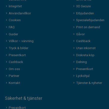
Integritet
3D Secure
Användarvillkor
Erbjudanden
Cookies
Specialerbjudanden
FAQ
Print on demand
Guider
Gåvor
Villkor – värvning
Cashback
Tryck & bilder
Utan inkomst
Presentkort
Diskreta köp
Cashback
Delning
Om oss
Presentkort
Partner
Lyckohjul
Kontakt
Tjänster & nyheter
Säkerhet & tjänster
Prepaidkort