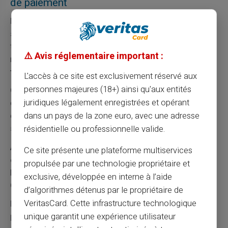
de paiement
Décalez vos prélèvements après la réception du
salaire.
Cette synchronisation évite les découverts
temporaires. La plupart des créanciers acceptent cette
⚠️ Avis réglementaire important :
modification.
Cette organisation sécurise votre
trésorerie mensuelle.
L'accès à ce site est exclusivement réservé aux
personnes majeures (18+) ainsi qu'aux entités
Groupez les paiements sur une même période.
Cette
juridiques légalement enregistrées et opérant
concentration facilite la surveillance et la provision. Elle
dans un pays de la zone euro, avec une adresse
évite les oublis et les surprises.
Cette méthode
simplifie la gestion budgétaire.
résidentielle ou professionnelle valide.
Anticipez les mois à 31 jours qui décalent les
Ce site présente une plateforme multiservices
échéances.
Ces variations perturbent parfois l'équilibre
propulsée par une technologie propriétaire et
habituel. Provisionnez légèrement plus ces mois-là.
exclusive, développée en interne à l’aide
Cette anticipation évite les accidents calendaires.
d’algorithmes détenus par le propriétaire de
VeritasCard. Cette infrastructure technologique
Profitez des délais de grâce pour différer certains
paiements.
Cette souplesse temporaire peut éviter un
unique garantit une expérience utilisateur