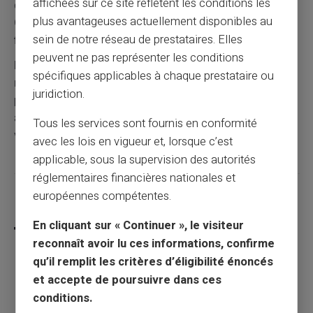
affichées sur ce site reflètent les conditions les
des liquidités. Elle finance votre épargne de précaution.
plus avantageuses actuellement disponibles au
Cette approche combine désencombrement et
sein de notre réseau de prestataires. Elles
financement.
peuvent ne pas représenter les conditions
Investissez dans des placements générant des
spécifiques applicables à chaque prestataire ou
revenus passifs.
Ces rendements complètent
juridiction.
progressivement vos ressources. Ils construisent une
autonomie financière croissante.
Cette stratégie bâtit
Tous les services sont fournis en conformité
votre indépendance sur le long terme.
avec les lois en vigueur et, lorsque c’est
applicable, sous la supervision des autorités
réglementaires financières nationales et
européennes compétentes.
Partager cet article
En cliquant sur « Continuer », le visiteur
reconnaît avoir lu ces informations, confirme
qu’il remplit les critères d’éligibilité énoncés
et accepte de poursuivre dans ces
Allocation de rentrée scolaire 2025 : tout
conditions.
savoir sur cette aide financière