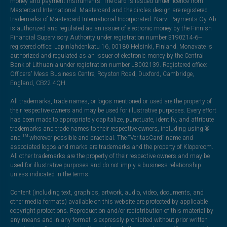
money and payment instruments. The card is issued under licence from
Mastercard International. Mastercard and the circles design are registered
trademarks of Mastercard International Incorporated. Narvi Payments Oy Ab
is authorized and regulated as an issuer of electronic money by the Finnish
Financial Supervisory Authority under registration number 3190214-6—
registered office: Lapinlahdenkatu 16, 00180 Helsinki, Finland. Monavate is
authorized and regulated as an issuer of electronic money by the Central
Bank of Lithuania under registration number LB002139. Registered office:
Officers' Mess Business Centre, Royston Road, Duxford, Cambridge,
England, CB22 4QH.
All trademarks, trade names, or logos mentioned or used are the property of
their respective owners and may be used for illustrative purposes. Every effort
has been made to appropriately capitalize, punctuate, identify, and attribute
trademarks and trade names to their respective owners, including using ®
and ™ wherever possible and practical. The “VeritasCard” name and
associated logos and marks are trademarks and the property of Klopercom.
All other trademarks are the property of their respective owners and may be
used for illustrative purposes and do not imply a business relationship
unless indicated in the terms.
Content (including text, graphics, artwork, audio, video, documents, and
other media formats) available on this website are protected by applicable
copyright protections. Reproduction and/or redistribution of this material by
any means and in any format is expressly prohibited without prior written