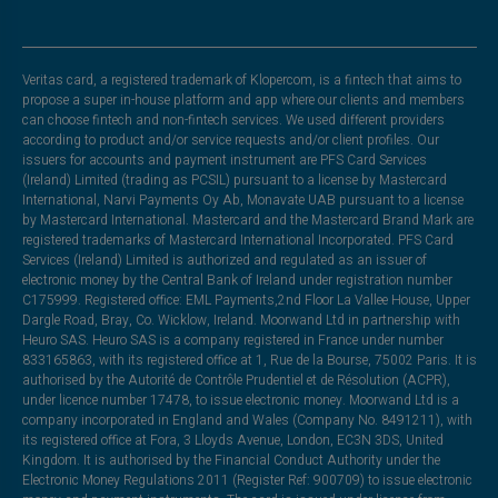
Veritas card, a registered trademark of Klopercom, is a fintech that aims to
propose a super in-house platform and app where our clients and members
can choose fintech and non-fintech services. We used different providers
according to product and/or service requests and/or client profiles. Our
issuers for accounts and payment instrument are PFS Card Services
(Ireland) Limited (trading as PCSIL) pursuant to a license by Mastercard
International, Narvi Payments Oy Ab, Monavate UAB pursuant to a license
by Mastercard International. Mastercard and the Mastercard Brand Mark are
registered trademarks of Mastercard International Incorporated. PFS Card
Services (Ireland) Limited is authorized and regulated as an issuer of
electronic money by the Central Bank of Ireland under registration number
C175999. Registered office: EML Payments,2nd Floor La Vallee House, Upper
Dargle Road, Bray, Co. Wicklow, Ireland. Moorwand Ltd in partnership with
Heuro SAS. Heuro SAS is a company registered in France under number
833165863, with its registered office at 1, Rue de la Bourse, 75002 Paris. It is
authorised by the Autorité de Contrôle Prudentiel et de Résolution (ACPR),
under licence number 17478, to issue electronic money. Moorwand Ltd is a
company incorporated in England and Wales (Company No. 8491211), with
its registered office at Fora, 3 Lloyds Avenue, London, EC3N 3DS, United
Kingdom. It is authorised by the Financial Conduct Authority under the
Electronic Money Regulations 2011 (Register Ref: 900709) to issue electronic