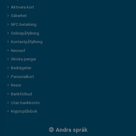
Aktivera kort
Säkerhet
NFC-betalning
Onlinepåfyllning
Kontantpåfyllning
Neosurf
Skicka pengar
Bedrägerier
Personalkort
Resor
Bankförbud
Utan bankkonto
Kryptoplånbok
Andra språk