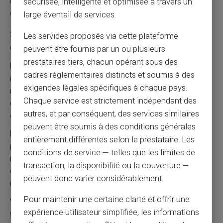
découvert. Elle donne le temps de trouver une solution.
sécurisée, intelligente et optimisée à travers un
Cette flexibilité offre des options supplémentaires.
large éventail de services.
Stratégie 7 : Développer des revenus
Les services proposés via cette plateforme
complémentaires
peuvent être fournis par un ou plusieurs
prestataires tiers, chacun opérant sous des
Les revenus supplémentaires augmentent votre
cadres réglementaires distincts et soumis à des
marge de sécurité.
Ces ressources additionnelles
exigences légales spécifiques à chaque pays.
réduisent la tension budgétaire. Elles peuvent provenir
Chaque service est strictement indépendant des
de ventes, de services ou de placements.
Cette
autres, et par conséquent, des services similaires
diversification renforce votre stabilité financière.
peuvent être soumis à des conditions générales
Monétisez vos compétences par des prestations
entièrement différentes selon le prestataire. Les
ponctuelles.
Cette valorisation génère des rentrées
conditions de service — telles que les limites de
régulières ou occasionnelles. Elle utilise vos talents
transaction, la disponibilité ou la couverture —
existants.
Cette exploitation optimise vos
peuvent donc varier considérablement.
ressources personnelles.
Pour maintenir une certaine clarté et offrir une
Vendez les objets inutiles pour créer une réserve
expérience utilisateur simplifiée, les informations
financière.
Cette démarche libère de l'espace et génère