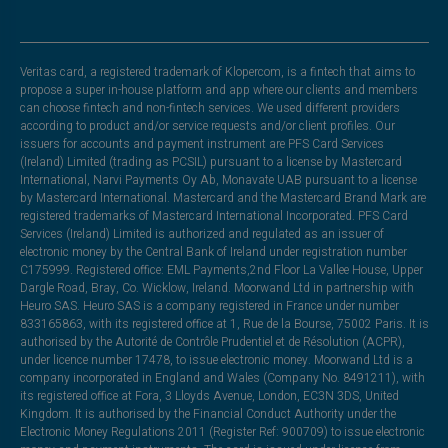
Veritas card, a registered trademark of Klopercom, is a fintech that aims to
propose a super in-house platform and app where our clients and members
can choose fintech and non-fintech services. We used different providers
according to product and/or service requests and/or client profiles. Our
issuers for accounts and payment instrument are PFS Card Services
(Ireland) Limited (trading as PCSIL) pursuant to a license by Mastercard
International, Narvi Payments Oy Ab, Monavate UAB pursuant to a license
by Mastercard International. Mastercard and the Mastercard Brand Mark are
registered trademarks of Mastercard International Incorporated. PFS Card
Services (Ireland) Limited is authorized and regulated as an issuer of
electronic money by the Central Bank of Ireland under registration number
C175999. Registered office: EML Payments,2nd Floor La Vallee House, Upper
Dargle Road, Bray, Co. Wicklow, Ireland. Moorwand Ltd in partnership with
Heuro SAS. Heuro SAS is a company registered in France under number
833165863, with its registered office at 1, Rue de la Bourse, 75002 Paris. It is
authorised by the Autorité de Contrôle Prudentiel et de Résolution (ACPR),
under licence number 17478, to issue electronic money. Moorwand Ltd is a
company incorporated in England and Wales (Company No. 8491211), with
its registered office at Fora, 3 Lloyds Avenue, London, EC3N 3DS, United
Kingdom. It is authorised by the Financial Conduct Authority under the
Electronic Money Regulations 2011 (Register Ref: 900709) to issue electronic