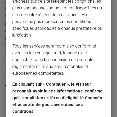
affichées sur ce site reflètent les conditions les
des liquidités. Elle finance votre épargne de précaution.
plus avantageuses actuellement disponibles au
Cette approche combine désencombrement et
sein de notre réseau de prestataires. Elles
financement.
peuvent ne pas représenter les conditions
Investissez dans des placements générant des
spécifiques applicables à chaque prestataire ou
revenus passifs.
Ces rendements complètent
juridiction.
progressivement vos ressources. Ils construisent une
autonomie financière croissante.
Cette stratégie bâtit
Tous les services sont fournis en conformité
votre indépendance sur le long terme.
avec les lois en vigueur et, lorsque c’est
applicable, sous la supervision des autorités
réglementaires financières nationales et
européennes compétentes.
Partager cet article
En cliquant sur « Continuer », le visiteur
reconnaît avoir lu ces informations, confirme
qu’il remplit les critères d’éligibilité énoncés
et accepte de poursuivre dans ces
Allocation de rentrée scolaire 2025 : tout
conditions.
savoir sur cette aide financière