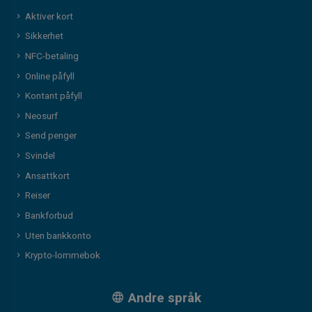
Aktiver kort
Sikkerhet
NFC-betaling
Online påfyll
Kontant påfyll
Neosurf
Send penger
Svindel
Ansattkort
Reiser
Bankforbud
Uten bankkonto
Krypto-lommebok
Andre språk