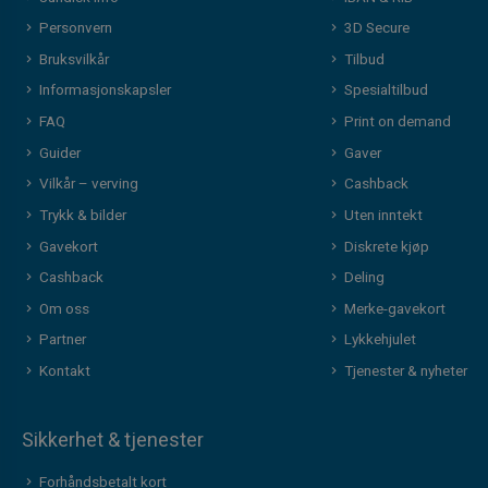
Personvern
3D Secure
Bruksvilkår
Tilbud
Informasjonskapsler
Spesialtilbud
FAQ
Print on demand
Guider
Gaver
Vilkår – verving
Cashback
Trykk & bilder
Uten inntekt
Gavekort
Diskrete kjøp
Cashback
Deling
Om oss
Merke-gavekort
Partner
Lykkehjulet
Kontakt
Tjenester & nyheter
Sikkerhet & tjenester
Forhåndsbetalt kort