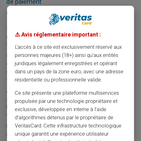
de paiement
Décalez vos prélèvements après la réception du
salaire.
Cette synchronisation évite les découverts
temporaires. La plupart des créanciers acceptent cette
⚠️ Avis réglementaire important :
modification.
Cette organisation sécurise votre
trésorerie mensuelle.
L'accès à ce site est exclusivement réservé aux
personnes majeures (18+) ainsi qu'aux entités
Groupez les paiements sur une même période.
Cette
juridiques légalement enregistrées et opérant
concentration facilite la surveillance et la provision. Elle
dans un pays de la zone euro, avec une adresse
évite les oublis et les surprises.
Cette méthode
simplifie la gestion budgétaire.
résidentielle ou professionnelle valide.
Anticipez les mois à 31 jours qui décalent les
Ce site présente une plateforme multiservices
échéances.
Ces variations perturbent parfois l'équilibre
propulsée par une technologie propriétaire et
habituel. Provisionnez légèrement plus ces mois-là.
exclusive, développée en interne à l’aide
Cette anticipation évite les accidents calendaires.
d’algorithmes détenus par le propriétaire de
VeritasCard. Cette infrastructure technologique
Profitez des délais de grâce pour différer certains
paiements.
Cette souplesse temporaire peut éviter un
unique garantit une expérience utilisateur