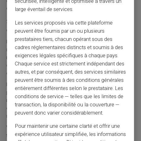
découvert. Elle donne le temps de trouver une solution.
sécurisée, intelligente et optimisée à travers un
Cette flexibilité offre des options supplémentaires.
large éventail de services.
Stratégie 7 : Développer des revenus
Les services proposés via cette plateforme
complémentaires
peuvent être fournis par un ou plusieurs
prestataires tiers, chacun opérant sous des
Les revenus supplémentaires augmentent votre
cadres réglementaires distincts et soumis à des
marge de sécurité.
Ces ressources additionnelles
exigences légales spécifiques à chaque pays.
réduisent la tension budgétaire. Elles peuvent provenir
Chaque service est strictement indépendant des
de ventes, de services ou de placements.
Cette
autres, et par conséquent, des services similaires
diversification renforce votre stabilité financière.
peuvent être soumis à des conditions générales
Monétisez vos compétences par des prestations
entièrement différentes selon le prestataire. Les
ponctuelles.
Cette valorisation génère des rentrées
conditions de service — telles que les limites de
régulières ou occasionnelles. Elle utilise vos talents
transaction, la disponibilité ou la couverture —
existants.
Cette exploitation optimise vos
peuvent donc varier considérablement.
ressources personnelles.
Pour maintenir une certaine clarté et offrir une
Vendez les objets inutiles pour créer une réserve
expérience utilisateur simplifiée, les informations
financière.
Cette démarche libère de l'espace et génère