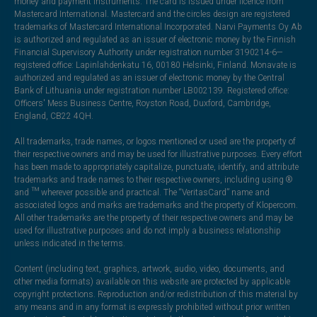
money and payment instruments. The card is issued under licence from
Mastercard International. Mastercard and the circles design are registered
trademarks of Mastercard International Incorporated. Narvi Payments Oy Ab
is authorized and regulated as an issuer of electronic money by the Finnish
Financial Supervisory Authority under registration number 3190214-6—
registered office: Lapinlahdenkatu 16, 00180 Helsinki, Finland. Monavate is
authorized and regulated as an issuer of electronic money by the Central
Bank of Lithuania under registration number LB002139. Registered office:
Officers' Mess Business Centre, Royston Road, Duxford, Cambridge,
England, CB22 4QH.
All trademarks, trade names, or logos mentioned or used are the property of
their respective owners and may be used for illustrative purposes. Every effort
has been made to appropriately capitalize, punctuate, identify, and attribute
trademarks and trade names to their respective owners, including using ®
and ™ wherever possible and practical. The “VeritasCard” name and
associated logos and marks are trademarks and the property of Klopercom.
All other trademarks are the property of their respective owners and may be
used for illustrative purposes and do not imply a business relationship
unless indicated in the terms.
Content (including text, graphics, artwork, audio, video, documents, and
other media formats) available on this website are protected by applicable
copyright protections. Reproduction and/or redistribution of this material by
any means and in any format is expressly prohibited without prior written