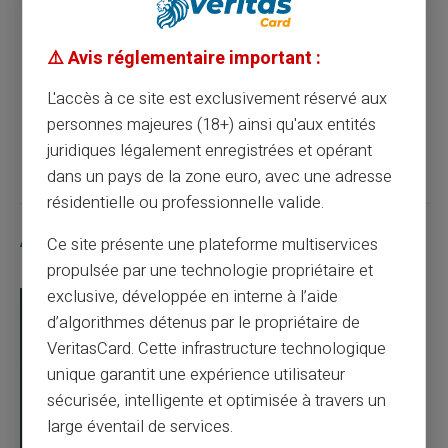
Gérez les dépenses de vos enfants avec
⚠️ Avis réglementaire important :
une carte prépayée sécurisée
L'accès à ce site est exclusivement réservé aux
personnes majeures (18+) ainsi qu'aux entités
Article suivant
juridiques légalement enregistrées et opérant
dans un pays de la zone euro, avec une adresse
résidentielle ou professionnelle valide.
Articles similaires
Ce site présente une plateforme multiservices
propulsée par une technologie propriétaire et
exclusive, développée en interne à l’aide
d’algorithmes détenus par le propriétaire de
VeritasCard. Cette infrastructure technologique
unique garantit une expérience utilisateur
sécurisée, intelligente et optimisée à travers un
large éventail de services.