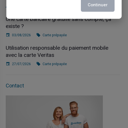
Continuer
Articles récents
Une carte bancaire gratuite sans compte, ça
existe ?
03/08/2026
Carte prépayée
Utilisation responsable du paiement mobile
avec la carte Veritas
27/07/2026
Carte prépayée
Contact