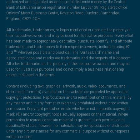
authorized and regulated as an issuer of electronic money by the Central
Bank of Lithuania under registration number LB002139. Registered office:
Officers' Mess Business Centre, Royston Road, Duxford, Cambridge,
England, CB22 4QH.
All trademarks, trade names, or logos mentioned or used are the property of
their respective owners and may be used for illustrative purposes. Every effort
has been made to appropriately capitalize, punctuate, identify, and attribute
trademarks and trade names to their respective owners, including using ®
and ™ wherever possible and practical. The “VeritasCard” name and
associated logos and marks are trademarks and the property of Klopercom.
All other trademarks are the property of their respective owners and may be
used for illustrative purposes and do not imply a business relationship
unless indicated in the terms.
Content (including text, graphics, artwork, audio, video, documents, and
other media formats) available on this website are protected by applicable
copyright protections. Reproduction and/or redistribution of this material by
any means and in any format is expressly prohibited without prior written
permission. Copyright protection exists whether or not a specific copyright
mark (©) and/or copyright notice actually appears on the material. Where
permission to reproduce certain material is granted, such permission is
specifically stated; however, no materials may be reproduced or distributed
under any circumstances for any commercial purpose without our express
written consent.