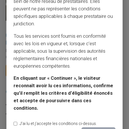
sein de notre réseau de prestataires. Elles
peuvent ne pas représenter les conditions
spécifiques applicables à chaque prestataire ou
juridiction.
27/07/2026
Veritas
Carte prépayée
Utilisation responsable du paiement mobile avec
Tous les services sont fournis en conformité
la carte Veritas
avec les lois en vigueur et, lorsque c’est
applicable, sous la supervision des autorités
Le paiement mobile s'est imposé dans les habitudes quotidiennes,
mais il appelle des réflexes pour é...
réglementaires financières nationales et
européennes compétentes.
Lire la suite
En cliquant sur « Continuer », le visiteur
reconnaît avoir lu ces informations, confirme
Catégories
qu’il remplit les critères d’éligibilité énoncés
et accepte de poursuivre dans ces
Carte prépayée
conditions.
Escroquerie
J’ai lu et j’accepte les conditions ci-dessus.