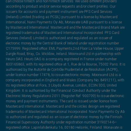
can choose fintech and non-fintech services. We used different providers
according to product and/or service requests and/or client profiles. Our
issuers for accounts and payment instrument are PFS Card Services
(Ireland) Limited (trading as PCSIL) pursuant to a license by Mastercard
International, Narvi Payments Oy Ab, Monavate UAB pursuant to a license
by Mastercard International. Mastercard and the Mastercard Brand Mark are
registered trademarks of Mastercard International Incorporated. PFS Card
Services (Ireland) Limited is authorized and regulated as an issuer of
electronic money by the Central Bank of Ireland under registration number
C175999. Registered office: EML Payments,2nd Floor La Vallee House, Upper
Dargle Road, Bray, Co. Wicklow, Ireland. Moorwand Ltd in partnership with
Heuro SAS. Heuro SAS is a company registered in France under number
833165863, with its registered office at 1, Rue de la Bourse, 75002 Paris. It is
authorised by the Autorité de Contrôle Prudentiel et de Résolution (ACPR),
under licence number 17478, to issue electronic money. Moorwand Ltd is a
company incorporated in England and Wales (Company No. 8491211), with
its registered office at Fora, 3 Lloyds Avenue, London, EC3N 3DS, United
Kingdom. It is authorised by the Financial Conduct Authority under the
Electronic Money Regulations 2011 (Register Ref: 900709) to issue electronic
money and payment instruments. The card is issued under licence from
Mastercard International. Mastercard and the circles design are registered
trademarks of Mastercard International Incorporated. Narvi Payments Oy Ab
is authorized and regulated as an issuer of electronic money by the Finnish
Financial Supervisory Authority under registration number 3190214-6—
registered office: Lapinlahdenkatu 16, 00180 Helsinki, Finland. Monavate is