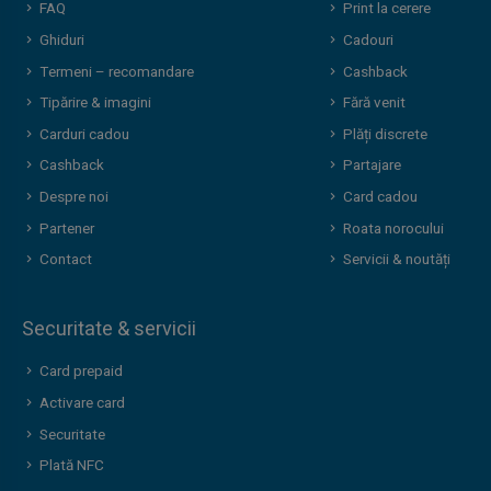
FAQ
Print la cerere
Ghiduri
Cadouri
Termeni – recomandare
Cashback
Tipărire & imagini
Fără venit
Carduri cadou
Plăți discrete
Cashback
Partajare
Despre noi
Card cadou
Partener
Roata norocului
Contact
Servicii & noutăți
Securitate & servicii
Card prepaid
Activare card
Securitate
Plată NFC