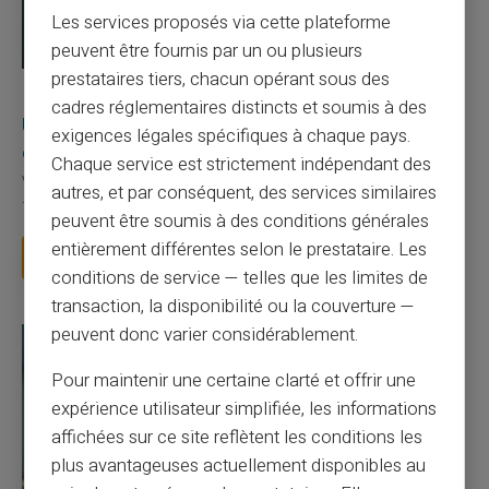
Les services proposés via cette plateforme
peuvent être fournis par un ou plusieurs
prestataires tiers, chacun opérant sous des
03/08/2026
Veritas
Carte prépayée
cadres réglementaires distincts et soumis à des
Une carte bancaire gratuite sans compte, ça
exigences légales spécifiques à chaque pays.
existe ?
Chaque service est strictement indépendant des
Vous avez tapé cette recherche parce que votre banque vous
autres, et par conséquent, des services similaires
facture 50 € par an pour une carte que vo...
peuvent être soumis à des conditions générales
entièrement différentes selon le prestataire. Les
Lire la suite
conditions de service — telles que les limites de
transaction, la disponibilité ou la couverture —
peuvent donc varier considérablement.
Pour maintenir une certaine clarté et offrir une
expérience utilisateur simplifiée, les informations
affichées sur ce site reflètent les conditions les
plus avantageuses actuellement disponibles au