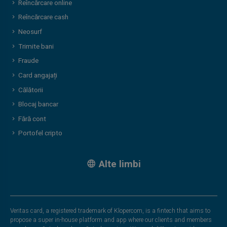
Reîncărcare online
Reîncărcare cash
Neosurf
Trimite bani
Fraude
Card angajați
Călătorii
Blocaj bancar
Fără cont
Portofel cripto
Alte limbi
Veritas card, a registered trademark of Klopercom, is a fintech that aims to
propose a super in-house platform and app where our clients and members