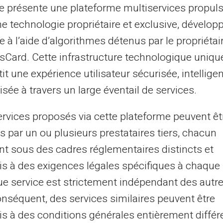
Funcionários, profis
te présente une plateforme multiservices propul
ne technologie propriétaire et exclusive, dévelop
Desempregados, Tur
e à l’aide d’algorithmes détenus par le propriétai
Jovens trabalhadore
asCard. Cette infrastructure technologique uniqu
Empresas, PMEs, sta
it une expérience utilisateur sécurisée, intelligen
independentes...
sée à travers un large éventail de services.
Com ou sem conta b
ervices proposés via cette plateforme peuvent êt
s par un ou plusieurs prestataires tiers, chacun
nt sous des cadres réglementaires distincts et
Saiba mais
s à des exigences légales spécifiques à chaque 
e service est strictement indépendant des autre
onséquent, des services similaires peuvent être
s à des conditions générales entièrement différ