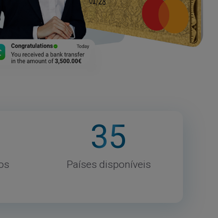
35
os
Países disponíveis