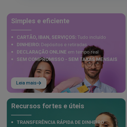
Simples e eficiente
CARTÃO, IBAN, SERVIÇOS:
Tudo incluído
DINHEIRO:
Depósitos e retiradas
DECLARAÇÃO ONLINE
em tempo real
SEM COMPROMISSO - SEM TAXAS MENSAIS
Leia mais
Recursos fortes e úteis
TRANSFERÊNCIA RÁPIDA DE DINHEIRO