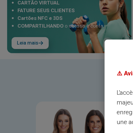
CARTÃO VIRTUAL
FATURE SEUS CLIENTES
Cartões NFC e 3DS
COMPARTILHANDO
o acesso à conta
Leia mais
⚠️ Avi
L'acc
majeu
enreg
une ad