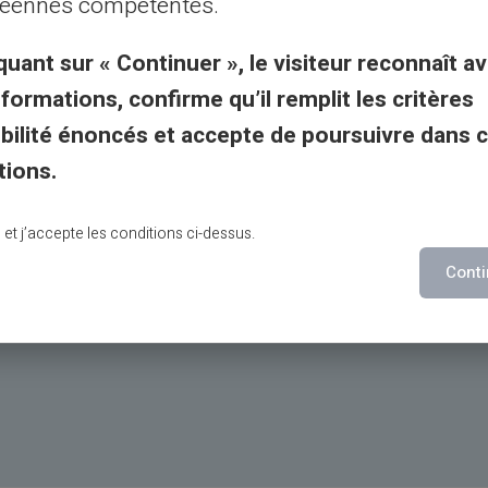
éennes compétentes.
nicos
quant sur « Continuer », le visiteur reconnaît av
nformations, confirme qu’il remplit les critères
o ou neobank
gibilité énoncés et accepte de poursuivre dans 
a e saída
tions.
pida e fácil
lu et j’accepte les conditions ci-dessus.
Conti