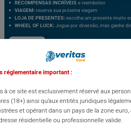
RECOMPENSAS INCRÍVEIS
e reembolso
VIAGEM:
reserve sua próxima viagem
LOJA DE PRESENTES:
escolha um presente muito e
WHEEL OF LUCK:
Jogue por diversão, mas ganhe di
Leia mais
s réglementaire important :
ès à ce site est exclusivement réservé aux perso
res (18+) ainsi qu'aux entités juridiques légalem
pessoas físi
istrées et opérant dans un pays de la zone euro,
resse résidentielle ou professionnelle valide.