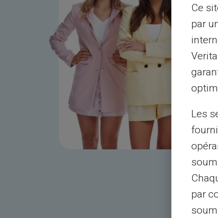
Ce si
par u
intern
Verit
garant
optimi
Les s
fourni
opéra
soumi
Chaqu
par c
soumi