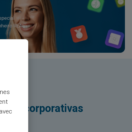
special
nheiro REAL
nnes
ent
cas e corporativas
 avec