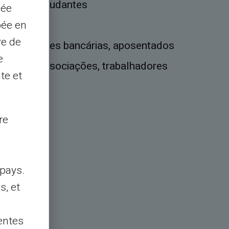
sionais, estudantes
sée
pée en
istas
re de
s, proibições bancárias, aposentados
e
rt-ups, associações, trabalhadores
te et
ancária
re
pays.
s, et
entes