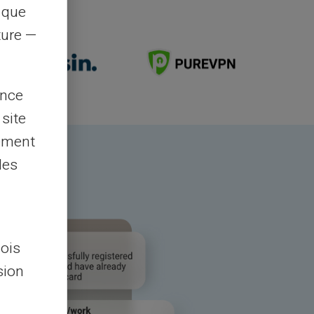
s que
rture —
ence
 site
lement
les
lois
sion