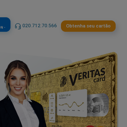
020.712.70.566
Obtenha seu cartão
N -