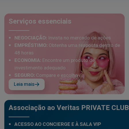
Serviços essenciais
NEGOCIAÇÃO:
Invista no mercado de ações
EMPRÉSTIMO:
Obtenha uma resposta dentro de
48 horas
ECONOMIA:
Encontre um produto de
investimento adequado
SEGURO:
Compare e escolha
Leia mais
Associação ao Veritas PRIVATE CLUB
ACESSO AO CONCIERGE E À SALA VIP