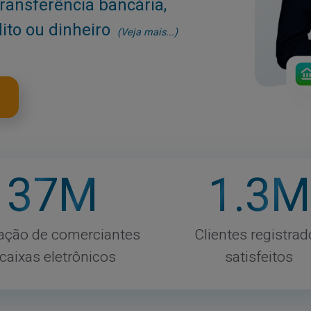
transferência bancária,
dito ou dinheiro
(Veja mais...)
37
M
1
.3M
ação de comerciantes
Clientes registrad
 caixas eletrônicos
satisfeitos