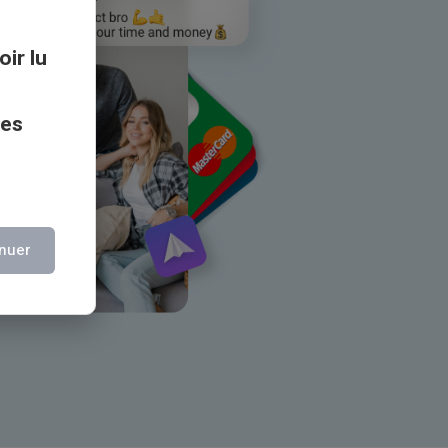
oir lu
ces
nuer