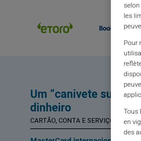
selon 
les li
peuve
Pour m
utilis
reflè
dispon
peuve
Um “canivete suíço” p
applic
dinheiro
Tous 
CARTÃO, CONTA E SERVIÇOS
en vig
des a
MasterCard internacional