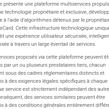
te présente une plateforme multiservices propul
e freelance, vous pouvez utiliser des
ne technologie propriétaire et exclusive, dévelop
 pour alimenter directement votre
carte.
e à l’aide d’algorithmes détenus par le propriétai
 toute simplicité.
asCard. Cette infrastructure technologique uniqu
it une expérience utilisateur sécurisée, intelligen
courses et gestion budgétaire
sée à travers un large éventail de services.
r votre budget plus efficacement. Elle vous
ervices proposés via cette plateforme peuvent êt
enses. Après une simple
recharge
, utilisez
s par un ou plusieurs prestataires tiers, chacun
idiens.
nt sous des cadres réglementaires distincts et
s à des exigences légales spécifiques à chaque 
eux qui veulent éviter les endettements ou
e service est strictement indépendant des autre
tes de crédit traditionnelles.
onséquent, des services similaires peuvent être
s à des conditions générales entièrement différ
 carte prépayée Veritas