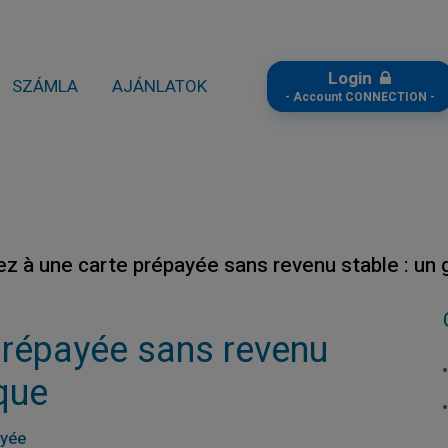
Login
SZÁMLA
AJÁNLATOK
- Account CONNECTION -
z à une carte prépayée sans revenu stable : un 
prépayée sans revenu
ique
ayée