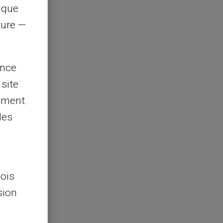
s que
rture —
ence
 site
lement
les
lois
sion