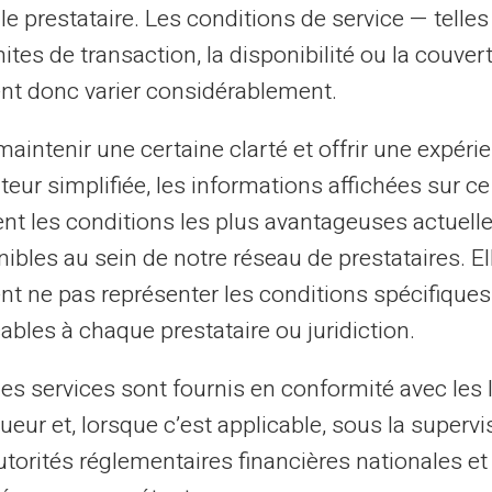
le prestataire. Les conditions de service — telle
mites de transaction, la disponibilité ou la couve
ion polyvalente, la Carte Veritas offre
nt donc varier considérablement.
er étant la capacité à effectuer des
irez envoyer de l'argent à la famille à
aintenir une certaine clarté et offrir une expéri
n dehors du pays, tout est faisable
ateur simplifiée, les informations affichées sur ce
tent les conditions les plus avantageuses actuel
ibles au sein de notre réseau de prestataires. El
ats. La Carte Veritas est protégée contre le
nt ne pas représenter les conditions spécifiques
écurisés de Mastercard. Vos fonds sont en
ables à chaque prestataire ou juridiction.
les services sont fournis en conformité avec les 
les cartes prépayées sans
ueur et, lorsque c’est applicable, sous la supervi
utorités réglementaires financières nationales et