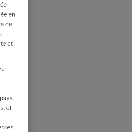
sée
pée en
re de
e
te et
re
pays.
s, et
entes