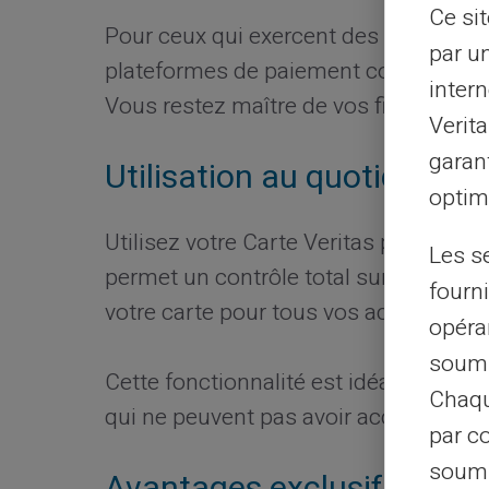
Ce si
Pour ceux qui exercent des activités d
par u
plateformes de paiement compatibles
intern
Vous restez maître de vos finances, en
Verit
garant
Utilisation au quotidien : 
optimi
Utilisez votre Carte Veritas pour gére
Les s
permet un contrôle total sur vos dép
fourni
votre carte pour tous vos achats quot
opéra
soumi
Cette fonctionnalité est idéale pour c
Chaqu
qui ne peuvent pas avoir accès aux car
par c
soumi
Avantages exclusifs de la