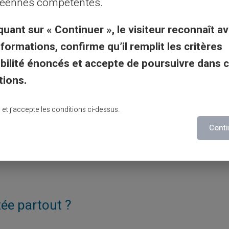
éennes compétentes.
 je n'ai pas de compte bancaire ?
quant sur « Continuer », le visiteur reconnaît av
nformations, confirme qu’il remplit les critères
ponibles dans divers commerces, ou optez
gibilité énoncés et accepte de poursuivre dans 
ur de carte.
tions.
lu et j’accepte les conditions ci-dessus.
u de dépense ?
Conti
r vos opérations. Elles varient selon les
tée partout ?