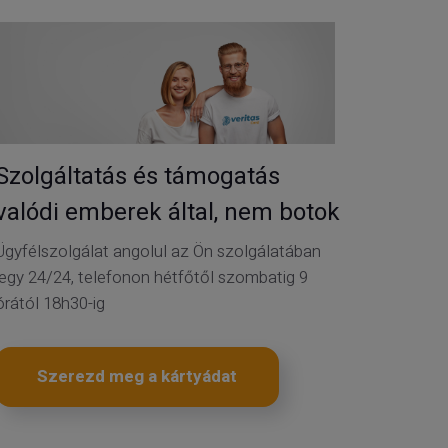
Szolgáltatás és támogatás
valódi emberek által, nem botok
Ügyfélszolgálat angolul az Ön szolgálatában
jegy 24/24, telefonon hétfőtől szombatig 9
órától 18h30-ig
Szerezd meg a kártyádat