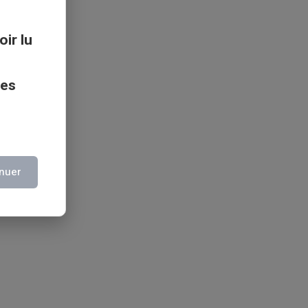
oir lu
ces
nuer