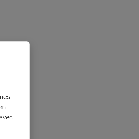
nnes
ent
 avec