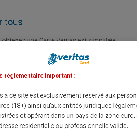
r tous
, obtenez une Carte Veritas est simplifiée.
andé. Il suffit de fournir une preuve
s réglementaire important :
te sans revenu fixe ?
ès à ce site est exclusivement réservé aux perso
r le
rechargement
de votre carte. Vous
res (18+) ainsi qu'aux entités juridiques légalem
 autre
compte bancaire
, déposer des
istrées et opérant dans un pays de la zone euro,
 recevoir des transferts d'amis ou de
resse résidentielle ou professionnelle valide.