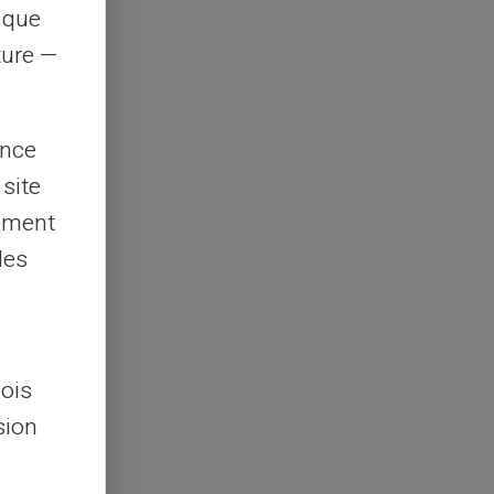
s que
rture —
ence
 site
lement
les
lois
sion