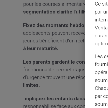
Ce si
pour les courses alimentaires. Dédiez 
par u
segmentation clarifie l'utilisation de 
intern
Fixez des montants hebdomadaires o
Verit
adolescents peuvent recevoir leur ar
garant
jeunes bénéficient d'un rechargemen
optimi
à leur maturité.
Les s
Les parents gardent le contrôle des
fourni
fonctionnalité permet d'ajuster les b
opéra
d'urgence trouvent une réponse rapid
soumi
limites.
Chaqu
par c
Impliquez les enfants dans la définit
soumi
responsabilise face aux contraintes f