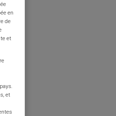
sée
pée en
re de
e
te et
re
pays.
s, et
entes