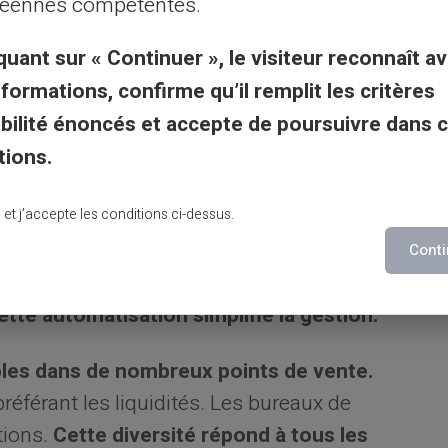
éennes compétentes.
drée développe leur autonomie.
quant sur « Continuer », le visiteur reconnaît av
de cette organisation budgétaire.
Chaque
nformations, confirme qu’il remplit les critères
nnel. Les dépenses communes utilisent
gibilité énoncés et accepte de poursuivre dans 
ite les conflits financiers.
tions.
 et de suivi
lu et j’accepte les conditions ci-dessus.
 des rechargements réguliers.
Cette
Conti
ent des cartes.
Les parents programment
ette automatisation simplifie la gestion.
bles dans de nombreux points de vente.
préférant les liquidités. Les bureaux de
tions.
Cette diversité répond à tous les