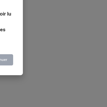
oir lu
ces
nuer