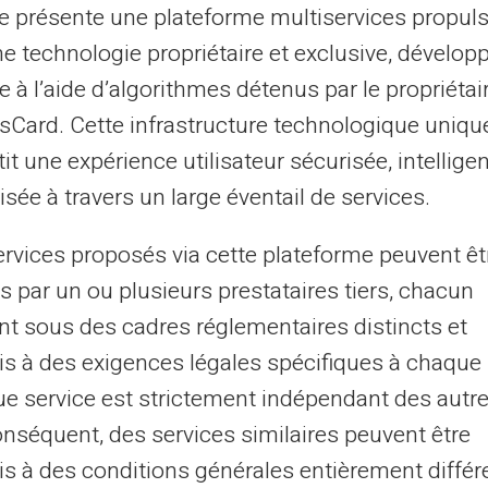
te présente une plateforme multiservices propul
une autre aux frais de transport.
Cette
ne technologie propriétaire et exclusive, dévelop
l'argent.
e à l’aide d’algorithmes détenus par le propriétai
u mensuels selon les besoins.
Les
asCard. Cette infrastructure technologique uniqu
gent de poche mensuel. Les enfants plus
it une expérience utilisateur sécurisée, intelligen
t hebdomadaire.
Cette fréquence s'adapte
sée à travers un large éventail de services.
ervices proposés via cette plateforme peuvent êt
 rechargements à distance.
Cette
s par un ou plusieurs prestataires tiers, chacun
udgets instantanément. Les situations
nt sous des cadres réglementaires distincts et
e.
La flexibilité reste totale malgré les
s à des exigences légales spécifiques à chaque 
e service est strictement indépendant des autre
onséquent, des services similaires peuvent être
ion des budgets.
Cette participation les
s à des conditions générales entièrement différ
inancières. Ils comprennent mieux la valeur