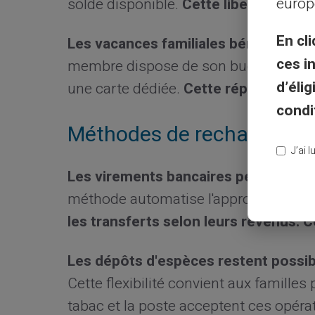
europ
solde disponible.
Cette liberté enca
En cli
Les vacances familiales bénéficient 
ces i
membre dispose de son budget perso
d’éli
une carte dédiée.
Cette répartition év
condi
Méthodes de rechargement
J’ai 
Les virements bancaires permettent
méthode automatise l'approvisionnem
les transferts selon leurs revenus. C
Les dépôts d'espèces restent possi
Cette flexibilité convient aux familles 
tabac et la poste acceptent ces opéra