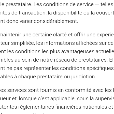
le prestataire. Les conditions de service — telle
r caractère.
mites de transaction, la disponibilité ou la couve
nt donc varier considérablement.
amille
aintenir une certaine clarté et offrir une expéri
atif avec cette méthode.
L'enfant apprend à
ateur simplifiée, les informations affichées sur ce
conomies. Il développe sa capacité de choix
tent les conditions les plus avantageuses actuel
ée
accompagne cet apprentissage.
ibles au sein de notre réseau de prestataires. El
nt ne pas représenter les conditions spécifiques
stress pour les parents.
Vous chargez le
ables à chaque prestataire ou juridiction.
art. L'enfant ne peut dépenser plus que
e la famille.
les services sont fournis en conformité avec les 
ueur et, lorsque c’est applicable, sous la supervi
isés pour les adolescents.
Ils accèdent
utorités réglementaires financières nationales et
ique. Leurs dépenses restent limitées au