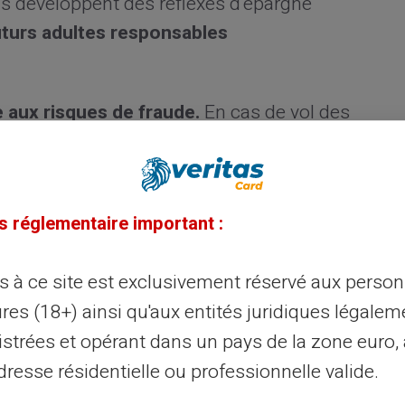
Ils développent des réflexes d'épargne
turs adultes responsables
 aux risques de fraude.
En cas de vol des
nt chargé reste vulnérable.
Vos comptes
 protection limite les dégâts potentiels.
 le suivi budgétaire.
Chaque transaction
s réglementaire important :
tion. Les parents visualisent les achats en
es ajustements rapides.
ès à ce site est exclusivement réservé aux perso
res (18+) ainsi qu'aux entités juridiques légalem
budgétaire familiale
istrées et opérant dans un pays de la zone euro,
resse résidentielle ou professionnelle valide.
chaque poste de dépense.
Créez une carte