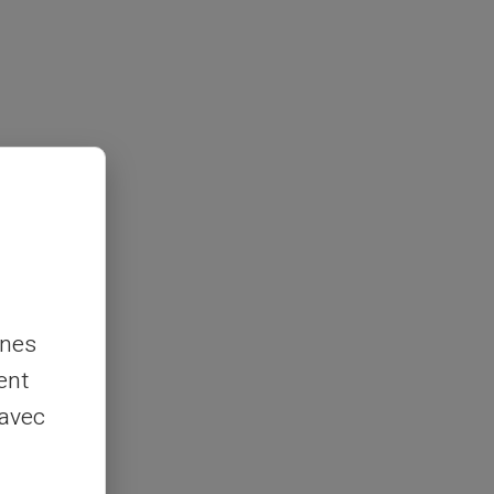
nnes
ent
 avec