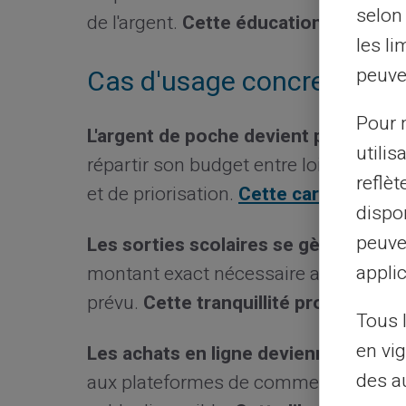
selon 
de l'argent.
Cette éducation forge leu
les li
peuve
Cas d'usage concrets en f
Pour m
L'argent de poche devient plus éduc
utilis
répartir son budget entre loisirs et é
reflè
et de priorisation.
Cette carte prépay
dispon
peuve
Les sorties scolaires se gèrent sans 
applic
montant exact nécessaire avant le dép
prévu.
Cette tranquillité profite à tout
Tous 
en vig
Les achats en ligne deviennent sécur
des a
aux plateformes de commerce électron