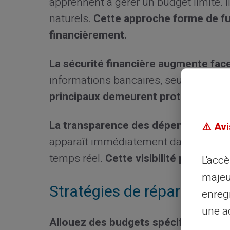
apprennent à gérer un budget limité. 
naturels.
Cette approche forme de fu
financièrement.
La sécurité financière augmente face
informations bancaires, seul le monta
principaux demeurent protégés. Cette
La transparence des dépenses facilite
⚠️ Avi
apparaît immédiatement dans l'applica
temps réel.
Cette visibilité permet d
L'acc
majeu
Stratégies de répartition 
enreg
une ad
Allouez des budgets spécifiques à 