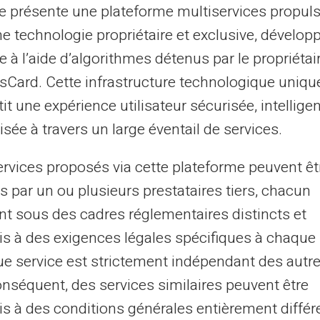
te présente une plateforme multiservices propul
ne technologie propriétaire et exclusive, dévelop
e à l’aide d’algorithmes détenus par le propriétai
lem med et Veritas
asCard. Cette infrastructure technologique uniqu
l lufthavnslounger
it une expérience utilisateur sécurisée, intelligen
sée à travers un large éventail de services.
lem med et Veritas
ervices proposés via cette plateforme peuvent êt
styret med de nyeste
s par un ou plusieurs prestataires tiers, chacun
 betaling (NFC).
nt sous des cadres réglementaires distincts et
lem med et Veritas
s à des exigences légales spécifiques à chaque 
rnavn er præget på et
e service est strictement indépendant des autre
onséquent, des services similaires peuvent être
s à des conditions générales entièrement différ