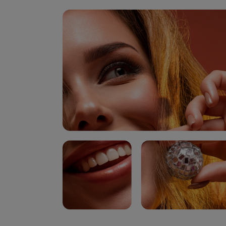
Din sponsor angiver din e-mail i sit kund
modtager derefter en unik invitation e-mail
timer. Bare klik og udfyld ordreformularen