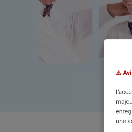
⚠️ Avi
L'acc
majeu
enreg
une ad