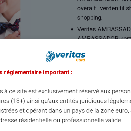
overalt i verden til
shopping.
Veritas AMBASSADO
AMBASSADOR-kort får
s réglementaire important :
Tilmeld dig nu
ès à ce site est exclusivement réservé aux perso
res (18+) ainsi qu'aux entités juridiques légalem
istrées et opérant dans un pays de la zone euro,
resse résidentielle ou professionnelle valide.