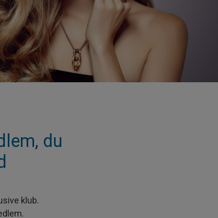
lem, du
d
sive klub.
edlem.