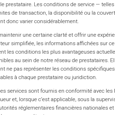
le prestataire. Les conditions de service — telle
mites de transaction, la disponibilité ou la couve
nt donc varier considérablement.
aintenir une certaine clarté et offrir une expéri
ateur simplifiée, les informations affichées sur ce
tent les conditions les plus avantageuses actuel
ibles au sein de notre réseau de prestataires. El
nt ne pas représenter les conditions spécifiques
MBASSADOR er en privat kl
ables à chaque prestataire ou juridiction.
les services sont fournis en conformité avec les 
Veritas AMBASSADOR klubbens
ueur et, lorsque c’est applicable, sous la supervi
medlem med et Veritas
utorités réglementaires financières nationales et
n
AMBASSADOR-kort er