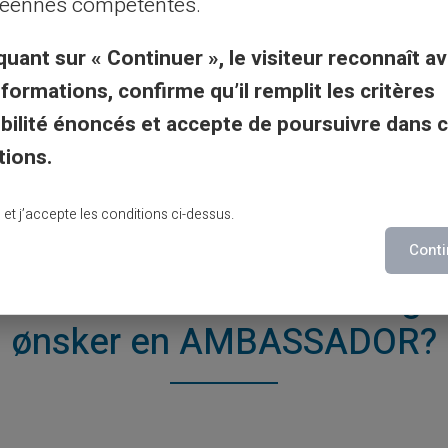
éennes compétentes.
ændringsomkostningerne 0,99%.
quant sur « Continuer », le visiteur reconnaît av
nformations, confirme qu’il remplit les critères
gibilité énoncés et accepte de poursuivre dans 
tions.
lu et j’accepte les conditions ci-dessus.
Conti
Ikke en Veritas kunde og
ønsker en AMBASSADOR?