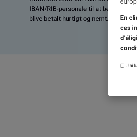
europ
 og
privat klub forbeholdt 5-stjernede
En cli
kunder.
ces i
d’éli
condi
J’ai 