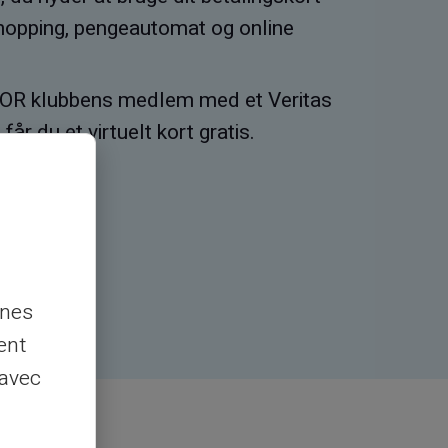
 shopping, pengeautomat og online
R klubbens medlem med et Veritas
 du et virtuelt kort gratis.
nnes
ent
 avec