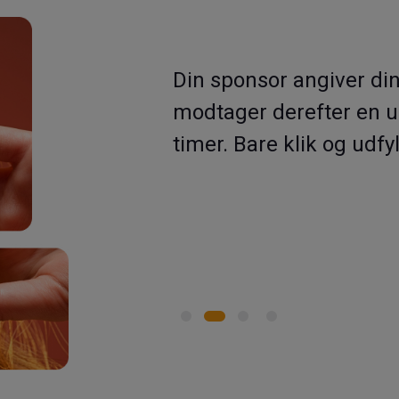
eområde, du
Opmærksomhed, ved sid
 gyldig i 72
medlemskontingent for
.
AMBASSADOR-klubben 
179,00 euro om året. Det
der bruger Veritas på 
betalingskort.