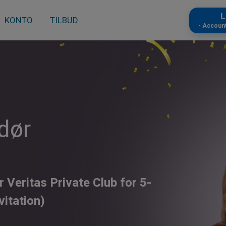
L
KONTO
TILBUD
- Accoun
dør
r Veritas Private Club for 5-
itation)