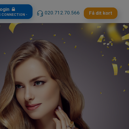
ogin
020.712.70.566
Få dit kort
t CONNECTION -