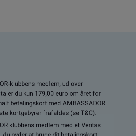
R-klubbens medlem, ud over
aler du kun 179,00 euro om året for
tionalt betalingskort med AMBASSADOR
ste kortgebyrer frafaldes (se
T&C).
R klubbens medlem med et Veritas
u nyder at bruge dit betalingskort