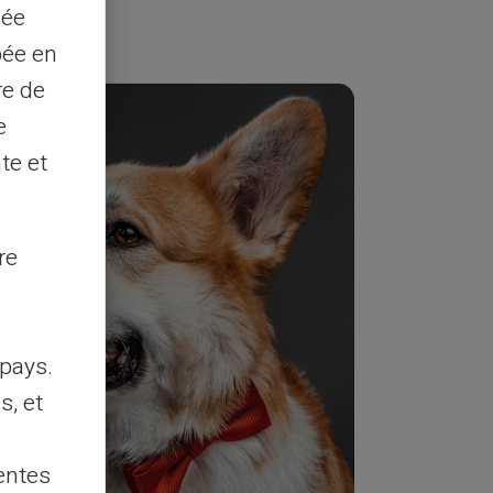
sée
pée en
re de
e
te et
re
pays.
s, et
entes