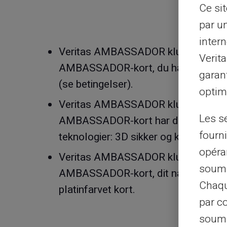
Ce si
par u
intern
Veritas AMBASSADOR klubbens med
Verit
AMBASSADOR-kort, du har adgang ti
garant
(se
betingelser).
optimi
Veritas AMBASSADOR klubbens med
Les s
AMBASSADOR-kort har du et kort ud
fourni
teknologier: 3D sikker og kontaktløs
opéra
Veritas AMBASSADOR klubbens med
soumi
AMBASSADOR-kort, dit navn og efte
Chaqu
platinfarvet kort.
par c
soumi