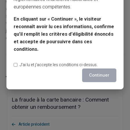
Oui, les porte-monnaie électroniques sont généralement
européennes compétentes.
considérés comme sûrs. Ils ajoutent une protection
supplémentaire en agissant comme intermédiaire entre
En cliquant sur « Continuer », le visiteur
vous et le marchand. Les données sensibles ne sont
reconnaît avoir lu ces informations, confirme
jamais partagées directement, réduisant ainsi le risque
qu’il remplit les critères d’éligibilité énoncés
de dérèglement financier et d'usurpation d'identité.
et accepte de poursuivre dans ces
conditions.
Partager cet article
J’ai lu et j’accepte les conditions ci-dessus.
Continuer
La fraude à la carte bancaire : Comment
obtenir un remboursement ?
Article précédent