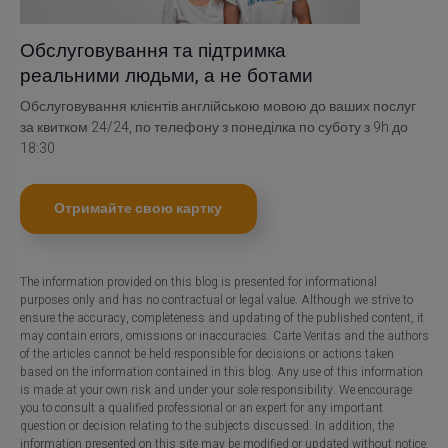
Обслуговування та підтримка
реальними людьми, а не ботами
Обслуговування клієнтів англійською мовою до ваших послуг
за квитком 24/24, по телефону з понеділка по суботу з 9h до
18:30
Отримайте свою картку
The information provided on this blog is presented for informational
purposes only and has no contractual or legal value. Although we strive to
ensure the accuracy, completeness and updating of the published content, it
may contain errors, omissions or inaccuracies. Carte Veritas and the authors
of the articles cannot be held responsible for decisions or actions taken
based on the information contained in this blog. Any use of this information
is made at your own risk and under your sole responsibility. We encourage
you to consult a qualified professional or an expert for any important
question or decision relating to the subjects discussed. In addition, the
information presented on this site may be modified or updated without notice.