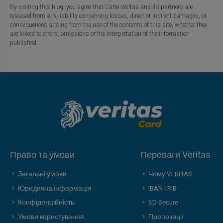
By visiting this blog, you agree that Carte Veritas and its partners are
released from any liability concerning losses, direct or indirect damages, or
consequences arising from the use of the contents of this site, whether they
are linked to errors, omissions or the interpretation of the information
published.
Право та умови
Переваги Veritas
Загальні умови
Чому VERITAS
Юридична інформація
IBAN і RIB
Конфіденційність
3D Secure
Умови користування
Пропозиції