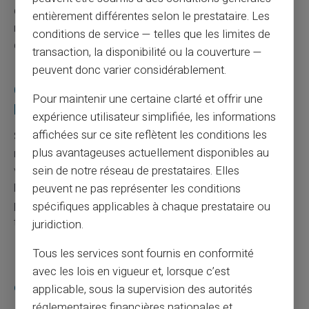
décryptage peuvent lire ces informations une fois
entièrement différentes selon le prestataire. Les
reçues. Cela empêche toute interprétation non sollicitée
conditions de service — telles que les limites de
de vos informations durant leur transport numérique.
transaction, la disponibilité ou la couverture —
peuvent donc varier considérablement.
Que faire en cas de fraude sur ma carte
Pour maintenir une certaine clarté et offrir une
bancaire ?
expérience utilisateur simplifiée, les informations
affichées sur ce site reflètent les conditions les
Si vous suspectez une fraude, il est essentiel d'agir
plus avantageuses actuellement disponibles au
rapidement. Contactez immédiatement votre banque ou
votre fournisseur de carte pour signaler l'incident. Ils
sein de notre réseau de prestataires. Elles
bloqueront la carte et lanceront une enquête. Vous
peuvent ne pas représenter les conditions
pourriez être remboursé des montants perdus selon les
spécifiques applicables à chaque prestataire ou
termes de votre contrat bancaire.
juridiction.
Tous les services sont fournis en conformité
Peut-on se fier aux porte-monnaie
avec les lois en vigueur et, lorsque c’est
électroniques ?
applicable, sous la supervision des autorités
réglementaires financières nationales et