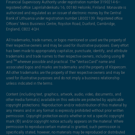
Financial Supervisory Authority under registration number 3190214-6—
registered office: Lapinlahdenkatu 16, 00180 Helsinki, Finland. Monavate is
authorized and regulated as an issuer of electronic money by the Central
Bank of Lithuania under registration number LB002139. Registered office:
Officers' Mess Business Centre, Royston Road, Duxford, Cambridge,
England, CB22 4QH.
All trademarks, trade names, or logos mentioned or used are the property of
their respective owners and may be used for illustrative purposes. Every effort
has been made to appropriately capitalize, punctuate, identify, and attribute
trademarks and trade names to their respective owners, including using ®
and ™ wherever possible and practical. The “VeritasCard” name and
associated logos and marks are trademarks and the property of Klopercom.
All other trademarks are the property of their respective owners and may be
used for illustrative purposes and do not imply a business relationship
unless indicated in the terms.
Content (including text, graphics, artwork, audio, video, documents, and
other media formats) available on this website are protected by applicable
copyright protections. Reproduction and/or redistribution of this material by
any means and in any format is expressly prohibited without prior written
permission. Copyright protection exists whether or not a specific copyright
mark (©) and/or copyright notice actually appears on the material. Where
permission to reproduce certain material is granted, such permission is
specifically stated; however, no materials may be reproduced or distributed