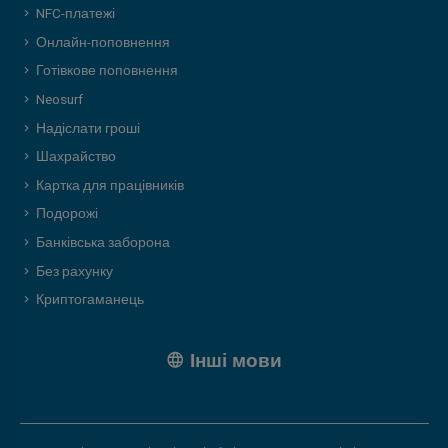
NFC-платежі
Онлайн-поповнення
Готівкове поповнення
Neosurf
Надіслати гроші
Шахрайство
Картка для працівників
Подорожі
Банківська заборона
Без рахунку
Криптогаманець
Інші мови