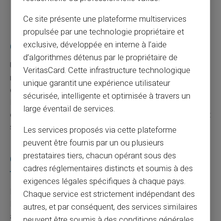
FAQs sur les paiements sécurisés en ligne
Ce site présente une plateforme multiservices
propulsée par une technologie propriétaire et
exclusive, développée en interne à l’aide
Qu'est-ce qu'un protocole de sécurisation ?
d’algorithmes détenus par le propriétaire de
Un protocole de sécurisation est un ensemble de règles
VeritasCard. Cette infrastructure technologique
régissant la façon dont les données sont protégées lors
unique garantit une expérience utilisateur
de leur transfert sur Internet. Un exemple courant est le
sécurisée, intelligente et optimisée à travers un
HTTPS, utilisé par les sites Web pour assurer que les
large éventail de services.
communications entre le navigateur et le serveur restent
secrètes.
Les services proposés via cette plateforme
peuvent être fournis par un ou plusieurs
prestataires tiers, chacun opérant sous des
Comment fonctionne le cryptage des
cadres réglementaires distincts et soumis à des
transactions ?
exigences légales spécifiques à chaque pays.
Le cryptage des transactions transforme les données
Chaque service est strictement indépendant des
lisibles en un format codé illisible par des tiers non
autres, et par conséquent, des services similaires
autorisés. Seules les parties disposant de la clé de
peuvent être soumis à des conditions générales