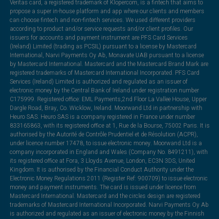
Veritas card, a registered trademark of Klopercom, is a fintech that aims to
propose a super in-house platform and app where our clients and members
can choose fintech and non-fintech services. We used different providers
according to product and/or service requests and/or client profiles. Our
issuers for accounts and payment instrument are PFS Card Services
(Ireland) Limited (trading as PCSIL) pursuant to a license by Mastercard
International, Narvi Payments Oy Ab, Monavate UAB pursuant to a license
by Mastercard International. Mastercard and the Mastercard Brand Mark are
registered trademarks of Mastercard International Incorporated. PFS Card
Services (Ireland) Limited is authorized and regulated as an issuer of
electronic money by the Central Bank of Ireland under registration number
C175999. Registered office: EML Payments,2nd Floor La Vallee House, Upper
Dargle Road, Bray, Co. Wicklow, Ireland. Moorwand Ltd in partnership with
Heuro SAS. Heuro SAS is a company registered in France under number
833165863, with its registered office at 1, Rue de la Bourse, 75002 Paris. It is
authorised by the Autorité de Contrôle Prudentiel et de Résolution (ACPR),
under licence number 17478, to issue electronic money. Moorwand Ltd is a
company incorporated in England and Wales (Company No. 8491211), with
its registered office at Fora, 3 Lloyds Avenue, London, EC3N 3DS, United
Kingdom. It is authorised by the Financial Conduct Authority under the
Electronic Money Regulations 2011 (Register Ref: 900709) to issue electronic
money and payment instruments. The card is issued under licence from
Mastercard International. Mastercard and the circles design are registered
trademarks of Mastercard International Incorporated. Narvi Payments Oy Ab
is authorized and regulated as an issuer of electronic money by the Finnish