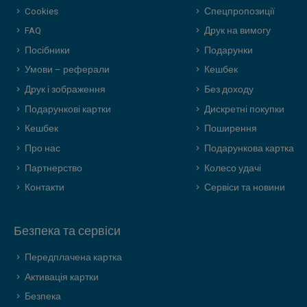
Cookies
Спецпропозиції
FAQ
Друк на вимогу
Посібники
Подарунки
Умови – реферали
Кешбек
Друк і зображення
Без доходу
Подарункові картки
Дискретні покупки
Кешбек
Поширення
Про нас
Подарункова картка
Партнерство
Колесо удачі
Контакти
Сервіси та новини
Безпека та сервіси
Передплачена картка
Активація картки
Безпека