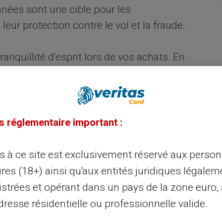
nées sont une cible pour les
eur protection contre le vol et la fraude.
nquillité d'esprit lors de vos achats. En
e tombent pas entre de mauvaises mains,
ent de profiter pleinement de vos
le. De nombreuses plateformes investissent
e renforcer la protection des
s réglementaire important :
ès à ce site est exclusivement réservé aux perso
res (18+) ainsi qu'aux entités juridiques légalem
sécurité des paiements
istrées et opérant dans un pays de la zone euro,
resse résidentielle ou professionnelle valide.
nt un niveau élevé de sécurité lors des
ransactions joue un rôle majeur. Les