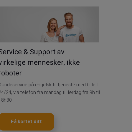
Service & Support av
virkelige mennesker, ikke
roboter
Kundeservice på engelsk til tjeneste med billett
24/24, via telefon fra mandag til lørdag fra 9h til
18h30
Få kortet ditt