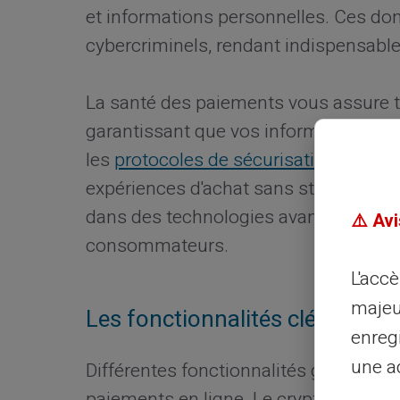
et informations personnelles. Ces don
cybercriminels, rendant indispensable l
La santé des paiements vous assure tra
garantissant que vos informations n
les
protocoles de sécurisation
permett
expériences d'achat sans stress inuti
dans des technologies avancées afin d
⚠️ Avi
consommateurs.
L'acc
majeu
Les fonctionnalités clés de la 
enreg
une ad
Différentes fonctionnalités garantisse
paiements en ligne. Le cryptage des t