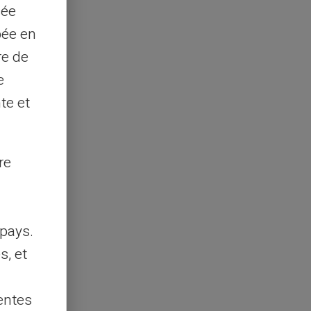
sée
pée en
re de
e
te et
re
pays.
s, et
entes