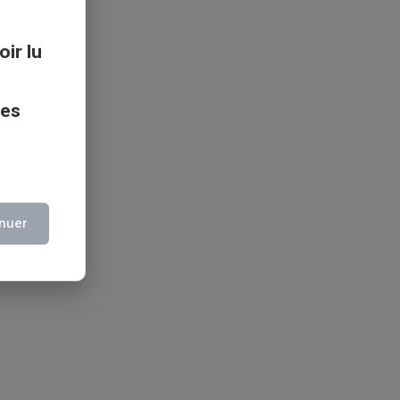
oir lu
ces
nuer