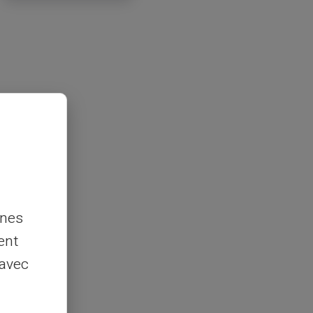
nnes
ent
 avec