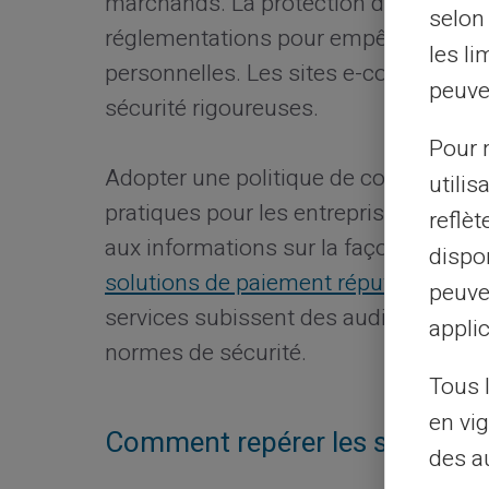
marchands. La protection des données
selon 
réglementations pour empêcher tout 
les li
personnelles. Les sites e-commerce 
peuve
sécurité rigoureuses.
Pour m
Adopter une politique de confidentiali
utilis
pratiques pour les entreprises en lig
reflè
aux informations sur la façon dont vo
dispon
solutions de paiement réputées
offre 
peuve
services subissent des audits régulier
applic
normes de sécurité.
Tous 
en vig
Comment repérer les sites sécu
des a