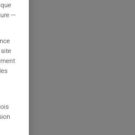
s que
rture —
ence
 site
lement
les
lois
sion