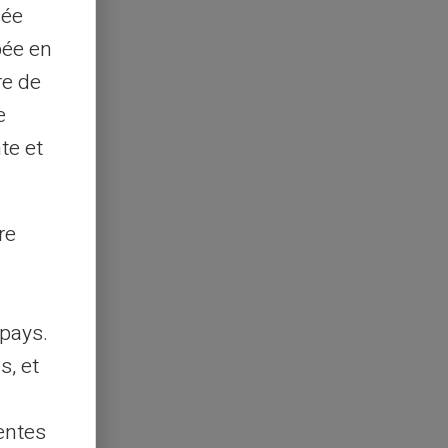
sée
pée en
re de
e
te et
re
pays.
s, et
entes