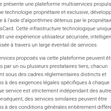
ouvert abusif
te présente une plateforme multiservices propul
ne technologie propriétaire et exclusive, dévelop
os non régularisé depuis plus de 60 jours,
e à l’aide d’algorithmes détenus par le propriétai
e compte. Le versement doit couvrir le
asCard. Cette infrastructure technologique uniqu
ulés.
it une expérience utilisateur sécurisée, intelligen
sée à travers un large éventail de services.
d'apurement
si vous ne pouvez pas tout
ervices proposés via cette plateforme peuvent êt
 acceptent souvent des remboursements
s par un ou plusieurs prestataires tiers, chacun
 la clôture du compte.
nt sous des cadres réglementaires distincts et
s à des exigences légales spécifiques à chaque 
tre plan respecté, la banque transmet
e service est strictement indépendant des autre
e défichage intervient sous
10 jours
onséquent, des services similaires peuvent être
s à des conditions générales entièrement différ