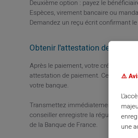
Deuxième option : payez le bénéficiai
Espèces, virement bancaire ou mandat
Demandez un reçu écrit confirmant le
Obtenir l'attestation de régular
Après le paiement, votre créancier doi
attestation de paiement. Ce document
⚠️ Avi
votre banque.
L'acc
Transmettez immédiatement cette pre
majeu
conseiller enregistre la régularisatio
enreg
de la Banque de France.
une ad