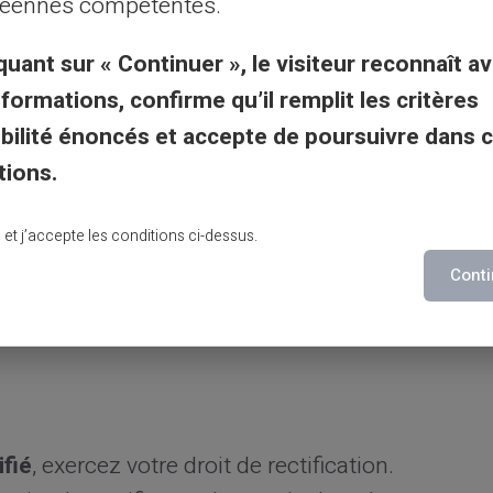
éennes compétentes.
ives essentielles
quant sur « Continuer », le visiteur reconnaît av
re banque a bien
transmis l'information
à la
nformations, confirme qu’il remplit les critères
mandé avec accusé de réception formalise
gibilité énoncés et accepte de poursuivre dans 
tions.
nque de France avec votre pièce d'identité
lu et j’accepte les conditions ci-dessus.
onseiller vérifie immédiatement votre
Conti
nt si votre dossier est complet.
ifié
, exercez votre droit de rectification.