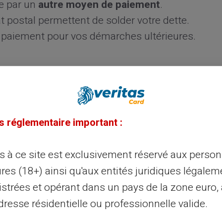
re par un
autre moyen de paiement
.
 postal permettent de solder votre dette.
 paiement pour vos démarches ultérieures.
isation
t vous remettre le
chèque original
ou une
 prouve votre régularisation auprès de
s réglementaire important :
ès à ce site est exclusivement réservé aux perso
uve à votre établissement bancaire. Votre
res (18+) ainsi qu'aux entités juridiques légalem
n et lance la procédure de défichage auprès
istrées et opérant dans un pays de la zone euro,
resse résidentielle ou professionnelle valide.