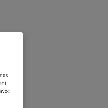
nnes
ent
 avec