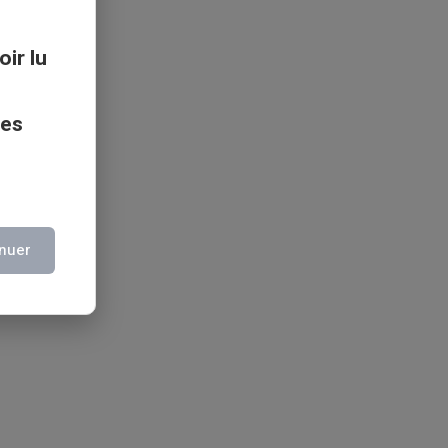
oir lu
ces
nuer