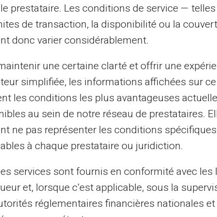
le prestataire. Les conditions de service — telle
édit
mites de transaction, la disponibilité ou la couve
nt donc varier considérablement.
s impayés
, remboursez l'intégralité de vos
 intérêts et les pénalités doivent être
aintenir une certaine clarté et offrir une expéri
ateur simplifiée, les informations affichées sur ce
tent les conditions les plus avantageuses actuel
e sortie du fichage. Un établissement
ibles au sein de notre réseau de prestataires. El
 en un seul prêt avec des mensualités
nt ne pas représenter les conditions spécifiques
ables à chaque prestataire ou juridiction.
 seulement être réalisée par la banque qui
les services sont fournis en conformité avec les 
ontactez directement l'établissement
ueur et, lorsque c’est applicable, sous la supervi
isation.
utorités réglementaires financières nationales et