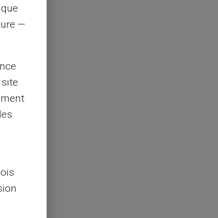
s que
rture —
ence
 site
lement
les
lois
sion