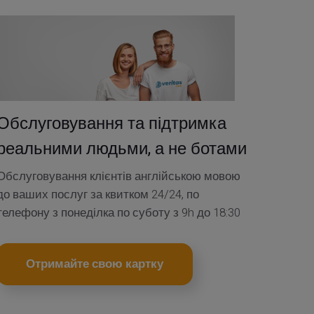
Обслуговування та підтримка
реальними людьми, а не ботами
Обслуговування клієнтів англійською мовою
до ваших послуг за квитком 24/24, по
телефону з понеділка по суботу з 9h до 18:30
Отримайте свою картку