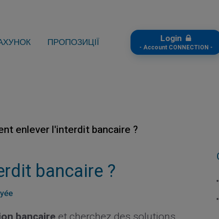
Login
АХУНОК
ПРОПОЗИЦІЇ
- Account CONNECTION -
t enlever l'interdit bancaire ?
rdit bancaire ?
ayée
tion bancaire
et cherchez des solutions