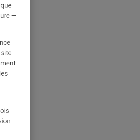
s que
rture —
ence
 site
lement
les
lois
sion