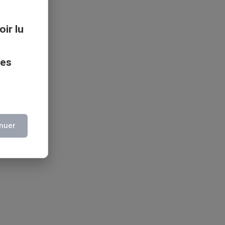
oir lu
ces
nuer