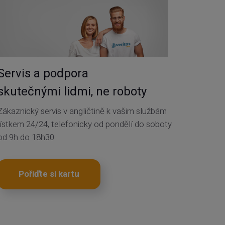
Servis a podpora
skutečnými lidmi, ne roboty
Zákaznický servis v angličtině k vašim službám
lístkem 24/24, telefonicky od pondělí do soboty
od 9h do 18h30
Pořiďte si kartu