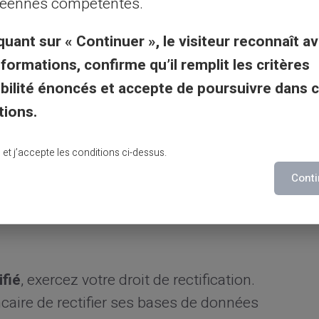
ives essentielles
éennes compétentes.
quant sur « Continuer », le visiteur reconnaît av
re banque a bien
transmis l'information
à la
nformations, confirme qu’il remplit les critères
mandé avec accusé de réception formalise
gibilité énoncés et accepte de poursuivre dans 
tions.
nque de France avec votre pièce d'identité
lu et j’accepte les conditions ci-dessus.
onseiller vérifie immédiatement votre
nt si votre dossier est complet.
Conti
ifié
, exercez votre droit de rectification.
aire de rectifier ses bases de données