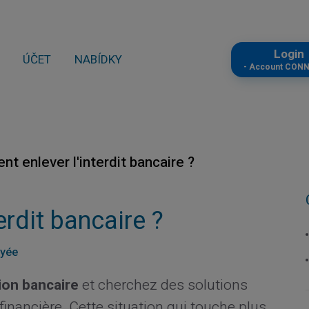
Logi
ÚČET
NABÍDKY
- Account CON
t enlever l'interdit bancaire ?
rdit bancaire ?
ayée
tion bancaire
et cherchez des solutions
financière. Cette situation qui touche plus