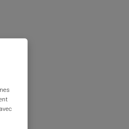
nnes
ent
 avec