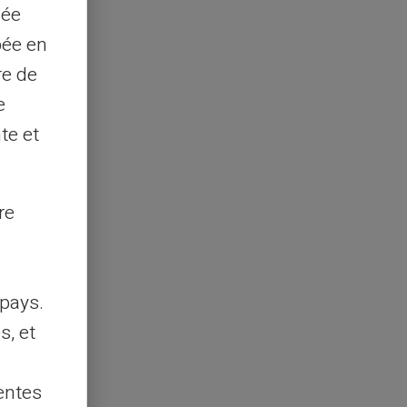
sée
pée en
re de
e
te et
re
pays.
s, et
entes