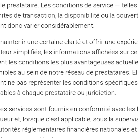
édit
le prestataire. Les conditions de service — telle
mites de transaction, la disponibilité ou la couve
s impayés
, remboursez l'intégralité de vos
nt donc varier considérablement.
 intérêts et les pénalités doivent être
aintenir une certaine clarté et offrir une expéri
ateur simplifiée, les informations affichées sur ce
e sortie du fichage. Un établissement
tent les conditions les plus avantageuses actuel
 en un seul prêt avec des mensualités
ibles au sein de notre réseau de prestataires. El
nt ne pas représenter les conditions spécifiques
ables à chaque prestataire ou juridiction.
 seulement être réalisée par la banque qui
ontactez directement l'établissement
les services sont fournis en conformité avec les 
isation.
ueur et, lorsque c’est applicable, sous la supervi
utorités réglementaires financières nationales et