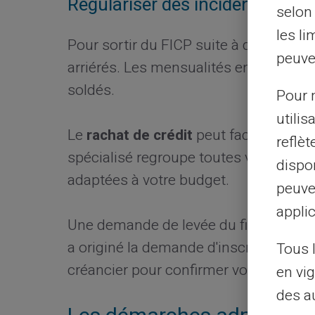
Régulariser des incidents de cr
selon 
les li
Pour sortir du FICP suite à des
crédit
peuve
arriérés. Les mensualités en retard, les
soldés.
Pour m
utilis
Le
rachat de crédit
peut faciliter votr
reflè
spécialisé regroupe toutes vos dettes
dispon
adaptées à votre budget.
peuve
applic
Une demande de levée du fichage peut
a originé la demande d'inscription. C
Tous 
créancier pour confirmer votre régular
en vig
des a