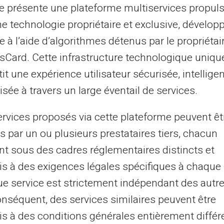
te présente une plateforme multiservices propul
ne technologie propriétaire et exclusive, dévelop
os non régularisé depuis plus de 60 jours,
e à l’aide d’algorithmes détenus par le propriétai
e compte. Le versement doit couvrir le
asCard. Cette infrastructure technologique uniqu
ulés.
it une expérience utilisateur sécurisée, intelligen
d'apurement
si vous ne pouvez pas tout
sée à travers un large éventail de services.
 acceptent souvent des remboursements
ervices proposés via cette plateforme peuvent êt
 la clôture du compte.
s par un ou plusieurs prestataires tiers, chacun
nt sous des cadres réglementaires distincts et
tre plan respecté, la banque transmet
s à des exigences légales spécifiques à chaque 
e défichage intervient sous
10 jours
e service est strictement indépendant des autre
onséquent, des services similaires peuvent être
s à des conditions générales entièrement différ