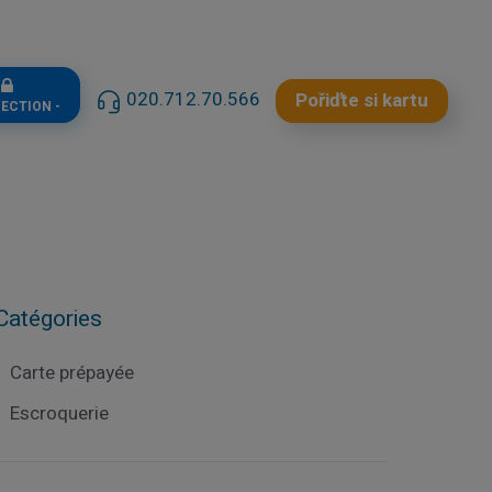
n
020.712.70.566
Pořiďte si kartu
NECTION -
Catégories
Carte prépayée
Escroquerie