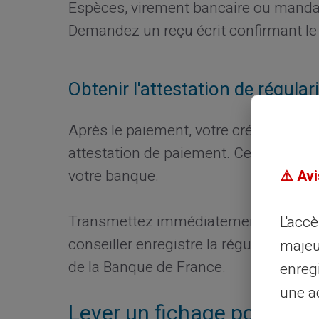
Espèces, virement bancaire ou mandat
Demandez un reçu écrit confirmant le
Obtenir l'attestation de régular
Après le paiement, votre créancier doi
attestation de paiement. Ce document
votre banque.
⚠️ Avi
Transmettez immédiatement cette pre
L'acc
conseiller enregistre la régularisatio
majeu
de la Banque de France.
enreg
une ad
Lever un fichage pour déc