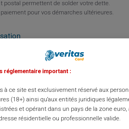
 postal permettent de solder votre dette.
 paiement pour vos démarches ultérieures.
isation
t vous remettre le
chèque original
ou une
 prouve votre régularisation auprès de
s réglementaire important :
uve à votre établissement bancaire. Votre
ès à ce site est exclusivement réservé aux perso
n et lance la procédure de défichage auprès
res (18+) ainsi qu'aux entités juridiques légalem
istrées et opérant dans un pays de la zone euro,
resse résidentielle ou professionnelle valide.
ouvert abusif