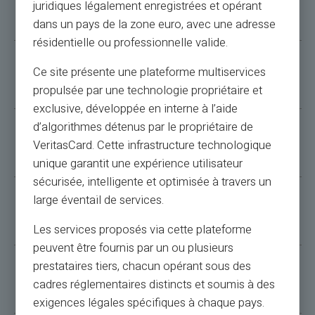
I have other questions, what should I do?
juridiques légalement enregistrées et opérant
dans un pays de la zone euro, avec une adresse
résidentielle ou professionnelle valide.
Ce site présente une plateforme multiservices
Being alert to scams
propulsée par une technologie propriétaire et
exclusive, développée en interne à l’aide
d’algorithmes détenus par le propriétaire de
What happen to my cards issued by Monavate
VeritasCard. Cette infrastructure technologique
unique garantit une expérience utilisateur
sécurisée, intelligente et optimisée à travers un
large éventail de services.
Where can I consult my IBAN?
Les services proposés via cette plateforme
peuvent être fournis par un ou plusieurs
prestataires tiers, chacun opérant sous des
Who to notify in the event of an IBAN change?
cadres réglementaires distincts et soumis à des
exigences légales spécifiques à chaque pays.