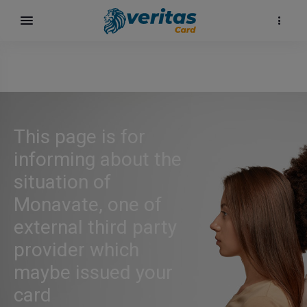
This page is for
informing about the
situation of
Monavate, one of
external third party
ка
provider which
maybe issued your
card