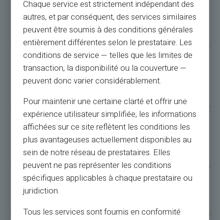
Chaque service est strictement indépendant des
autres, et par conséquent, des services similaires
Can I use my IBAN before receiving my card?
peuvent être soumis à des conditions générales
entièrement différentes selon le prestataire. Les
conditions de service — telles que les limites de
transaction, la disponibilité ou la couverture —
What should I do to receive transfers to my
peuvent donc varier considérablement.
Veritas?
Pour maintenir une certaine clarté et offrir une
expérience utilisateur simplifiée, les informations
affichées sur ce site reflètent les conditions les
My transfer arrived on my old IBAN; what should I
plus avantageuses actuellement disponibles au
do?
sein de notre réseau de prestataires. Elles
peuvent ne pas représenter les conditions
spécifiques applicables à chaque prestataire ou
What will happen to cards issued by Monavate?
juridiction.
Tous les services sont fournis en conformité