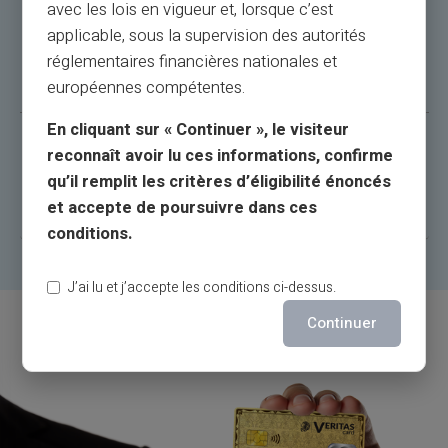
avec les lois en vigueur et, lorsque c’est
applicable, sous la supervision des autorités
Will there be any changes to fees or terms of
réglementaires financières nationales et
use?
européennes compétentes.
En cliquant sur « Continuer », le visiteur
reconnaît avoir lu ces informations, confirme
What should I do if I pass the digital identification
qu’il remplit les critères d’éligibilité énoncés
but I cannot activate Veritas card?
et accepte de poursuivre dans ces
conditions.
J’ai lu et j’accepte les conditions ci-dessus.
Continuer