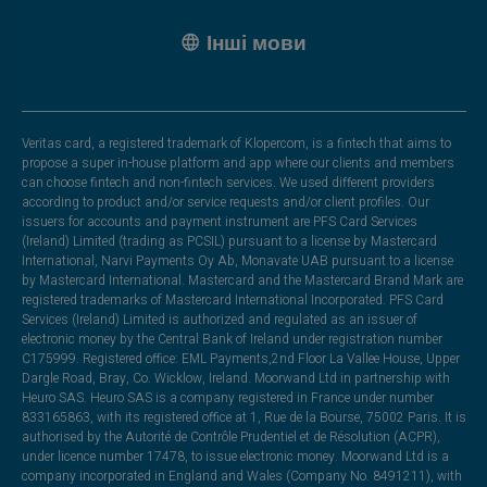
Інші мови
Veritas card, a registered trademark of Klopercom, is a fintech that aims to
propose a super in-house platform and app where our clients and members
can choose fintech and non-fintech services. We used different providers
according to product and/or service requests and/or client profiles. Our
issuers for accounts and payment instrument are PFS Card Services
(Ireland) Limited (trading as PCSIL) pursuant to a license by Mastercard
International, Narvi Payments Oy Ab, Monavate UAB pursuant to a license
by Mastercard International. Mastercard and the Mastercard Brand Mark are
registered trademarks of Mastercard International Incorporated. PFS Card
Services (Ireland) Limited is authorized and regulated as an issuer of
electronic money by the Central Bank of Ireland under registration number
C175999. Registered office: EML Payments,2nd Floor La Vallee House, Upper
Dargle Road, Bray, Co. Wicklow, Ireland. Moorwand Ltd in partnership with
Heuro SAS. Heuro SAS is a company registered in France under number
833165863, with its registered office at 1, Rue de la Bourse, 75002 Paris. It is
authorised by the Autorité de Contrôle Prudentiel et de Résolution (ACPR),
under licence number 17478, to issue electronic money. Moorwand Ltd is a
company incorporated in England and Wales (Company No. 8491211), with