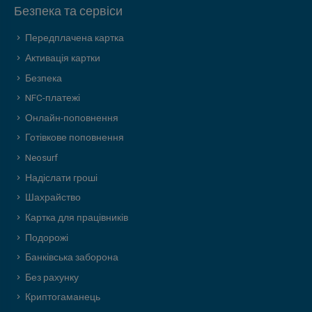
Безпека та сервіси
Передплачена картка
Активація картки
Безпека
NFC-платежі
Онлайн-поповнення
Готівкове поповнення
Neosurf
Надіслати гроші
Шахрайство
Картка для працівників
Подорожі
Банківська заборона
Без рахунку
Криптогаманець