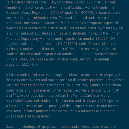
its registered office at Fora, 3 Lloyds Avenue, London, EC3N 3DS, United
Kingdom. It is authorised by the Financial Conduct Authority under the
Electronic Money Regulations 2011 (Register Ref: 900709) to issue electronic
money and payment instruments. The card is issued under licence from
Mastercard International. Mastercard and the circles design are registered
trademarks of Mastercard International Incorporated. Narvi Payments Oy Ab
is authorized and regulated as an issuer of electronic money by the Finnish
Financial Supervisory Authority under registration number 3190214-6—
registered office: Lapinlahdenkatu 16, 00180 Helsinki, Finland. Monavate is
authorized and regulated as an issuer of electronic money by the Central
Bank of Lithuania under registration number LB002139. Registered office:
Officers' Mess Business Centre, Royston Road, Duxford, Cambridge,
England, CB22 4QH.
All trademarks, trade names, or logos mentioned or used are the property of
their respective owners and may be used for illustrative purposes. Every effort
has been made to appropriately capitalize, punctuate, identify, and attribute
trademarks and trade names to their respective owners, including using ®
and ™ wherever possible and practical. The “VeritasCard” name and
associated logos and marks are trademarks and the property of Klopercom.
All other trademarks are the property of their respective owners and may be
used for illustrative purposes and do not imply a business relationship
unless indicated in the terms.
Content (including text, graphics, artwork, audio, video, documents, and