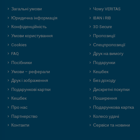
Загальні умови
Чому VERITAS
Юридична інформація
IBAN і RIB
Конфіденційність
3D Secure
Умови користування
Пропозиції
Cookies
Спецпропозиції
FAQ
Друк на вимогу
Посібники
Подарунки
Умови – реферали
Кешбек
Друк і зображення
Без доходу
Подарункові картки
Дискретні покупки
Кешбек
Поширення
Про нас
Подарункова картка
Партнерство
Колесо удачі
Контакти
Сервіси та новини