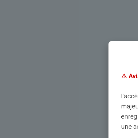
⚠️ Avi
L'acc
majeu
enreg
une ad