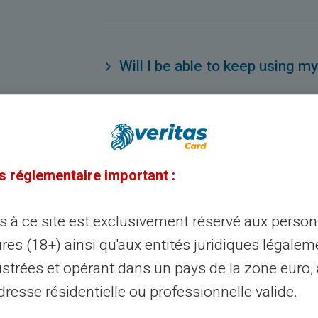
Will I be able to keep using 
Are my funds protected with t
s réglementaire important :
Is VeritasCard will also close?
ès à ce site est exclusivement réservé aux perso
res (18+) ainsi qu'aux entités juridiques légalem
istrées et opérant dans un pays de la zone euro,
resse résidentielle ou professionnelle valide.
What are the consequences of