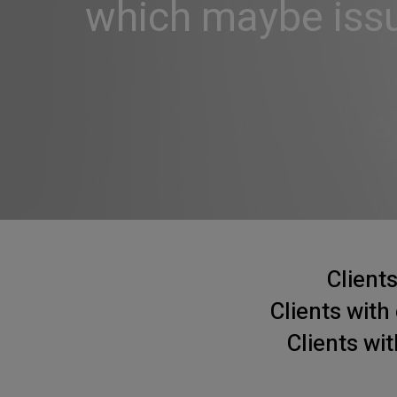
which maybe issu
Client
Clients wit
Clients wi