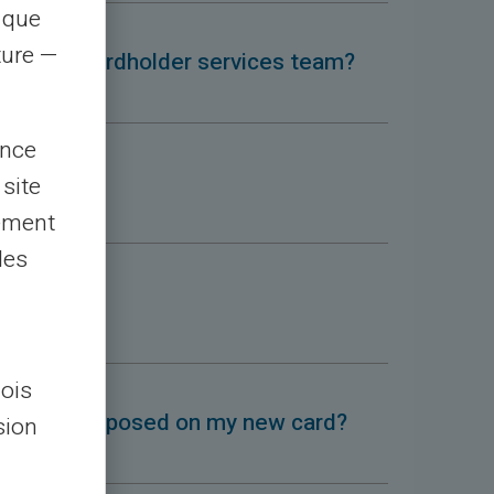
s que
rture —
ontact the cardholder services team?
ence
 site
lement
les
e renewed?
lois
 or limits imposed on my new card?
sion