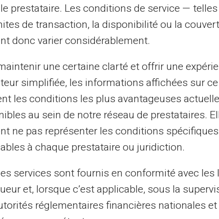
le prestataire. Les conditions de service — telle
mites de transaction, la disponibilité ou la couve
I have a query – Can I still c
nt donc varier considérablement.
aintenir une certaine clarté et offrir une expéri
Can I apply for a new card?
ateur simplifiée, les informations affichées sur ce
tent les conditions les plus avantageuses actuel
ibles au sein de notre réseau de prestataires. El
nt ne pas représenter les conditions spécifiques
My card has expired, will it b
ables à chaque prestataire ou juridiction.
les services sont fournis en conformité avec les 
Will there be any restrictions
ueur et, lorsque c’est applicable, sous la supervi
utorités réglementaires financières nationales et