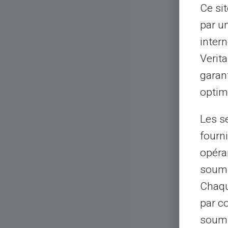
Ce si
par u
intern
Verit
garant
optimi
Les s
fourni
opéra
soumi
Chaqu
par c
soumi