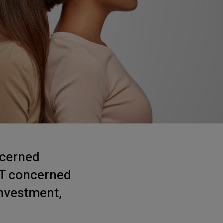
ncerned
OT concerned
investment,