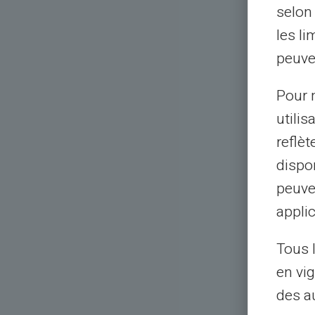
selon 
les li
peuve
Pour m
utilis
reflè
dispon
peuve
applic
Tous 
en vig
des a