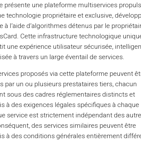
te présente une plateforme multiservices propul
ne technologie propriétaire et exclusive, dévelop
I receive my salary / social 
e à l’aide d’algorithmes détenus par le propriétai
does this mean for me?
asCard. Cette infrastructure technologique uniqu
it une expérience utilisateur sécurisée, intelligen
sée à travers un large éventail de services.
I would like to deactivate my
ervices proposés via cette plateforme peuvent êt
me, how do I proceed?
s par un ou plusieurs prestataires tiers, chacun
nt sous des cadres réglementaires distincts et
s à des exigences légales spécifiques à chaque 
My distributor has advised that
e service est strictement indépendant des autre
regulated firm. What does th
onséquent, des services similaires peuvent être
s à des conditions générales entièrement différ