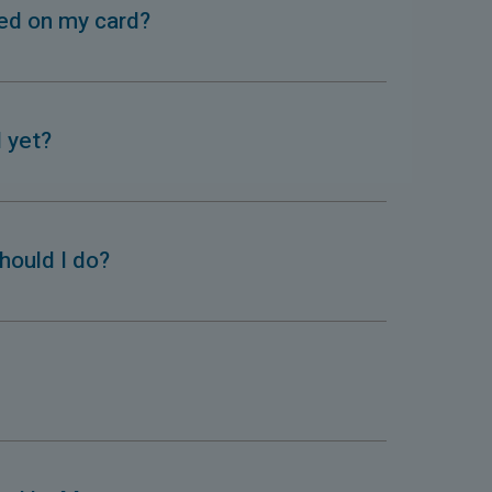
ied on my card?
d yet?
hould I do?