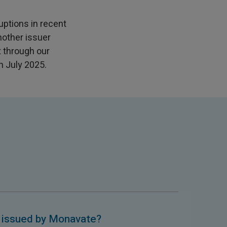
uptions in recent
nother issuer
t through our
h July 2025.
d issued by Monavate?