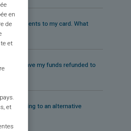
sée
pée en
welfare payments to my card. What
re de
e
te et
 card and have my funds refunded to
re
pays.
 it is moving to an alternative
s, et
is mean?
entes