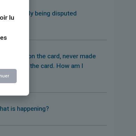
ons currently being disputed
oir lu
ess?
ces
e no funds on the card, never made
d funds on the card. How am I
nuer
hat is happening?