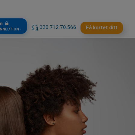
in
020.712.70.566
Få kortet ditt
ONNECTION -