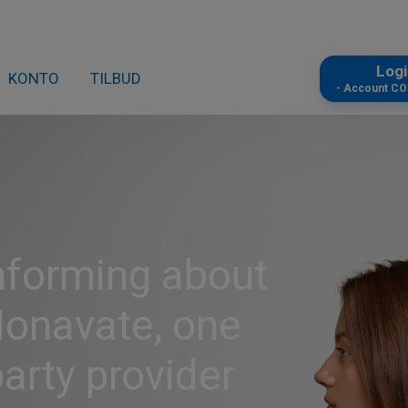
Log
KONTO
TILBUD
- Account C
informing about
Monavate, one
party provider