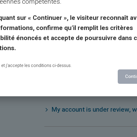
éennes compétentes.
Will chargebacks or transacti
quant sur « Continuer », le visiteur reconnaît av
continue per the normal proc
nformations, confirme qu’il remplit les critères
gibilité énoncés et accepte de poursuivre dans 
tions.
I have a Monavate card. I hav
any purchase and never loade
lu et j’accepte les conditions ci-dessus.
affected?
Conti
My account is under review, w