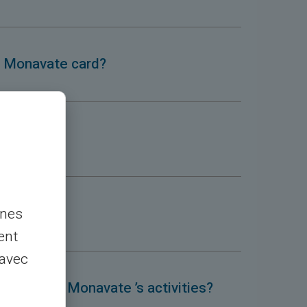
my Monavate card?
his event?
nnes
ent
 avec
 stopping Monavate ’s activities?