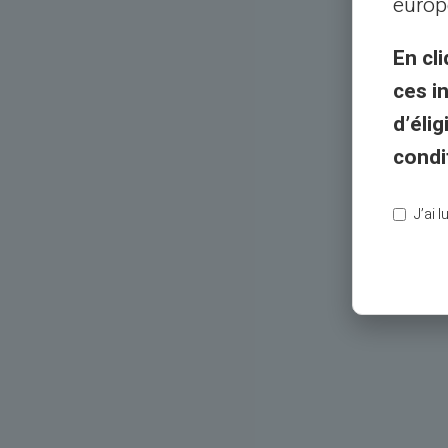
europ
En cli
ces i
d’éli
condi
J’ai 