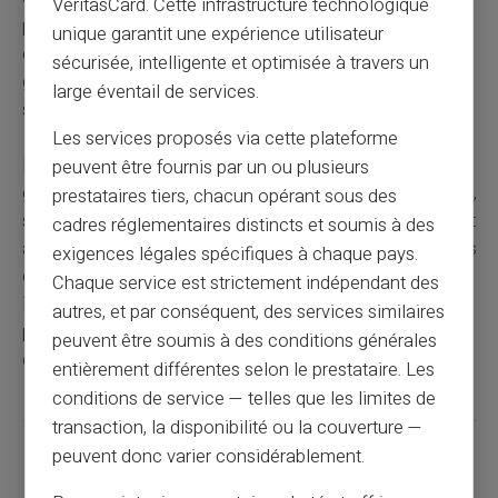
VeritasCard. Cette infrastructure technologique
payer un repas entre amis, la carte bancaire sans
unique garantit une expérience utilisateur
compte propose une solution fiable et conviviale. Le
sécurisée, intelligente et optimisée à travers un
gain de temps s'accompagne ici d'une diminution du
large éventail de services.
stress lié à la gestion des moyens de paiement.
Les services proposés via cette plateforme
Les cartes sans compte bancaire gagnent du terrain
peuvent être fournis par un ou plusieurs
grâce à leurs multiples avantages. Simplicité d’obtention,
prestataires tiers, chacun opérant sous des
sécurisation des achats, gestion de budget rigoureuse et
cadres réglementaires distincts et soumis à des
absence de conditions prohibitifs dessinent les contours
exigences légales spécifiques à chaque pays.
d’un outil financier pertinent et accessible. Ces solutions
Chaque service est strictement indépendant des
innovantes permettent à chacun, quels que soient son
autres, et par conséquent, des services similaires
profil et sa situation, de profiter pleinement d’un moyen
peuvent être soumis à des conditions générales
de paiement moderne et flexible.
entièrement différentes selon le prestataire. Les
conditions de service — telles que les limites de
transaction, la disponibilité ou la couverture —
peuvent donc varier considérablement.
Partager cet article