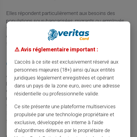
Elles répondent particulièrement aux besoins des
populations sous-bancarisées, migrants ou employés
temporaires. Leur flexibilité et accessibilité deviennent
des atouts essentiels pour inclusivité et souveraineté
financière.
⚠️ Avis réglementaire important :
L'accès à ce site est exclusivement réservé aux
Commodité et simplicité
personnes majeures (18+) ainsi qu'aux entités
Au-delà de la souplesse administrative, les cartes
juridiques légalement enregistrées et opérant
prépayées offrent une utilisation des plus pratiques au
dans un pays de la zone euro, avec une adresse
quotidien. Pas besoin de mémoriser un tas de codes ou
résidentielle ou professionnelle valide.
mot de passe associés à divers comptes bancaires. Une
fois chargée, la carte est prête à l'emploi
Ce site présente une plateforme multiservices
immédiatement. La simplicité porte ici doublement ses
propulsée par une technologie propriétaire et
fruits – moins d’oublis et plus d’efficacité.
exclusive, développée en interne à l’aide
d’algorithmes détenus par le propriétaire de
Qu’il s’agisse de retirer de l'argent à un distributeur ou de