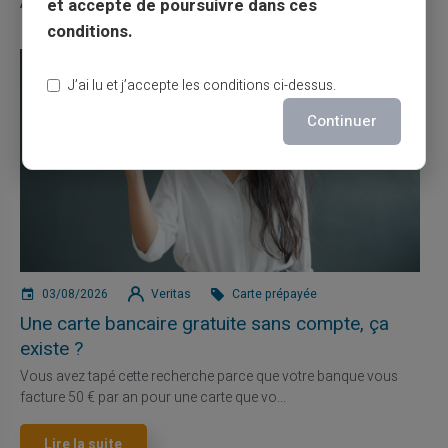
Articles similaires
et accepte de poursuivre dans ces
conditions.
J’ai lu et j’accepte les conditions ci-dessus.
Continuer
03/08/2026
Veritas
Carte prépayée
Une carte bancaire gratuite sans compte, ça
existe ?
Vous avez tapé cette recherche parce que votre banque vous
facture 50 € par an pour une carte que vo...
Lire la suite