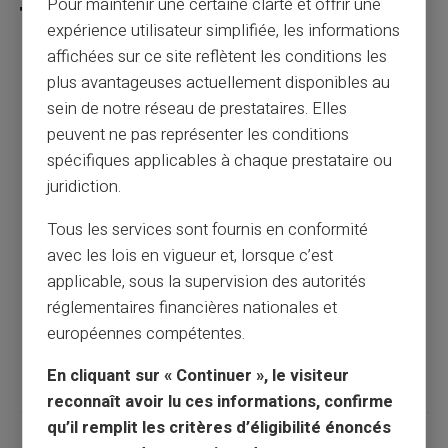
Pour maintenir une certaine clarté et offrir une
expérience utilisateur simplifiée, les informations
affichées sur ce site reflètent les conditions les
plus avantageuses actuellement disponibles au
Jusqu’à quel âge vous pouvez bénéficier
sein de notre réseau de prestataires. Elles
des allocations familiales ?
peuvent ne pas représenter les conditions
spécifiques applicables à chaque prestataire ou
Article précédent
juridiction.
Tous les services sont fournis en conformité
Iban : liste des pays qui l'utilisent pour faire
avec les lois en vigueur et, lorsque c’est
un virement bancaire
applicable, sous la supervision des autorités
réglementaires financières nationales et
européennes compétentes.
Article suivant
En cliquant sur « Continuer », le visiteur
reconnaît avoir lu ces informations, confirme
qu’il remplit les critères d’éligibilité énoncés