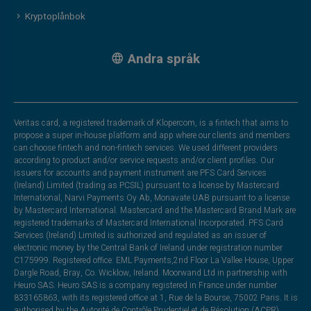
Kryptoplånbok
Andra språk
Veritas card, a registered trademark of Klopercom, is a fintech that aims to
propose a super in-house platform and app where our clients and members
can choose fintech and non-fintech services. We used different providers
according to product and/or service requests and/or client profiles. Our
issuers for accounts and payment instrument are PFS Card Services
(Ireland) Limited (trading as PCSIL) pursuant to a license by Mastercard
International, Narvi Payments Oy Ab, Monavate UAB pursuant to a license
by Mastercard International. Mastercard and the Mastercard Brand Mark are
registered trademarks of Mastercard International Incorporated. PFS Card
Services (Ireland) Limited is authorized and regulated as an issuer of
electronic money by the Central Bank of Ireland under registration number
C175999. Registered office: EML Payments,2nd Floor La Vallee House, Upper
Dargle Road, Bray, Co. Wicklow, Ireland. Moorwand Ltd in partnership with
Heuro SAS. Heuro SAS is a company registered in France under number
833165863, with its registered office at 1, Rue de la Bourse, 75002 Paris. It is
authorised by the Autorité de Contrôle Prudentiel et de Résolution (ACPR),