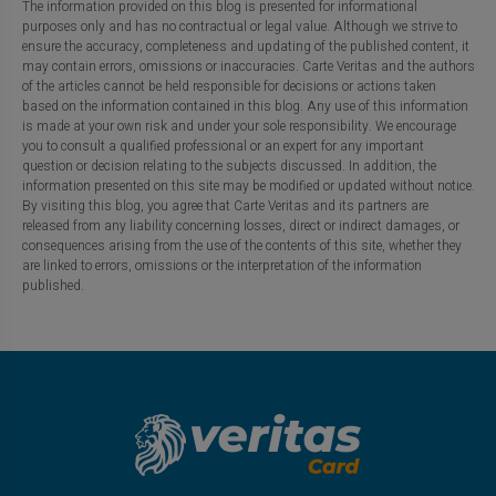
The information provided on this blog is presented for informational
purposes only and has no contractual or legal value. Although we strive to
ensure the accuracy, completeness and updating of the published content, it
may contain errors, omissions or inaccuracies. Carte Veritas and the authors
of the articles cannot be held responsible for decisions or actions taken
based on the information contained in this blog. Any use of this information
is made at your own risk and under your sole responsibility. We encourage
you to consult a qualified professional or an expert for any important
question or decision relating to the subjects discussed. In addition, the
information presented on this site may be modified or updated without notice.
By visiting this blog, you agree that Carte Veritas and its partners are
released from any liability concerning losses, direct or indirect damages, or
consequences arising from the use of the contents of this site, whether they
are linked to errors, omissions or the interpretation of the information
published.