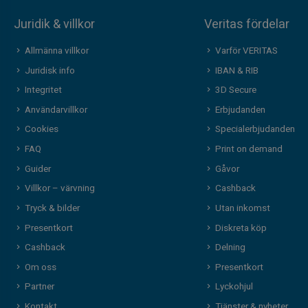
Juridik & villkor
Veritas fördelar
Allmänna villkor
Varför VERITAS
Juridisk info
IBAN & RIB
Integritet
3D Secure
Användarvillkor
Erbjudanden
Cookies
Specialerbjudanden
FAQ
Print on demand
Guider
Gåvor
Villkor – värvning
Cashback
Tryck & bilder
Utan inkomst
Presentkort
Diskreta köp
Cashback
Delning
Om oss
Presentkort
Partner
Lyckohjul
Kontakt
Tjänster & nyheter