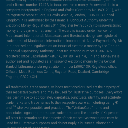
under licence number 17478, to issue electronic money. Moorwand Ltd is a
company incorporated in England and Wales (Company No. 8491211), with
its registered office at Fora, 3 Lloyds Avenue, London, EC3N 3DS, United
Kingdom. It is authorised by the Financial Conduct Authority under the
Electronic Money Regulations 2011 (Register Ref: 900709) to issue electronic
money and payment instruments. The card is issued under licence from
Mastercard International. Mastercard and the circles design are registered
trademarks of Mastercard International Incorporated. Narvi Payments Oy Ab
is authorized and regulated as an issuer of electronic money by the Finnish
Financial Supervisory Authority under registration number 3190214-6—
registered office: Lapinlahdenkatu 16, 00180 Helsinki, Finland. Monavate is
authorized and regulated as an issuer of electronic money by the Central
Bank of Lithuania under registration number LB002139. Registered office:
Officers' Mess Business Centre, Royston Road, Duxford, Cambridge,
England, CB22 4QH.
All trademarks, trade names, or logos mentioned or used are the property of
their respective owners and may be used for illustrative purposes. Every effort
has been made to appropriately capitalize, punctuate, identify, and attribute
trademarks and trade names to their respective owners, including using ®
and ™ wherever possible and practical. The “VeritasCard” name and
associated logos and marks are trademarks and the property of Klopercom.
All other trademarks are the property of their respective owners and may be
used for illustrative purposes and do not imply a business relationship