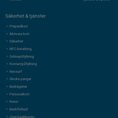
Säkerhet & tjänster
Prepaidkort
Aktivera kort
Säkerhet
NFC-betalning
Onlinepåfyllning
Kontantpåfyllning
Neosurf
Skicka pengar
Bedrägerier
Personalkort
Resor
Bankförbud
Utan bankkonto