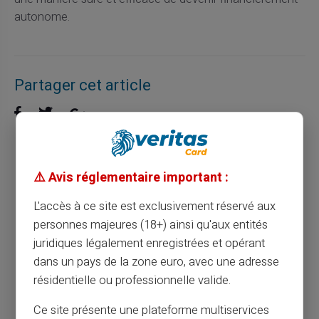
autonome.
Partager cet article
Découvrez les avantages des cartes
⚠️ Avis réglementaire important :
prépayées pour des paiements sécurisés
L'accès à ce site est exclusivement réservé aux
personnes majeures (18+) ainsi qu'aux entités
Article précédent
juridiques légalement enregistrées et opérant
dans un pays de la zone euro, avec une adresse
résidentielle ou professionnelle valide.
Découvrez comment la carte prépayée et
sécurité des achats en ligne révolutionnent
Ce site présente une plateforme multiservices