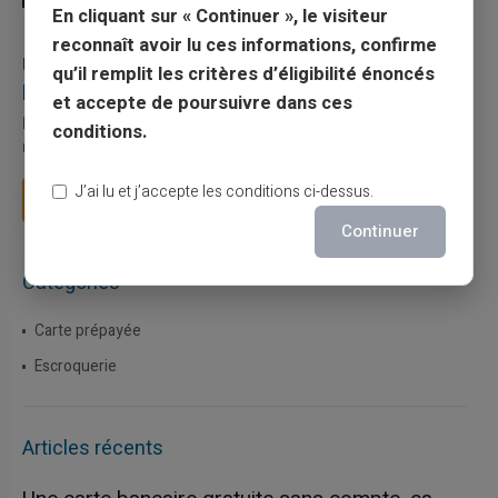
En cliquant sur « Continuer », le visiteur
27/07/2026
Veritas
Carte prépayée
reconnaît avoir lu ces informations, confirme
Utilisation responsable du paiement mobile avec
qu’il remplit les critères d’éligibilité énoncés
la carte Veritas
et accepte de poursuivre dans ces
Le paiement mobile s'est imposé dans les habitudes quotidiennes,
conditions.
mais il appelle des réflexes pour é...
J’ai lu et j’accepte les conditions ci-dessus.
Lire la suite
Continuer
Catégories
Carte prépayée
Escroquerie
Articles récents