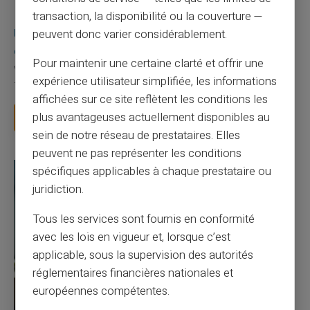
03/08/2026
Veritas
Carte prépayée
transaction, la disponibilité ou la couverture —
Une carte bancaire gratuite sans compte, ça
peuvent donc varier considérablement.
existe ?
Pour maintenir une certaine clarté et offrir une
Vous avez tapé cette recherche parce que votre banque vous
expérience utilisateur simplifiée, les informations
facture 50 € par an pour une carte que vo...
affichées sur ce site reflètent les conditions les
plus avantageuses actuellement disponibles au
Lire la suite
sein de notre réseau de prestataires. Elles
peuvent ne pas représenter les conditions
spécifiques applicables à chaque prestataire ou
juridiction.
Tous les services sont fournis en conformité
avec les lois en vigueur et, lorsque c’est
applicable, sous la supervision des autorités
réglementaires financières nationales et
européennes compétentes.