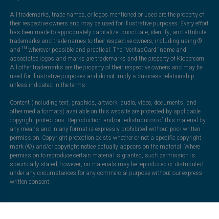
All trademarks, trade names, or logos mentioned or used are the property of
their respective owners and may be used for illustrative purposes. Every effort
has been made to appropriately capitalize, punctuate, identify, and attribute
trademarks and trade names to their respective owners, including using ®
and ™ wherever possible and practical. The “VeritasCard” name and
associated logos and marks are trademarks and the property of Klopercom.
All other trademarks are the property of their respective owners and may be
used for illustrative purposes and do not imply a business relationship
unless indicated in the terms.
Content (including text, graphics, artwork, audio, video, documents, and
other media formats) available on this website are protected by applicable
copyright protections. Reproduction and/or redistribution of this material by
any means and in any format is expressly prohibited without prior written
permission. Copyright protection exists whether or not a specific copyright
mark (©) and/or copyright notice actually appears on the material. Where
permission to reproduce certain material is granted, such permission is
specifically stated; however, no materials may be reproduced or distributed
under any circumstances for any commercial purpose without our express
written consent.