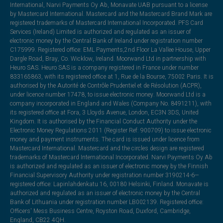
International, Narvi Payments Oy Ab, Monavate UAB pursuant to a license
by Mastercard International. Mastercard and the Mastercard Brand Mark are
registered trademarks of Mastercard International Incorporated. PFS Card
Services (Ireland) Limited is authorized and regulated as an issuer of
electronic money by the Central Bank of Ireland under registration number
C175999. Registered office: EML Payments,2nd Floor La Vallee House, Upper
Dargle Road, Bray, Co. Wicklow, Ireland. Moorwand Ltd in partnership with
Heuro SAS. Heuro SAS is a company registered in France under number
833165863, with its registered office at 1, Rue de la Bourse, 75002 Paris. It is
authorised by the Autorité de Contrôle Prudentiel et de Résolution (ACPR),
under licence number 17478, to issue electronic money. Moorwand Ltd is a
company incorporated in England and Wales (Company No. 8491211), with
its registered office at Fora, 3 Lloyds Avenue, London, EC3N 3DS, United
Kingdom. It is authorised by the Financial Conduct Authority under the
Electronic Money Regulations 2011 (Register Ref: 900709) to issue electronic
money and payment instruments. The card is issued under licence from
Mastercard International. Mastercard and the circles design are registered
trademarks of Mastercard International Incorporated. Narvi Payments Oy Ab
is authorized and regulated as an issuer of electronic money by the Finnish
Financial Supervisory Authority under registration number 3190214-6—
registered office: Lapinlahdenkatu 16, 00180 Helsinki, Finland. Monavate is
authorized and regulated as an issuer of electronic money by the Central
Bank of Lithuania under registration number LB002139. Registered office:
Officers' Mess Business Centre, Royston Road, Duxford, Cambridge,
England, CB22 4QH.