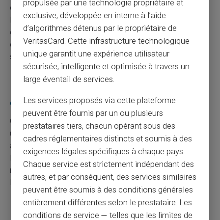
propulsée par une technologie propriétaire et
de votre compte principal. En cas de vol ou perte, seule
exclusive, développée en interne à l’aide
la somme chargée est à risque, limitant ainsi les
d’algorithmes détenus par le propriétaire de
dommages potentiels. L'utilisation du code pin et parfois
VeritasCard. Cette infrastructure technologique
du protocole 3D Secure augmente significativement la
unique garantit une expérience utilisateur
sécurité, notamment pour les paiements en ligne.
sécurisée, intelligente et optimisée à travers un
large éventail de services.
Peut-on utiliser une carte prépayée partout
Les services proposés via cette plateforme
dans le monde ?
peuvent être fournis par un ou plusieurs
Oui, les cartes prépayées peuvent généralement être
prestataires tiers, chacun opérant sous des
utilisées à l'international, dès lors qu'elles appartiennent
cadres réglementaires distincts et soumis à des
à un réseau reconnu mondialement, tel que Visa ou
exigences légales spécifiques à chaque pays.
Mastercard. Toutefois, certains pays peuvent avoir des
Chaque service est strictement indépendant des
restrictions particulières, donc il est conseillé de vérifier
autres, et par conséquent, des services similaires
les conditions d'usage avant de voyager.
peuvent être soumis à des conditions générales
entièrement différentes selon le prestataire. Les
Est-ce que toutes les cartes prépayées
conditions de service — telles que les limites de