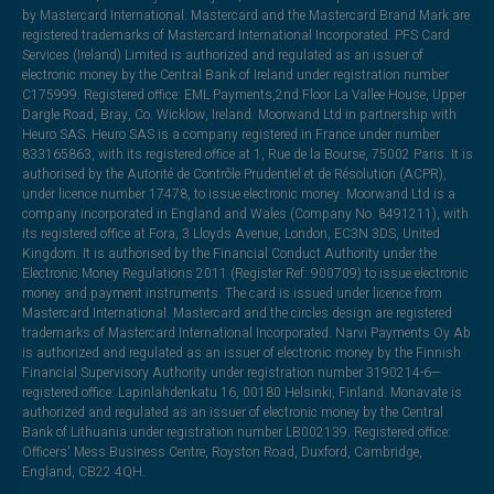
by Mastercard International. Mastercard and the Mastercard Brand Mark are
registered trademarks of Mastercard International Incorporated. PFS Card
Services (Ireland) Limited is authorized and regulated as an issuer of
electronic money by the Central Bank of Ireland under registration number
C175999. Registered office: EML Payments,2nd Floor La Vallee House, Upper
Dargle Road, Bray, Co. Wicklow, Ireland. Moorwand Ltd in partnership with
Heuro SAS. Heuro SAS is a company registered in France under number
833165863, with its registered office at 1, Rue de la Bourse, 75002 Paris. It is
authorised by the Autorité de Contrôle Prudentiel et de Résolution (ACPR),
under licence number 17478, to issue electronic money. Moorwand Ltd is a
company incorporated in England and Wales (Company No. 8491211), with
its registered office at Fora, 3 Lloyds Avenue, London, EC3N 3DS, United
Kingdom. It is authorised by the Financial Conduct Authority under the
Electronic Money Regulations 2011 (Register Ref: 900709) to issue electronic
money and payment instruments. The card is issued under licence from
Mastercard International. Mastercard and the circles design are registered
trademarks of Mastercard International Incorporated. Narvi Payments Oy Ab
is authorized and regulated as an issuer of electronic money by the Finnish
Financial Supervisory Authority under registration number 3190214-6—
registered office: Lapinlahdenkatu 16, 00180 Helsinki, Finland. Monavate is
authorized and regulated as an issuer of electronic money by the Central
Bank of Lithuania under registration number LB002139. Registered office:
Officers' Mess Business Centre, Royston Road, Duxford, Cambridge,
England, CB22 4QH.