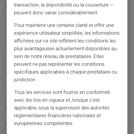
incluent un dispositif de sécurité 3D Secure ?
transaction, la disponibilité ou la couverture —
peuvent donc varier considérablement.
Non, toutes les cartes prépayées ne proposent pas
systématiquement le service 3D Secure. Cela dépend du
Pour maintenir une certaine clarté et offrir une
fournisseur et du type de carte. Il est donc prudent de
expérience utilisateur simplifiée, les informations
vérifier ce point spécifiquement si vous accordez une
affichées sur ce site reflètent les conditions les
importance particulière à la sécurité des paiements en
plus avantageuses actuellement disponibles au
ligne.
sein de notre réseau de prestataires. Elles
peuvent ne pas représenter les conditions
spécifiques applicables à chaque prestataire ou
Quelles sont les précautions à prendre lors de
juridiction.
l'utilisation de ma carte prépayée ?
Tous les services sont fournis en conformité
Pour garantir une sécurité maximale, conservez votre
avec les lois en vigueur et, lorsque c’est
carte de manière sécurisée et protégez vos identifiants
applicable, sous la supervision des autorités
(code PIN). Activez tous les protocoles de sécurité
disponibles, tels que le 3D Secure, et surveillez
réglementaires financières nationales et
régulièrement les relevés afin de déceler rapidement
européennes compétentes.
toute activité suspecte.