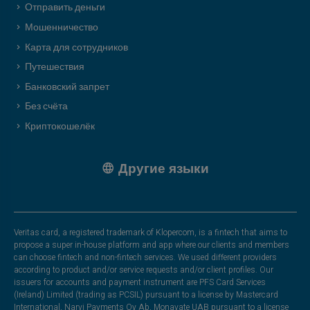
Отправить деньги
Мошенничество
Карта для сотрудников
Путешествия
Банковский запрет
Без счёта
Криптокошелёк
Другие языки
Veritas card, a registered trademark of Klopercom, is a fintech that aims to
propose a super in-house platform and app where our clients and members
can choose fintech and non-fintech services. We used different providers
according to product and/or service requests and/or client profiles. Our
issuers for accounts and payment instrument are PFS Card Services
(Ireland) Limited (trading as PCSIL) pursuant to a license by Mastercard
International, Narvi Payments Oy Ab, Monavate UAB pursuant to a license