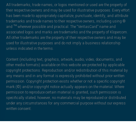
All trademarks, trade names, or logos mentioned or used are the property of
their respective owners and may be used for illustrative purposes. Every effort
has been made to appropriately capitalize, punctuate, identify, and attribute
trademarks and trade names to their respective owners, including using ®
and ™ wherever possible and practical. The “VeritasCard” name and
associated logos and marks are trademarks and the property of Klopercom.
All other trademarks are the property of their respective owners and may be
used for illustrative purposes and do not imply a business relationship
unless indicated in the terms.
Content (including text, graphics, artwork, audio, video, documents, and
other media formats) available on this website are protected by applicable
copyright protections. Reproduction and/or redistribution of this material by
any means and in any format is expressly prohibited without prior written
permission. Copyright protection exists whether or not a specific copyright
mark (©) and/or copyright notice actually appears on the material. Where
permission to reproduce certain material is granted, such permission is
specifically stated; however, no materials may be reproduced or distributed
under any circumstances for any commercial purpose without our express
written consent.