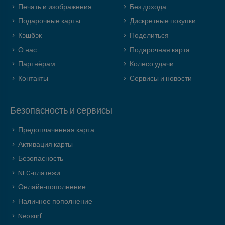
Печать и изображения
Без дохода
Подарочные карты
Дискретные покупки
Кэшбэк
Поделиться
О нас
Подарочная карта
Партнёрам
Колесо удачи
Контакты
Сервисы и новости
Безопасность и сервисы
Предоплаченная карта
Активация карты
Безопасность
NFC-платежи
Онлайн-пополнение
Наличное пополнение
Neosurf