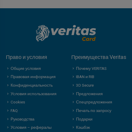
Право и условия
Преимущества Veritas
Общие условия
Почему VERITAS
Правовая информация
IBAN и RIB
Конфиденциальность
3D Secure
Условия использования
Предложения
Cookies
Спецпредложения
FAQ
Печать по запросу
Руководства
Подарки
Условия – рефералы
Кэшбэк