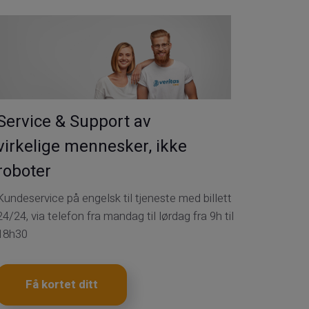
Service & Support av
virkelige mennesker, ikke
roboter
Kundeservice på engelsk til tjeneste med billett
24/24, via telefon fra mandag til lørdag fra 9h til
18h30
Få kortet ditt