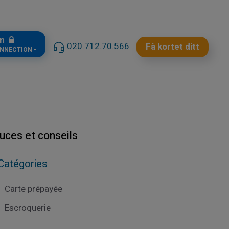
in
020.712.70.566
Få kortet ditt
ONNECTION -
tuces et conseils
Catégories
Carte prépayée
Escroquerie