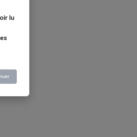
oir lu
ces
nuer