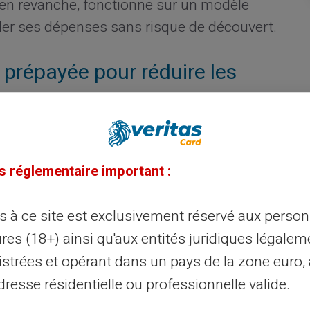
en revanche, fonctionne sur un modèle
ôler ses dépenses sans risque de découvert.
 prépayée pour réduire les
ée comme la
carte avec RIB prépayée
Veritas
ais inattendus. Ce type de carte ne
s réglementaire important :
itionnel. Aucun document justificatif n'est
fie énormément les procédures.
ès à ce site est exclusivement réservé aux perso
res (18+) ainsi qu'aux entités juridiques légalem
iés aux comptes bancaires classiques sont
istrées et opérant dans un pays de la zone euro,
votre carte avec le montant désiré.
resse résidentielle ou professionnelle valide.
e frais supplémentaires, notamment en cas