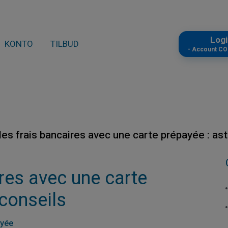
Log
KONTO
TILBUD
- Account C
les frais bancaires avec une carte prépayée : as
ires avec une carte
 conseils
ayée