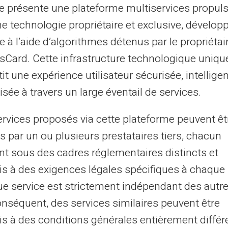
te présente une plateforme multiservices propul
ne technologie propriétaire et exclusive, dévelop
: avantages distincts de la
e à l’aide d’algorithmes détenus par le propriétai
asCard. Cette infrastructure technologique uniqu
it une expérience utilisateur sécurisée, intelligen
is bancaires peuvent augmenter
sée à travers un large éventail de services.
 retraits dans des devises différentes. La
ervices proposés via cette plateforme peuvent êt
e symbole Mastercard est accepté, offre une
s par un ou plusieurs prestataires tiers, chacun
vent inférieurs à ceux d'une
banque
nt sous des cadres réglementaires distincts et
actions internationales.
s à des exigences légales spécifiques à chaque 
e service est strictement indépendant des autre
er des
virements internationaux
 transparent, sans frais cachés, ce qui
onséquent, des services similaires peuvent être
s voyageurs fréquents ou les
s à des conditions générales entièrement différ