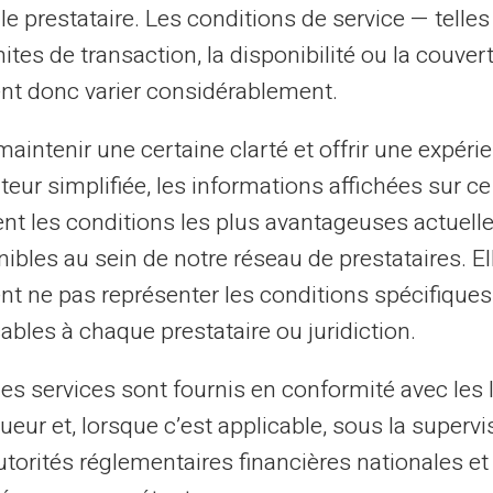
rtenaires étrangers.
le prestataire. Les conditions de service — telle
mites de transaction, la disponibilité ou la couve
e caractéristique clé
nt donc varier considérablement.
aintenir une certaine clarté et offrir une expéri
arte Veritas est le contrôle des dépenses
ateur simplifiée, les informations affichées sur ce
 dépenser que le montant préchargé, il est
tent les conditions les plus avantageuses actuel
mécanisme aide à éviter les frais liés au
ibles au sein de notre réseau de prestataires. El
tes de crédit conventionnelles.
nt ne pas représenter les conditions spécifiques
itas particulièrement attirante pour les
ables à chaque prestataire ou juridiction.
s finances, ainsi que pour toute personne
les services sont fournis en conformité avec les 
dépenses mensuelles.
ueur et, lorsque c’est applicable, sous la supervi
utorités réglementaires financières nationales et
tilisation