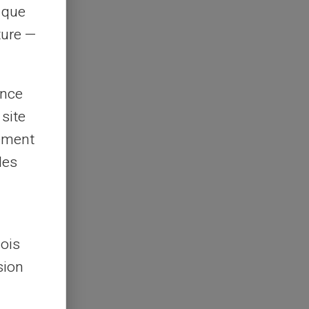
s que
rture —
ence
 site
lement
les
lois
sion