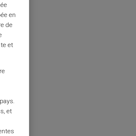
sée
pée en
re de
e
te et
re
pays.
s, et
entes