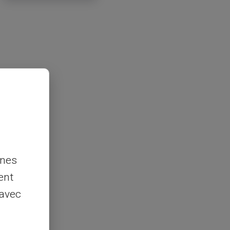
nnes
ent
 avec