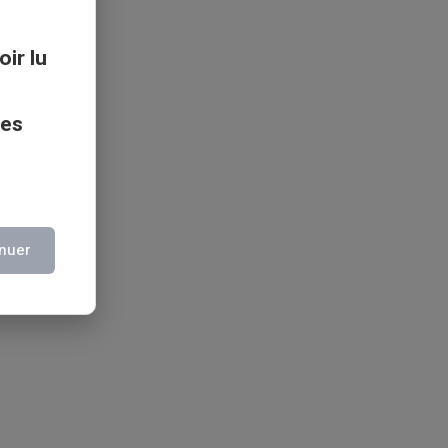
oir lu
ces
nuer