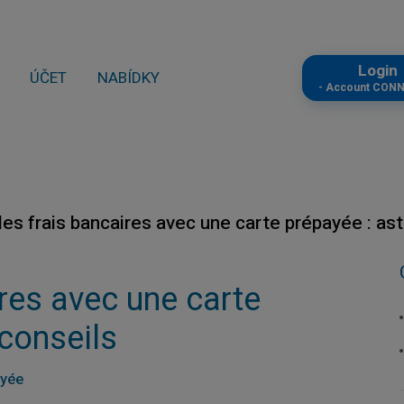
Logi
ÚČET
NABÍDKY
- Account CON
les frais bancaires avec une carte prépayée : as
ires avec une carte
 conseils
ayée