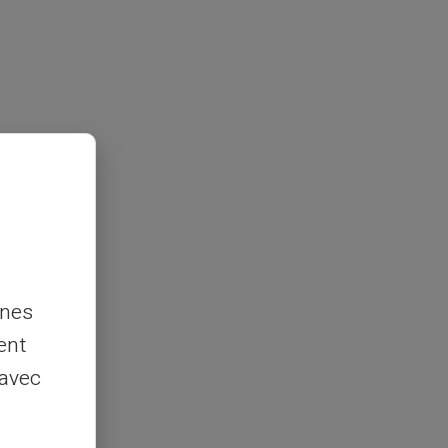
nnes
ent
 avec