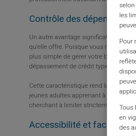
selon 
les li
Contrôle des dépenses : un
peuve
Un autre avantage significatif de la C
Pour m
qu'elle offre. Puisque vous ne pouvez
utilis
plus simple de gérer votre budget. Ce 
reflè
dépassement de crédit typique des car
dispon
peuve
Cette caractéristique rend la Carte Ver
applic
jeunes adultes apprenant à gérer leur
cherchant à limiter strictement ses 
Tous 
en vig
Accessibilité et facilité d'u
des a