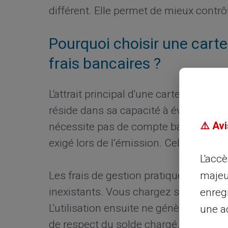
différent. Elle permet de mieux contr
Pourquoi choisir une carte
frais bancaires ?
L'attrait principal d'une carte prépay
réside dans sa capacité à éviter les fr
⚠️ Avi
nécessite pas de compte bancaire trad
exigé lors de l’émission. Cela simpli
L'acc
majeu
Les frais de gestion pratiques assoc
inexistants. Vous chargez simplement 
enreg
L'utilisation ensuite ne génère pas d
une ad
de respect du solde chargé.