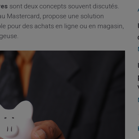
res
sont deux concepts souvent discutés.
eau Mastercard, propose une solution
sable pour des achats en ligne ou en magasin,
ageuse.