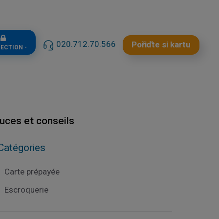
n
020.712.70.566
Pořiďte si kartu
NECTION -
tuces et conseils
Catégories
Carte prépayée
Escroquerie