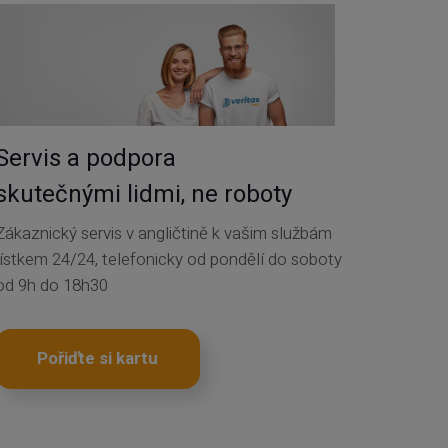
Servis a podpora
skutečnými lidmi, ne roboty
Zákaznický servis v angličtině k vašim službám
lístkem 24/24, telefonicky od pondělí do soboty
od 9h do 18h30
Pořiďte si kartu