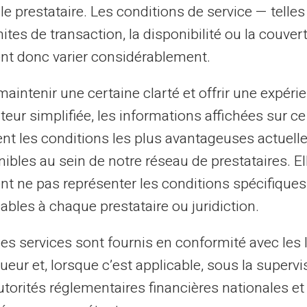
le prestataire. Les conditions de service — telle
mites de transaction, la disponibilité ou la couve
e caractéristique clé
nt donc varier considérablement.
arte Veritas est le contrôle des dépenses
aintenir une certaine clarté et offrir une expéri
 dépenser que le montant préchargé, il est
ateur simplifiée, les informations affichées sur ce
mécanisme aide à éviter les frais liés au
tent les conditions les plus avantageuses actuel
tes de crédit conventionnelles.
ibles au sein de notre réseau de prestataires. El
nt ne pas représenter les conditions spécifiques
itas particulièrement attirante pour les
ables à chaque prestataire ou juridiction.
s finances, ainsi que pour toute personne
dépenses mensuelles.
les services sont fournis en conformité avec les 
ueur et, lorsque c’est applicable, sous la supervi
tilisation
utorités réglementaires financières nationales et