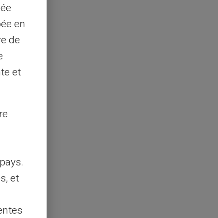
sée
pée en
re de
e
te et
re
pays.
s, et
entes