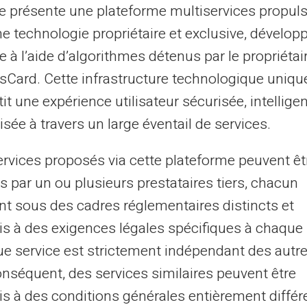
te présente une plateforme multiservices propul
ne technologie propriétaire et exclusive, dévelop
: avantages distincts de la
e à l’aide d’algorithmes détenus par le propriétai
asCard. Cette infrastructure technologique uniqu
it une expérience utilisateur sécurisée, intelligen
is bancaires peuvent augmenter
sée à travers un large éventail de services.
 retraits dans des devises différentes. La
e symbole Mastercard est accepté, offre une
ervices proposés via cette plateforme peuvent êt
vent inférieurs à ceux d'une
banque
s par un ou plusieurs prestataires tiers, chacun
actions internationales.
nt sous des cadres réglementaires distincts et
s à des exigences légales spécifiques à chaque 
er des
virements internationaux
e service est strictement indépendant des autre
 transparent, sans frais cachés, ce qui
onséquent, des services similaires peuvent être
s voyageurs fréquents ou les
s à des conditions générales entièrement différ
rtenaires étrangers.