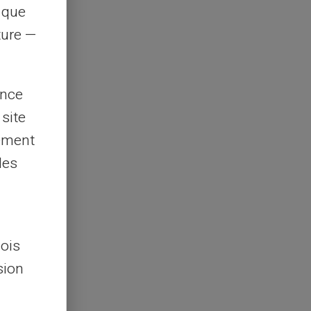
s que
rture —
ence
 site
lement
les
lois
sion