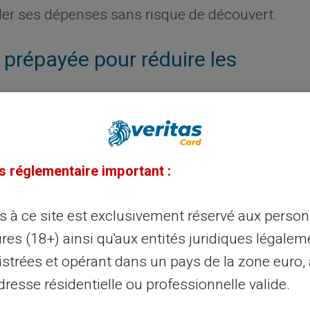
ôler ses dépenses sans risque de découvert.
 prépayée pour réduire les
ée comme la
carte avec RIB prépayée
Veritas
ais inattendus. Ce type de carte ne
s réglementaire important :
itionnel. Aucun document justificatif n'est
fie énormément les procédures.
ès à ce site est exclusivement réservé aux perso
res (18+) ainsi qu'aux entités juridiques légalem
iés aux comptes bancaires classiques sont
votre carte avec le montant désiré.
istrées et opérant dans un pays de la zone euro,
e frais supplémentaires, notamment en cas
resse résidentielle ou professionnelle valide.