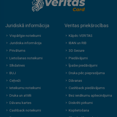
Juridiskā informācija
Veritas priekšrocības
Vispārīgie noteikumi
Kāpēc VERITAS
Juridiska informācija
IBAN un RIB
Privātums
3D Secure
Lietošanas noteikumi
Piedāvājumi
Sīkdatnes
Īpašie piedāvājumi
BUJ
Druka pēc pieprasījuma
Ceļveži
Dāvanas
Ieteikumu noteikumi
Cashback piedāvājums
Druka un attēli
Bez ienākumu apliecinājuma
Dāvanu kartes
Diskrēti pirkumi
Cashback noteikumi
Koplietošana