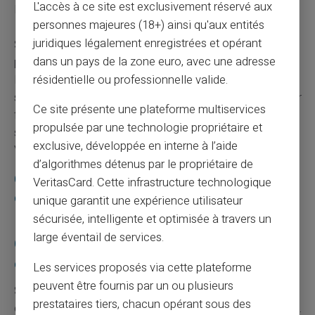
L'accès à ce site est exclusivement réservé aux
les mouvements sur le compte.
personnes majeures (18+) ainsi qu'aux entités
juridiques légalement enregistrées et opérant
Services tiers spécialisés en gestion financière
dans un pays de la zone euro, avec une adresse
personnelle peuvent regrouper divers comptes en un
lieu unique pour superviser activement les entrées et
résidentielle ou professionnelle valide.
sorties instantanément accessibles à tout moment. Pour
Ce site présente une plateforme multiservices
faciliter les virements entrants sécurisés, consultez la
propulsée par une technologie propriétaire et
section dédiée aux
virements entrants
de votre carte
exclusive, développée en interne à l’aide
Veritas Mastercard®.
d’algorithmes détenus par le propriétaire de
Questions fréquentes sur le remboursement
VeritasCard. Cette infrastructure technologique
en cas de fraude à la carte bancaire
unique garantit une expérience utilisateur
sécurisée, intelligente et optimisée à travers un
large éventail de services.
Que faire si ma demande de remboursement
est refusée ?
Les services proposés via cette plateforme
peuvent être fournis par un ou plusieurs
Si votre demande est initialement refusée, demandez
prestataires tiers, chacun opérant sous des
des raisons précises auprès de votre conseiller bancaire.