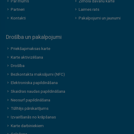
Par mums
Zīmola dāvanu karte
Partneri
Laimes rats
Kontakti
Pakalpojumi un jaunumi
Drošība un pakalpojumi
Priekšapmaksas karte
Karte aktivizēšana
Drošība
Bezkontakta maksājumi (NFC)
Elektroniska papildināšana
Skaidras naudas papildināšana
Neosurf papildināšana
Tūlītējs pārskaitījums
Izvairīšanās no krāpšanas
Karte darbiniekiem