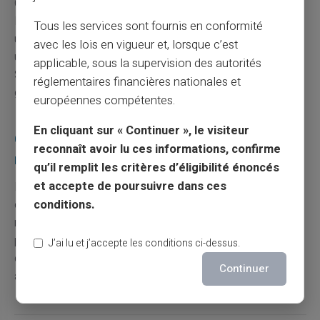
Choisissez des sites certifiés et optez pour
l’authentification renforcée comme 3D Secure. Faites
Tous les services sont fournis en conformité
usage des options limitées telles que le paiement
avec les lois en vigueur et, lorsque c’est
uniquement après validation par code étendu reçu par
applicable, sous la supervision des autorités
SMS ; cela renforce la protection et offre de meilleures
réglementaires financières nationales et
garanties utilisateurs.
européennes compétentes.
En cliquant sur « Continuer », le visiteur
Quels recours ai-je face à de multiples fraudes
reconnaît avoir lu ces informations, confirme
récentes ?
qu’il remplit les critères d’éligibilité énoncés
et accepte de poursuivre dans ces
Face aux occurrences répétées préoccupantes, une
collaboration avec vos agents de sécurité pourrait
conditions.
révéler des modèles de comportement malveillant
persistant. Examinez également la possibilité de
J’ai lu et j’accepte les conditions ci-dessus.
dialogues ouverts dans un cadre collectif pour répondre
Continuer
à vos attentes légales.