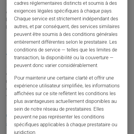
cadres réglementaires distincts et soumis à des
Étudiez si tous les éléments ont été fournis
exigences légales spécifiques à chaque pays.
correctement. Ensuite, envisagez une médiation
Chaque service est strictement indépendant des
bancaire, utile pour résoudre les différends sans
autres, et par conséquent, des services similaires
brusquerie excessive.
peuvent être soumis à des conditions générales
entièrement différentes selon le prestataire. Les
Peut-on récupérer l'intégralité de la somme
conditions de service — telles que les limites de
volée ?
transaction, la disponibilité ou la couverture —
peuvent donc varier considérablement.
L’intégralité de la somme débitée frauduleusement doit
être remboursée, sauf preuve de négligence évidente ou
Pour maintenir une certaine clarté et offrir une
retard manifeste lors de la déclaration initiale. Suivez
expérience utilisateur simplifiée, les informations
donc les délais impartis rigoureusement pour optimiser
affichées sur ce site reflètent les conditions les
vos chances de remboursement complet.
plus avantageuses actuellement disponibles au
sein de notre réseau de prestataires. Elles
Comment éviter les arnaques lors de mes
peuvent ne pas représenter les conditions
achats en ligne ?
spécifiques applicables à chaque prestataire ou
juridiction.