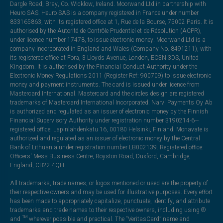
Dargle Road, Bray, Co. Wicklow, Ireland. Moorwand Ltd in partnership with
Heuro SAS. Heuro SAS is a company registered in France under number
833165863, with its registered office at 1, Rue de la Bourse, 75002 Paris. It is
authorised by the Autorité de Contrôle Prudentiel et de Résolution (ACPR),
under licence number 17478, to issue electronic money. Moorwand Ltd is a
company incorporated in England and Wales (Company No. 8491211), with
its registered office at Fora, 3 Lloyds Avenue, London, EC3N 3DS, United
Kingdom. It is authorised by the Financial Conduct Authority under the
Electronic Money Regulations 2011 (Register Ref: 900709) to issue electronic
money and payment instruments. The card is issued under licence from
Mastercard International. Mastercard and the circles design are registered
trademarks of Mastercard International Incorporated. Narvi Payments Oy Ab
is authorized and regulated as an issuer of electronic money by the Finnish
Financial Supervisory Authority under registration number 3190214-6—
registered office: Lapinlahdenkatu 16, 00180 Helsinki, Finland. Monavate is
authorized and regulated as an issuer of electronic money by the Central
Bank of Lithuania under registration number LB002139. Registered office:
Officers' Mess Business Centre, Royston Road, Duxford, Cambridge,
England, CB22 4QH.
All trademarks, trade names, or logos mentioned or used are the property of
their respective owners and may be used for illustrative purposes. Every effort
has been made to appropriately capitalize, punctuate, identify, and attribute
trademarks and trade names to their respective owners, including using ®
and ™ wherever possible and practical. The “VeritasCard” name and