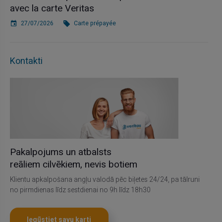
avec la carte Veritas
27/07/2026
Carte prépayée
Kontakti
Pakalpojums un atbalsts
reāliem cilvēkiem, nevis botiem
Klientu apkalpošana angļu valodā pēc biļetes 24/24, pa tālruni
no pirmdienas līdz sestdienai no 9h līdz 18h30
Iegūstiet savu karti