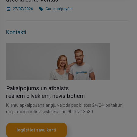
27/07/2026
Carte prépayée
Kontakti
Pakalpojums un atbalsts
reāliem cilvēkiem, nevis botiem
Klientu apkalpošana angļu valodā pēc biļetes 24/24, pa tālruni
no pirmdienas līdz sestdienai no 9h līdz 18h30
Iegūstiet savu karti