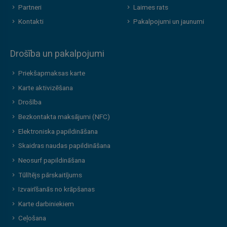
Partneri
Laimes rats
Kontakti
Pakalpojumi un jaunumi
Drošība un pakalpojumi
Priekšapmaksas karte
Karte aktivizēšana
Drošība
Bezkontakta maksājumi (NFC)
Elektroniska papildināšana
Skaidras naudas papildināšana
Neosurf papildināšana
Tūlītējs pārskaitījums
Izvairīšanās no krāpšanas
Karte darbiniekiem
Ceļošana