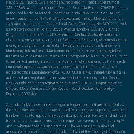
Heuro SAS. Heuro SAS is a company registered in France under number
833165863, with its registered office at 1, Rue de la Bourse, 75002 Paris. It is
authorised by the Autorité de Contrôle Prudentiel et de Résolution (ACPR),
under licence number 17478, to issue electronic money. Moorwand Ltd is a
company incorporated in England and Wales (Company No. 8491211), with
its registered office at Fora, 3 Lloyds Avenue, London, EC3N 3DS, United
Kingdom. It is authorised by the Financial Conduct Authority under the
Electronic Money Regulations 2011 (Register Ref: 900709) to issue electronic
money and payment instruments. The card is issued under licence from
Mastercard International. Mastercard and the circles design are registered
trademarks of Mastercard International Incorporated. Narvi Payments Oy Ab
is authorized and regulated as an issuer of electronic money by the Finnish
Financial Supervisory Authority under registration number 3190214-6—
registered office: Lapinlahdenkatu 16, 00180 Helsinki, Finland. Monavate is
authorized and regulated as an issuer of electronic money by the Central
Bank of Lithuania under registration number LB002139. Registered office:
Officers' Mess Business Centre, Royston Road, Duxford, Cambridge,
England, CB22 4QH.
All trademarks, trade names, or logos mentioned or used are the property of
their respective owners and may be used for illustrative purposes. Every effort
has been made to appropriately capitalize, punctuate, identify, and attribute
trademarks and trade names to their respective owners, including using ®
and ™ wherever possible and practical. The “VeritasCard” name and
associated logos and marks are trademarks and the property of Klopercom.