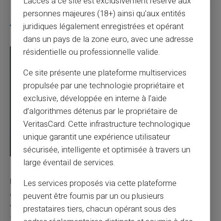
L'accès à ce site est exclusivement réservé aux
personnes majeures (18+) ainsi qu'aux entités
Articles similaires
juridiques légalement enregistrées et opérant
dans un pays de la zone euro, avec une adresse
résidentielle ou professionnelle valide.
Ce site présente une plateforme multiservices
propulsée par une technologie propriétaire et
exclusive, développée en interne à l’aide
d’algorithmes détenus par le propriétaire de
VeritasCard. Cette infrastructure technologique
unique garantit une expérience utilisateur
sécurisée, intelligente et optimisée à travers un
large éventail de services.
03/08/2026
Veritas
Carte prépayée
Une carte bancaire gratuite sans compte, ça
Les services proposés via cette plateforme
existe ?
peuvent être fournis par un ou plusieurs
Vous avez tapé cette recherche parce que votre banque vous
prestataires tiers, chacun opérant sous des
facture 50 € par an pour une carte que vo...