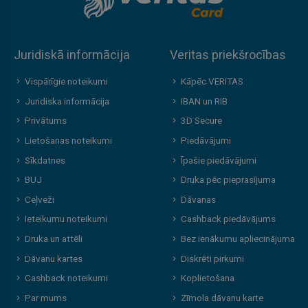
Juridiskā informācija
Veritas priekšrocības
Vispārīgie noteikumi
Kāpēc VERITAS
Juridiska informācija
IBAN un RIB
Privātums
3D Secure
Lietošanas noteikumi
Piedāvājumi
Sīkdatnes
Īpašie piedāvājumi
BUJ
Druka pēc pieprasījuma
Ceļveži
Dāvanas
Ieteikumu noteikumi
Cashback piedāvājums
Druka un attēli
Bez ienākumu apliecinājuma
Dāvanu kartes
Diskrēti pirkumi
Cashback noteikumi
Koplietošana
Par mums
Zīmola dāvanu karte