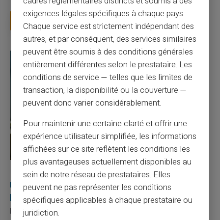
cadres réglementaires distincts et soumis à des
exigences légales spécifiques à chaque pays.
Lire la suite
Chaque service est strictement indépendant des
autres, et par conséquent, des services similaires
peuvent être soumis à des conditions générales
entièrement différentes selon le prestataire. Les
conditions de service — telles que les limites de
transaction, la disponibilité ou la couverture —
peuvent donc varier considérablement.
Pour maintenir une certaine clarté et offrir une
expérience utilisateur simplifiée, les informations
affichées sur ce site reflètent les conditions les
plus avantageuses actuellement disponibles au
27/07/2026
Veritas
Carte prépayée
sein de notre réseau de prestataires. Elles
Utilisation responsable du paiement mobile avec
peuvent ne pas représenter les conditions
la carte Veritas
spécifiques applicables à chaque prestataire ou
Le paiement mobile s'est imposé dans les habitudes quotidiennes,
juridiction.