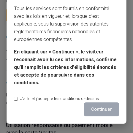
mais il appelle des réflexes pour é...
Tous les services sont fournis en conformité
Lire la suite
avec les lois en vigueur et, lorsque c’est
applicable, sous la supervision des autorités
réglementaires financières nationales et
Catégories
européennes compétentes.
Carte prépayée
En cliquant sur « Continuer », le visiteur
reconnaît avoir lu ces informations, confirme
Escroquerie
qu’il remplit les critères d’éligibilité énoncés
et accepte de poursuivre dans ces
Articles récents
conditions.
Une carte bancaire gratuite sans compte, ça
J’ai lu et j’accepte les conditions ci-dessus.
existe ?
Continuer
03/08/2026
Carte prépayée
Utilisation responsable du paiement mobile
avec la carte Veritas