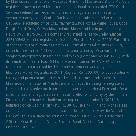
by Mastercard International. Mastercard and the Mastercard Brand Mark are
registered trademarks of Mastercard International Incorporated. PFS Card
Services (Ireland) Limited is authorized and regulated as an issuer of
electronic money by the Central Bank of Ireland under registration number
C175999. Registered office: EML Payments,2nd Floor La Vallee House, Upper
Dargle Road, Bray, Co. Wicklow, Ireland. Moorwand Ltd in partnership with
Heuro SAS. Heuro SAS is a company registered in France under number
833165863, with its registered office at 1, Rue de la Bourse, 75002 Paris. It is
authorised by the Autorité de Contrôle Prudentiel et de Résolution (ACPR),
under licence number 17478, to issue electronic money. Moorwand Ltd is a
company incorporated in England and Wales (Company No. 8491211), with
its registered office at Fora, 3 Lloyds Avenue, London, EC3N 3DS, United
Kingdom. It is authorised by the Financial Conduct Authority under the
Electronic Money Regulations 2011 (Register Ref: 900709) to issue electronic
money and payment instruments. The card is issued under licence from
Mastercard International. Mastercard and the circles design are registered
trademarks of Mastercard International Incorporated. Narvi Payments Oy Ab
is authorized and regulated as an issuer of electronic money by the Finnish
Financial Supervisory Authority under registration number 3190214-6—
registered office: Lapinlahdenkatu 16, 00180 Helsinki, Finland. Monavate is
authorized and regulated as an issuer of electronic money by the Central
Bank of Lithuania under registration number LB002139. Registered office:
Officers' Mess Business Centre, Royston Road, Duxford, Cambridge,
England, CB22 4QH.