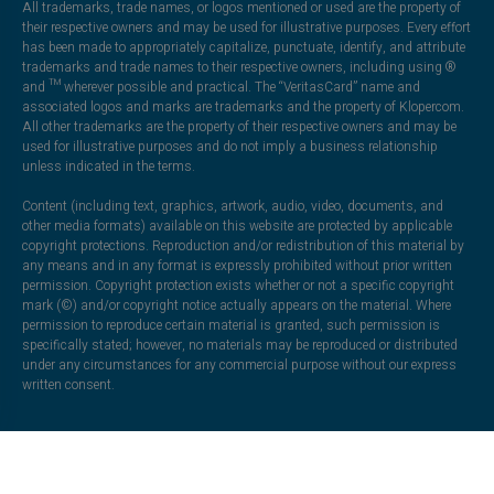
All trademarks, trade names, or logos mentioned or used are the property of
their respective owners and may be used for illustrative purposes. Every effort
has been made to appropriately capitalize, punctuate, identify, and attribute
trademarks and trade names to their respective owners, including using ®
and ™ wherever possible and practical. The “VeritasCard” name and
associated logos and marks are trademarks and the property of Klopercom.
All other trademarks are the property of their respective owners and may be
used for illustrative purposes and do not imply a business relationship
unless indicated in the terms.
Content (including text, graphics, artwork, audio, video, documents, and
other media formats) available on this website are protected by applicable
copyright protections. Reproduction and/or redistribution of this material by
any means and in any format is expressly prohibited without prior written
permission. Copyright protection exists whether or not a specific copyright
mark (©) and/or copyright notice actually appears on the material. Where
permission to reproduce certain material is granted, such permission is
specifically stated; however, no materials may be reproduced or distributed
under any circumstances for any commercial purpose without our express
written consent.