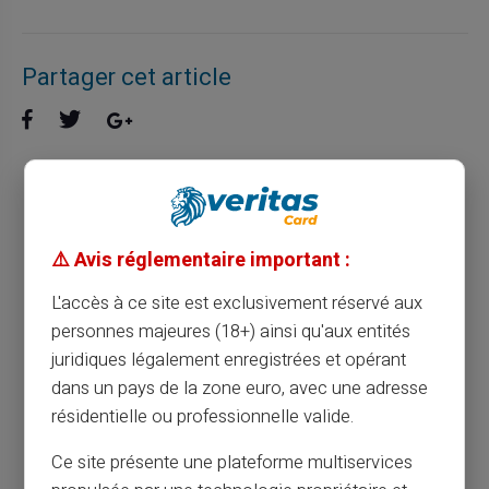
Partager cet article
Découvrez comment la carte prépayée et
sécurité des achats en ligne révolutionnent
vos transactions
⚠️ Avis réglementaire important :
L'accès à ce site est exclusivement réservé aux
Article précédent
personnes majeures (18+) ainsi qu'aux entités
juridiques légalement enregistrées et opérant
dans un pays de la zone euro, avec une adresse
Comment simplifier vos paiements en ligne
résidentielle ou professionnelle valide.
avec une carte prépayée
Ce site présente une plateforme multiservices