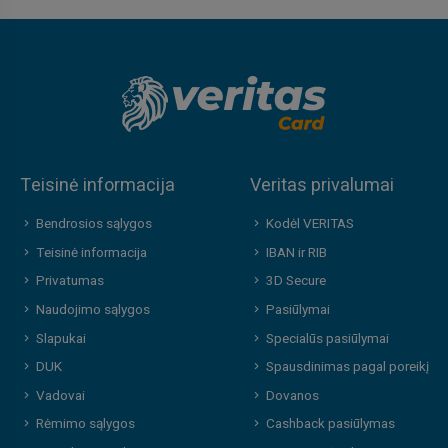
Teisinė informacija
Veritas privalumai
Bendrosios sąlygos
Kodėl VERITAS
Teisinė informacija
IBAN ir RIB
Privatumas
3D Secure
Naudojimo sąlygos
Pasiūlymai
Slapukai
Specialūs pasiūlymai
DUK
Spausdinimas pagal poreikį
Vadovai
Dovanos
Rėmimo sąlygos
Cashback pasiūlymas