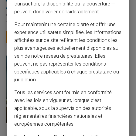
Une carte bancaire gratuite sans compte, ça
transaction, la disponibilité ou la couverture —
existe ?
peuvent donc varier considérablement.
Vous avez tapé cette recherche parce que votre banque vous
facture 50 € par an pour une carte que vo...
Pour maintenir une certaine clarté et offrir une
expérience utilisateur simplifiée, les informations
Lire la suite
affichées sur ce site reflètent les conditions les
plus avantageuses actuellement disponibles au
sein de notre réseau de prestataires. Elles
peuvent ne pas représenter les conditions
spécifiques applicables à chaque prestataire ou
juridiction.
Tous les services sont fournis en conformité
avec les lois en vigueur et, lorsque c’est
applicable, sous la supervision des autorités
réglementaires financières nationales et
européennes compétentes.
27/07/2026
Veritas
Carte prépayée