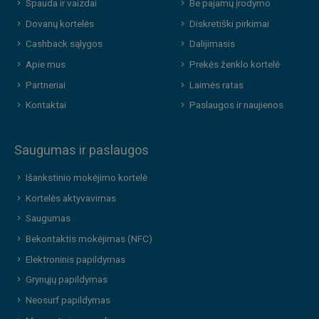
Spauda ir vaizdai
Be pajamų įrodymo
Dovanų kortelės
Diskretiški pirkimai
Cashback sąlygos
Dalijimasis
Apie mus
Prekės ženklo kortelė
Partneriai
Laimės ratas
Kontaktai
Paslaugos ir naujienos
Saugumas ir paslaugos
Išankstinio mokėjimo kortelė
Kortelės aktyvavimas
Saugumas
Bekontaktis mokėjimas (NFC)
Elektroninis papildymas
Grynųjų papildymas
Neosurf papildymas