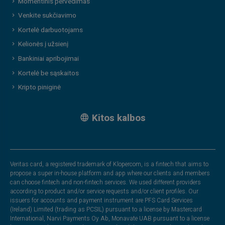
Momentinis pervedimas
Venkite sukčiavimo
Kortelė darbuotojams
Kelionės į užsienį
Bankiniai apribojimai
Kortelė be sąskaitos
Kripto piniginė
Kitos kalbos
Veritas card, a registered trademark of Klopercom, is a fintech that aims to
propose a super in-house platform and app where our clients and members
can choose fintech and non-fintech services. We used different providers
according to product and/or service requests and/or client profiles. Our
issuers for accounts and payment instrument are PFS Card Services
(Ireland) Limited (trading as PCSIL) pursuant to a license by Mastercard
International, Narvi Payments Oy Ab, Monavate UAB pursuant to a license