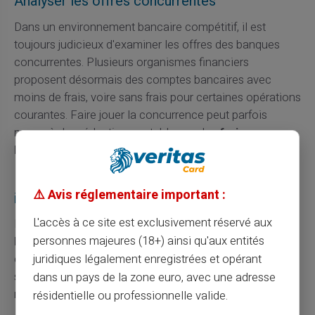
Analyser les offres concurrentes
Dans un environnement bancaire compétitif, il est
toujours judicieux d'examiner les offres des banques
concurrentes. Plusieurs organismes financiers
proposent désormais des comptes bancaires avec
moins de frais, voire sans frais pour certaines opérations
courantes. Faire jouer la concurrence peut parfois
mener à des réductions notables sur les
frais
bancaires,
y compris les
agios.
Les différents types de comptes et leurs
⚠️ Avis réglementaire important :
impacts sur les agios
L'accès à ce site est exclusivement réservé aux
Il est crucial de noter que tous les types de
comptes
personnes majeures (18+) ainsi qu'aux entités
bancaires
ne subissent pas les mêmes
agios.
Par
exemple, un compte épargne n'est généralement pas
juridiques légalement enregistrées et opérant
sujet à des découverts et donc à des
agios.
En
dans un pays de la zone euro, avec une adresse
revanche, les comptes courants sont les plus exposés.
résidentielle ou professionnelle valide.