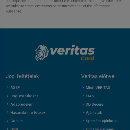
consequences arising from the use of the contents of this site, whether they
are linked to errors, omissions or the interpretation of the information
published.
Jogi feltételek
Veritas előnyei
ÁSZF
Miért VERITAS
Jogi nyilatkozat
IBAN
Adatvédelem
3D Secure
Használati feltételek
Ajánlatok
Cookie
Speciális ajánlatok
GYIK
Print on demand