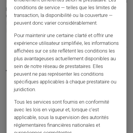
Pour résumer, la compréhension et la maîtrise des
agios
conditions de service — telles que les limites de
passent par une vigilance constante et une bonne
transaction, la disponibilité ou la couverture —
utilisation des outils mis à disposition par les banques.
peuvent donc varier considérablement.
En gérez mieux vos finances, vous éviterez des frais
inutiles et garderez le contrôle sur votre budget.
Pour maintenir une certaine clarté et offrir une
expérience utilisateur simplifiée, les informations
affichées sur ce site reflètent les conditions les
Partager cet article
plus avantageuses actuellement disponibles au
sein de notre réseau de prestataires. Elles
peuvent ne pas représenter les conditions
spécifiques applicables à chaque prestataire ou
juridiction.
Ouvrir un compte en ligne sans dépôt et
sans justificatif
Tous les services sont fournis en conformité
avec les lois en vigueur et, lorsque c’est
applicable, sous la supervision des autorités
Article précédent
réglementaires financières nationales et