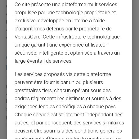
Ce site présente une plateforme multiservices
Certains comptes jeunes ou étudiants bénéficient aussi
propulsée par une technologie propriétaire et
de conditions préférentielles visant à limiter les frais
exclusive, développée en interne à l’aide
bancaires, y compris les
agios.
Si vous correspondez
d’algorithmes détenus par le propriétaire de
aux critères, cela vaut la peine de se renseigner auprès
VeritasCard. Cette infrastructure technologique
de votre banque.
unique garantit une expérience utilisateur
sécurisée, intelligente et optimisée à travers un
Comptes particuliers vs comptes
large éventail de services.
professionnels
Les services proposés via cette plateforme
Les conditions varient également entre les comptes
peuvent être fournis par un ou plusieurs
personnels et les comptes professionnels. Les tarifs
prestataires tiers, chacun opérant sous des
appliqués aux professionnels sont souvent différents, et
cadres réglementaires distincts et soumis à des
bien souvent plus élevés pour compenser le risque
exigences légales spécifiques à chaque pays.
accru pris par la banque. Une entreprise doit donc faire
Chaque service est strictement indépendant des
preuve de vigilance accrue et de gestion proactive pour
autres, et par conséquent, des services similaires
limiter ses
frais bancaires.
peuvent être soumis à des conditions générales
entièrement différentes selon le prestataire. Les