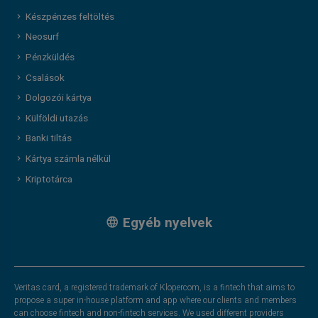
Készpénzes feltöltés
Neosurf
Pénzküldés
Csalások
Dolgozói kártya
Külföldi utazás
Banki tiltás
Kártya számla nélkül
Kriptotárca
Egyéb nyelvek
Veritas card, a registered trademark of Klopercom, is a fintech that aims to
propose a super in-house platform and app where our clients and members
can choose fintech and non-fintech services. We used different providers