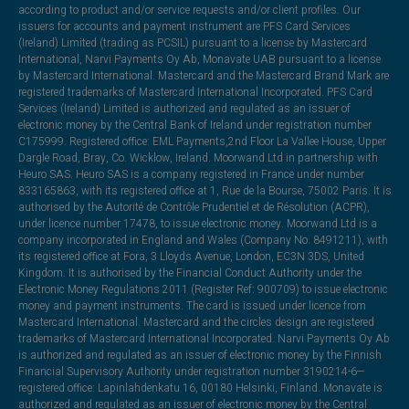
according to product and/or service requests and/or client profiles. Our
issuers for accounts and payment instrument are PFS Card Services
(Ireland) Limited (trading as PCSIL) pursuant to a license by Mastercard
International, Narvi Payments Oy Ab, Monavate UAB pursuant to a license
by Mastercard International. Mastercard and the Mastercard Brand Mark are
registered trademarks of Mastercard International Incorporated. PFS Card
Services (Ireland) Limited is authorized and regulated as an issuer of
electronic money by the Central Bank of Ireland under registration number
C175999. Registered office: EML Payments,2nd Floor La Vallee House, Upper
Dargle Road, Bray, Co. Wicklow, Ireland. Moorwand Ltd in partnership with
Heuro SAS. Heuro SAS is a company registered in France under number
833165863, with its registered office at 1, Rue de la Bourse, 75002 Paris. It is
authorised by the Autorité de Contrôle Prudentiel et de Résolution (ACPR),
under licence number 17478, to issue electronic money. Moorwand Ltd is a
company incorporated in England and Wales (Company No. 8491211), with
its registered office at Fora, 3 Lloyds Avenue, London, EC3N 3DS, United
Kingdom. It is authorised by the Financial Conduct Authority under the
Electronic Money Regulations 2011 (Register Ref: 900709) to issue electronic
money and payment instruments. The card is issued under licence from
Mastercard International. Mastercard and the circles design are registered
trademarks of Mastercard International Incorporated. Narvi Payments Oy Ab
is authorized and regulated as an issuer of electronic money by the Finnish
Financial Supervisory Authority under registration number 3190214-6—
registered office: Lapinlahdenkatu 16, 00180 Helsinki, Finland. Monavate is
authorized and regulated as an issuer of electronic money by the Central