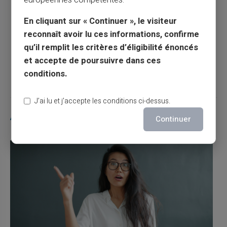
européennes compétentes.
Tout savoir sur les délais d’un virement
En cliquant sur « Continuer », le visiteur
bancaire
reconnaît avoir lu ces informations, confirme
qu’il remplit les critères d’éligibilité énoncés
et accepte de poursuivre dans ces
Article suivant
conditions.
J’ai lu et j’accepte les conditions ci-dessus.
Articles similaires
Continuer