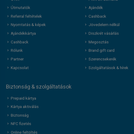
Útmutatók
Ajándék
Referral feltételek
Cashback
Nyomtatás & képek
Jövedelem nélkül
Ajándékkártya
Diszkrét vásárlás
Cashback
Megosztás
Rólunk
Brand gift card
Partner
Szerencsekerék
Kapcsolat
Szolgáltatások & hírek
Biztonság & szolgáltatások
Prepaid kártya
Kártya aktiválás
Biztonság
NFC fizetés
Online feltöltés