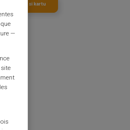
Pořiďte si kartu
entes
s que
rture —
ence
 site
lement
les
lois