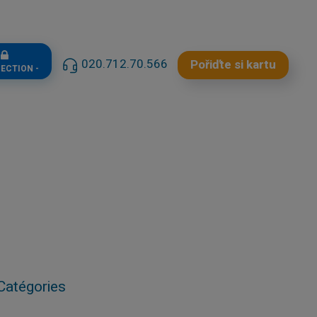
n
020.712.70.566
Pořiďte si kartu
NECTION -
Catégories