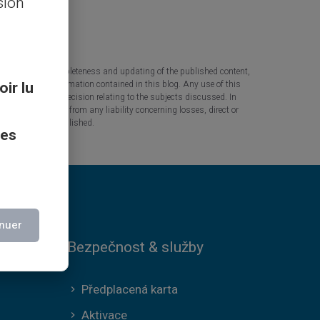
sion
 the accuracy, completeness and updating of the published content,
oir lu
 based on the information contained in this blog. Any use of this
tant question or decision relating to the subjects discussed. In
tners are released from any liability concerning losses, direct or
the information published.
ces
nuer
Bezpečnost & služby
Předplacená karta
Aktivace