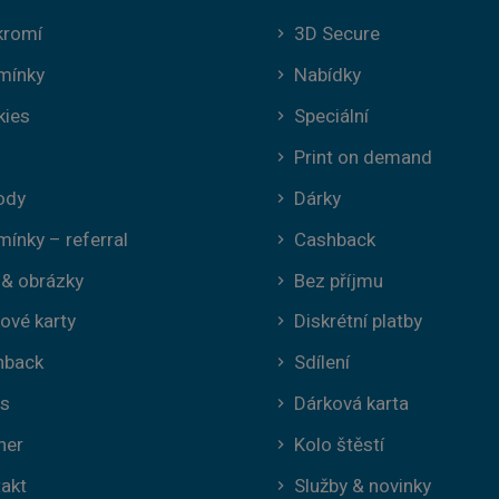
kromí
3D Secure
mínky
Nabídky
kies
Speciální
Print on demand
ody
Dárky
ínky – referral
Cashback
 & obrázky
Bez příjmu
ové karty
Diskrétní platby
hback
Sdílení
ás
Dárková karta
ner
Kolo štěstí
akt
Služby & novinky