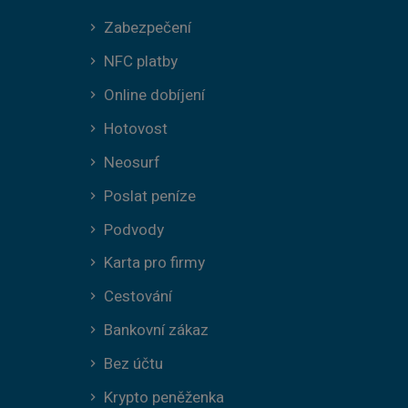
Zabezpečení
NFC platby
Online dobíjení
Hotovost
Neosurf
Poslat peníze
Podvody
Karta pro firmy
Cestování
Bankovní zákaz
Bez účtu
Krypto peněženka