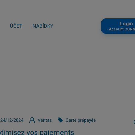
Logi
ÚČET
NABÍDKY
- Account CON
24/12/2024
Veritas
Carte prépayée
timisez vos paiements