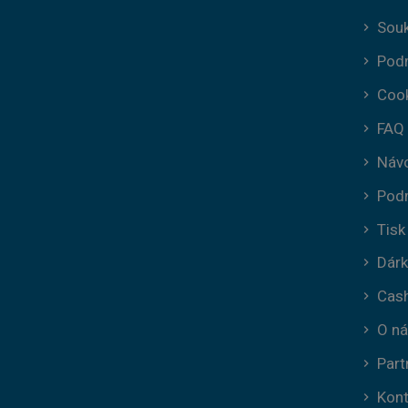
Sou
Pod
Coo
FAQ
Náv
Podm
Tisk
Dárk
Cas
O n
Part
Kont