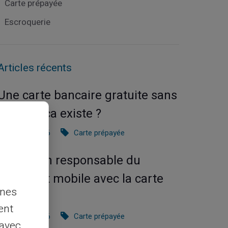
Carte prépayée
Escroquerie
Articles récents
Une carte bancaire gratuite sans
compte, ça existe ?
03/08/2026
Carte prépayée
Utilisation responsable du
paiement mobile avec la carte
nnes
Veritas
ent
27/07/2026
Carte prépayée
 avec