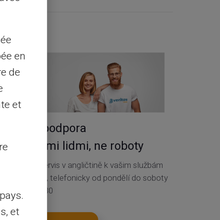
Kontakt
sée
pée en
re de
e
te et
Servis a podpora
skutečnými lidmi, ne roboty
re
Zákaznický servis v angličtině k vašim službám
lístkem 24/24, telefonicky od pondělí do soboty
od 9h do 18h30
pays.
s, et