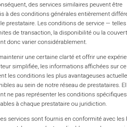
épayée et les découverts bancaires
onséquent, des services similaires peuvent être
gestion des finances personnelles peut souvent être
s à des conditions générales entièrement différ
lexe, en particulier lorsqu'il s'agit d'éviter les
le prestataire. Les conditions de service — telle
ouverts bancaires coûteux. La cart...
mites de transaction, la disponibilité ou la couve
nt donc varier considérablement.
aintenir une certaine clarté et offrir une expéri
20/12/2024
Veritas
Carte prépayée
ateur simplifiée, les informations affichées sur ce
timisez la sécurité de vos paiements
tent les conditions les plus avantageuses actuel
 ligne avec une carte prépayée
ibles au sein de notre réseau de prestataires. El
c l'escalade des achats en ligne, la sécurité des
nt ne pas représenter les conditions spécifiques
nsactions devient primordiale. Voici comment une carte
ables à chaque prestataire ou juridiction.
payée et sécurité des paiements e...
les services sont fournis en conformité avec les 