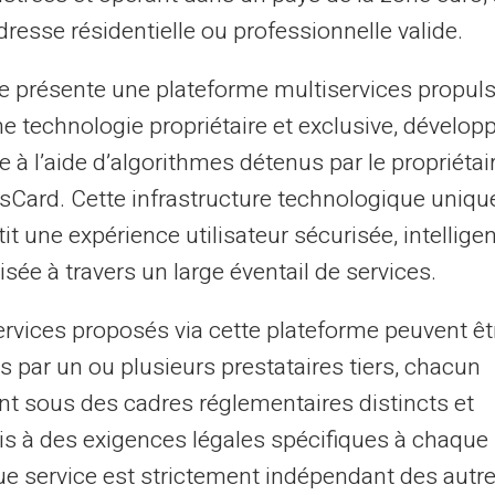
resse résidentielle ou professionnelle valide.
22/12/2024
Veritas
Carte prépayée
te présente une plateforme multiservices propul
timisez vos finances : comment
ne technologie propriétaire et exclusive, dévelop
e à l’aide d’algorithmes détenus par le propriétai
iter les frais bancaires grâce à une
asCard. Cette infrastructure technologique uniqu
rte prépayée
it une expérience utilisateur sécurisée, intelligen
s vous posez sûrement la question comment réduire
sée à travers un large éventail de services.
frais ? Une solution efficace est l'utilisation d'une carte
payée. Alors, comment cette...
ervices proposés via cette plateforme peuvent êt
s par un ou plusieurs prestataires tiers, chacun
nt sous des cadres réglementaires distincts et
21/12/2024
Veritas
Carte prépayée
s à des exigences légales spécifiques à chaque 
timisez vos finances : la carte
e service est strictement indépendant des autre