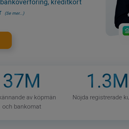
 banköverföring, kreditkort
er
(Se mer...)
37
M
1
.3M
kännande av köpmän
Nöjda registrerade k
och bankomat