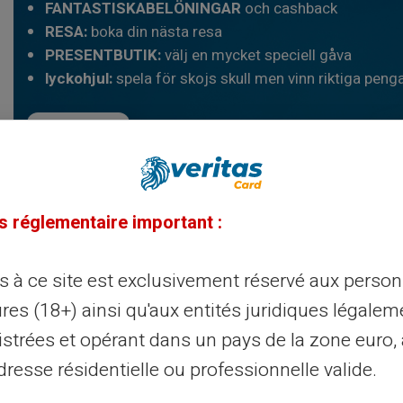
FANTASTISKABELÖNINGAR
och cashback
RESA:
boka din nästa resa
PRESENTBUTIK:
välj en mycket speciell gåva
lyckohjul:
spela för skojs skull men vinn riktiga peng
Läs mer
s réglementaire important :
ès à ce site est exclusivement réservé aux perso
res (18+) ainsi qu'aux entités juridiques légalem
privatperson
istrées et opérant dans un pays de la zone euro,
resse résidentielle ou professionnelle valide.