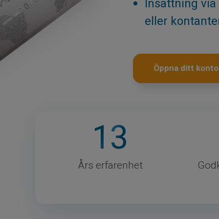
Insättning via
eller kontant
Öppna ditt konto
13
Års erfarenhet
God