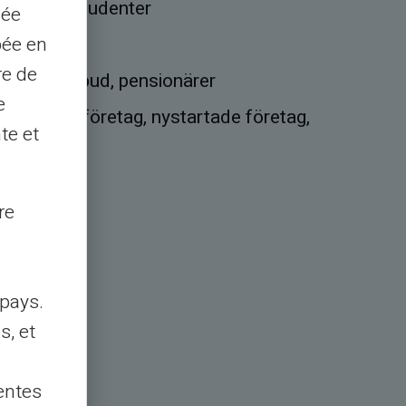
rksamma, studenter
sée
pée en
re de
, bankförbud, pensionärer
e
delstora företag, nystartade företag,
te et
tagare...
kkonto
re
pays.
s, et
entes