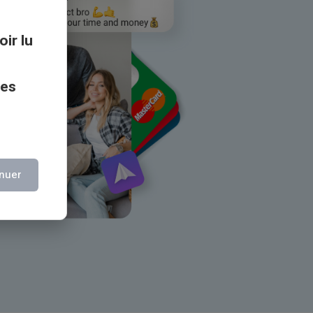
oir lu
ces
nuer