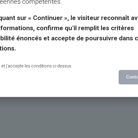
éennes compétentes.
bankomater
quant sur « Continuer », le visiteur reconnaît av
nformations, confirme qu’il remplit les critères
ller neobank
gibilité énoncés et accepte de poursuivre dans 
verföringar
tions.
lu et j’accepte les conditions ci-dessus.
Conti