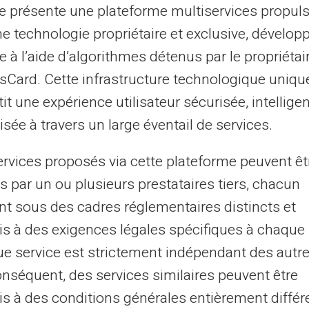
Anställda, yrkesve
te présente une plateforme multiservices propul
ne technologie propriétaire et exclusive, dévelop
Arbetslös, Turister
e à l’aide d’algorithmes détenus par le propriétai
Arbetande ungdomar
asCard. Cette infrastructure technologique uniqu
Företag, små och me
it une expérience utilisateur sécurisée, intelligen
föreningar, egenföre
sée à travers un large éventail de services.
Med eller utan ban
ervices proposés via cette plateforme peuvent êt
s par un ou plusieurs prestataires tiers, chacun
nt sous des cadres réglementaires distincts et
Läs mer
s à des exigences légales spécifiques à chaque 
e service est strictement indépendant des autre
onséquent, des services similaires peuvent être
s à des conditions générales entièrement différ