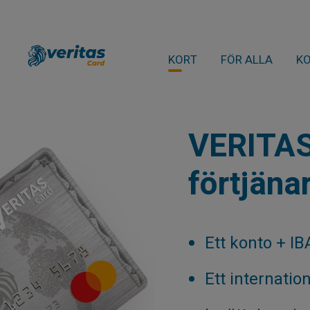
KORT
FÖR ALLA
K
VERITAS
förtjäna
Ett konto + I
Ett internatio