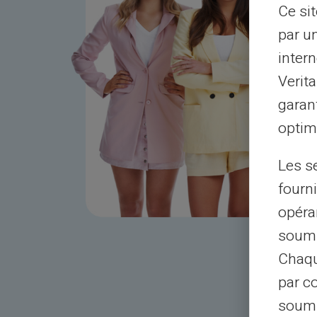
Ce si
par u
intern
Verit
garant
optimi
Les s
fourni
opéra
soumi
Chaqu
par c
soumi