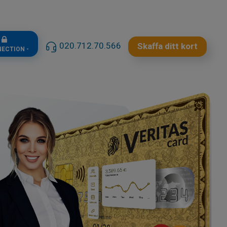
n
020.712.70.566
Skaffa ditt kort
NECTION -