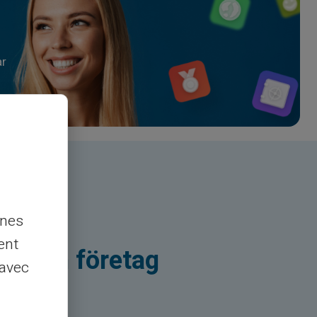
ar
nnes
ent
er och företag
 avec