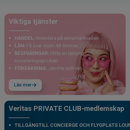
Viktiga tjänster
HANDEL:
Investera på aktiemarknaden
LÅN:
Få svar inom 48 timmar
BESPARINGAR:
Hitta en lämplig
investeringsprodukt
FÖRSÄKRING:
Jämför och välj
Läs mer
Veritas PRIVATE CLUB-medlemskap
TILLGÅNGTILL CONCIERGE OCH FLYGPLATS LOU