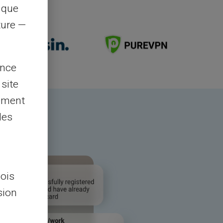
s que
rture —
ence
 site
lement
les
lois
sion