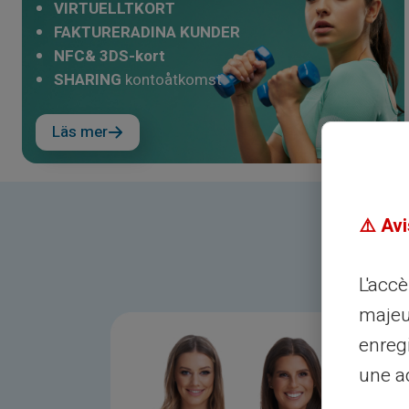
VIRTUELLTKORT
FAKTURERADINA KUNDER
NFC& 3DS-kort
SHARING
kontoåtkomst
Läs mer
⚠️ Avi
L'acc
majeu
enreg
une ad