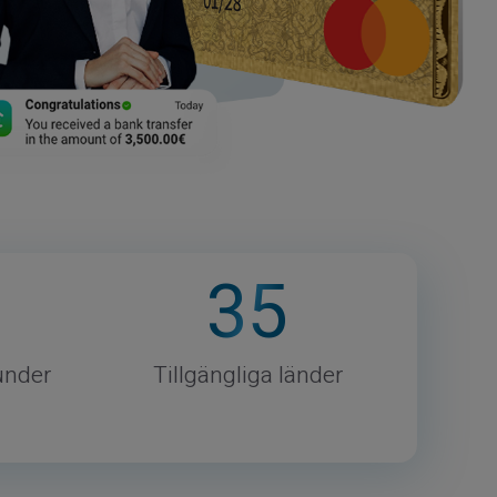
35
under
Tillgängliga länder