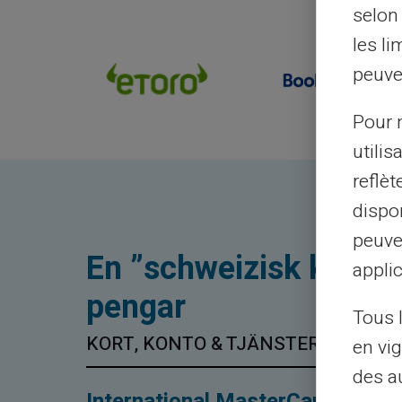
selon 
les li
peuve
Pour m
utilis
reflè
dispon
peuve
En ”schweizisk kniv” f
applic
pengar
Tous 
KORT, KONTO & TJÄNSTER
en vig
des a
International MasterCard