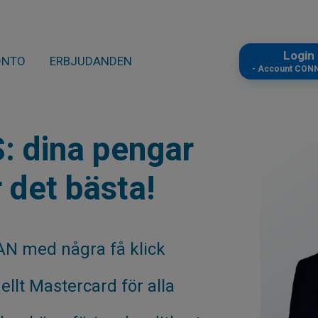
Logi
ONTO
ERBJUDANDEN
- Account CON
: dina pengar
r det bästa!
BAN med några få klick
nellt Mastercard för alla