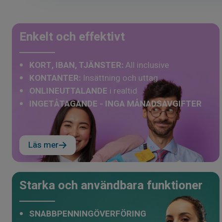
Enkelt och effektivt
KORT, IBAN, TJÄNSTER:
All inclusive
KONTANTER:
Insättning och uttag
ONLINEUTTALANDE
i realtid
INGETÅTAGANDE - INGA MÅNADSAVGIFTER
Läs mer
Starka och användbara funktioner
SNABBPENNINGÖVERFÖRING