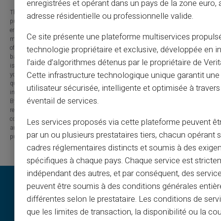
enregistrées et opérant dans un pays de la zone euro,
The information provided on this blog is presented for informational
adresse résidentielle ou professionnelle valide.
purposes only and has no contractual or legal value. Although we strive to
ensure the accuracy, completeness and updating of the published content, it
Ce site présente une plateforme multiservices propuls
may contain errors, omissions or inaccuracies. Carte Veritas and the authors
of the articles cannot be held responsible for decisions or actions taken
technologie propriétaire et exclusive, développée en i
based on the information contained in this blog. Any use of this information
l’aide d’algorithmes détenus par le propriétaire de Veri
is made at your own risk and under your sole responsibility. We encourage
Cette infrastructure technologique unique garantit un
you to consult a qualified professional or an expert for any important
question or decision relating to the subjects discussed. In addition, the
utilisateur sécurisée, intelligente et optimisée à travers
information presented on this site may be modified or updated without notice.
éventail de services.
By visiting this blog, you agree that Carte Veritas and its partners are
released from any liability concerning losses, direct or indirect damages, or
consequences arising from the use of the contents of this site, whether they
Les services proposés via cette plateforme peuvent êtr
are linked to errors, omissions or the interpretation of the information
par un ou plusieurs prestataires tiers, chacun opérant
published.
cadres réglementaires distincts et soumis à des exige
spécifiques à chaque pays. Chaque service est stricte
indépendant des autres, et par conséquent, des service
peuvent être soumis à des conditions générales entiè
différentes selon le prestataire. Les conditions de serv
que les limites de transaction, la disponibilité ou la c