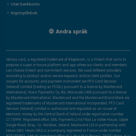
Utan bankkonto
Kryptoplånbok
Andra språk
Veritas card, a registered trademark of Klopercom, is a fintech that aims to
propose a super in-house platform and app where our clients and members
can choose fintech and non-fintech services. We used different providers
according to product and/or service requests and/or client profiles. Our
issuers for accounts and payment instrument are PFS Card Services
(Ireland) Limited (trading as PCSIL) pursuant to a license by Mastercard
International, Narvi Payments Oy Ab, Monavate UAB pursuant to a license
by Mastercard International. Mastercard and the Mastercard Brand Mark are
registered trademarks of Mastercard International Incorporated. PFS Card
Services (Ireland) Limited is authorized and regulated as an issuer of
electronic money by the Central Bank of Ireland under registration number
C175999. Registered office: EML Payments,2nd Floor La Vallee House, Upper
Dargle Road, Bray, Co. Wicklow, Ireland. Moorwand Ltd in partnership with
Heuro SAS. Heuro SAS is a company registered in France under number
833165863, with its registered office at 1, Rue de la Bourse, 75002 Paris. It is