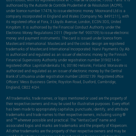
authorised by the Autorité de Contrôle Prudentiel et de Résolution (ACPR),
under licence number 17478, to issue electronic money. Moorwand Ltd is a
company incorporated in England and Wales (Company No. 8491211), with
its registered office at Fora, 3 Lloyds Avenue, London, EC3N 3DS, United
Kingdom. It is authorised by the Financial Conduct Authority under the
Electronic Money Regulations 2011 (Register Ref: 900709) to issue electronic
money and payment instruments. The card is issued under licence from
Mastercard International. Mastercard and the circles design are registered
trademarks of Mastercard International Incorporated. Narvi Payments Oy Ab
is authorized and regulated as an issuer of electronic money by the Finnish
Financial Supervisory Authority under registration number 3190214-6—
registered office: Lapinlahdenkatu 16, 00180 Helsinki, Finland. Monavate is
authorized and regulated as an issuer of electronic money by the Central
Bank of Lithuania under registration number LB002139. Registered office:
Officers' Mess Business Centre, Royston Road, Duxford, Cambridge,
England, CB22 4QH.
All trademarks, trade names, or logos mentioned or used are the property of
their respective owners and may be used for illustrative purposes. Every effort
has been made to appropriately capitalize, punctuate, identify, and attribute
trademarks and trade names to their respective owners, including using ®
and ™ wherever possible and practical. The “VeritasCard” name and
associated logos and marks are trademarks and the property of Klopercom.
All other trademarks are the property of their respective owners and may be