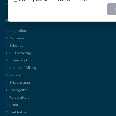
Kontakt
Tjänster & nyheter
C
Säkerhet & tjänster
Prepaidkort
Aktivera kort
Säkerhet
NFC-betalning
Onlinepåfyllning
Kontantpåfyllning
Neosurf
Skicka pengar
Bedrägerier
Personalkort
Resor
Bankförbud