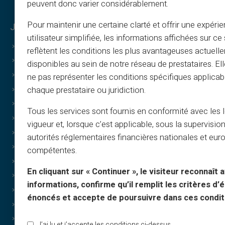
peuvent donc varier considérablement.
Pour maintenir une certaine clarté et offrir une expéri
Juridik & villkor
Veritas fördelar
utilisateur simplifiée, les informations affichées sur ce 
Allmänna villkor
Varför VERITAS
reflètent les conditions les plus avantageuses actuell
Juridisk info
IBAN & RIB
disponibles au sein de notre réseau de prestataires. El
Integritet
3D Secure
ne pas représenter les conditions spécifiques applicab
chaque prestataire ou juridiction.
Användarvillkor
Erbjudanden
Cookies
Specialerbjudanden
Tous les services sont fournis en conformité avec les 
FAQ
Print on demand
vigueur et, lorsque c’est applicable, sous la supervisio
Guider
Gåvor
autorités réglementaires financières nationales et eu
Villkor – värvning
Cashback
compétentes.
Tryck & bilder
Utan inkomst
En cliquant sur « Continuer », le visiteur reconnaît a
Presentkort
Diskreta köp
informations, confirme qu’il remplit les critères d’él
Cashback
Delning
énoncés et accepte de poursuivre dans ces condit
Om oss
Presentkort
Partner
Lyckohjul
J’ai lu et j’accepte les conditions ci-dessus.