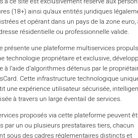
ès à ce site est exclusivement réservé aux perso
res (18+) ainsi qu'aux entités juridiques légalem
Принимается в более чем 36 миллионах торговых
точек и банкоматов по всему миру.
istrées et opérant dans un pays de la zone euro,
resse résidentielle ou professionnelle valide.
зарядка
Перезагрузка наличных
Пе
te présente une plateforme multiservices propul
ne technologie propriétaire et exclusive, dévelop
e à l’aide d’algorithmes détenus par le propriétai
asCard. Cette infrastructure technologique uniqu
it une expérience utilisateur sécurisée, intelligen
sée à travers un large éventail de services.
ervices proposés via cette plateforme peuvent êt
s par un ou plusieurs prestataires tiers, chacun
nt sous des cadres réglementaires distincts et