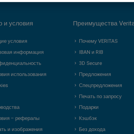
о и условия
Преимущества Verit
ие условия
Почему VERITAS
вовая информация
IBAN и RIB
фиденциальность
3D Secure
овия использования
Предложения
kies
Спецпредложения
Печать по запросу
оводства
Подарки
овия – рефералы
Кэшбэк
ать и изображения
Без дохода