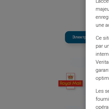
L'acc
majeu
enreg
une ad
Электронная пере
Ce si
par u
intern
Verit
garant
optimi
Les s
fourni
opéra