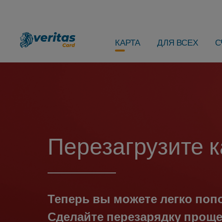
КАРТА
ДЛЯ ВСЕХ
С
Перезагрузите к
Теперь вы можете легко попо
Сделайте перезарядку проще