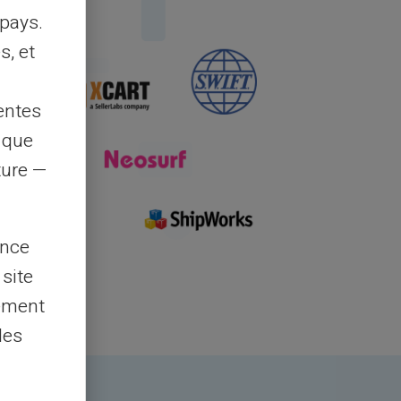
pays.
s, et
entes
s que
rture —
ence
 site
lement
les