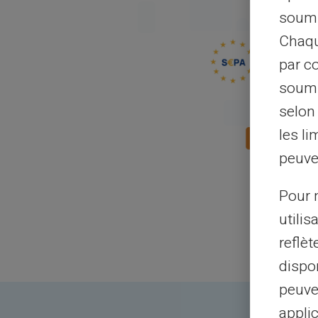
soumi
Chaqu
par c
soumi
selon 
les li
peuve
Pour m
utilis
reflè
dispon
peuve
applic