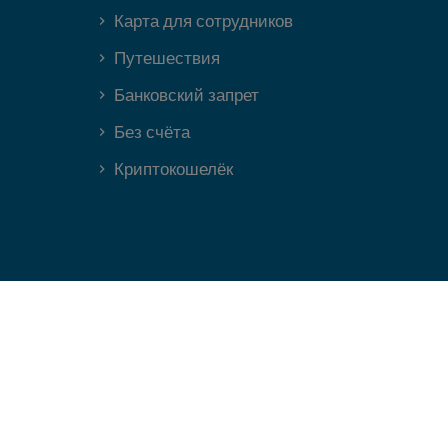
Карта для сотрудников
Путешествия
Банковский запрет
Без счёта
Криптокошелёк
can choose fintech and non-fintech services. We used different
Ireland) Limited (trading as PCSIL) pursuant to a license by
nd Mark are registered trademarks of Mastercard International
egistration number C175999. Registered office: EML Payments,2nd
in France under number 833165863, with its registered office at 1,