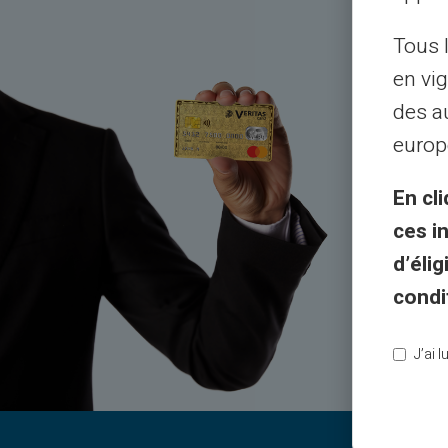
Tous 
О
en vig
реа
des a
europ
En cli
Обслужи
ces i
d’éli
тел
condi
J’ai 