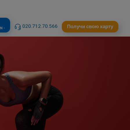
020.712.70.566
Получи свою карту
N -