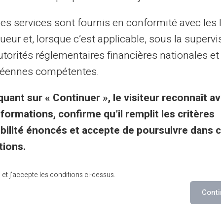
les services sont fournis en conformité avec les 
бслуживание и поддерж
ueur et, lorsque c’est applicable, sous la supervi
льными людьми, а не бо
utorités réglementaires financières nationales et
éennes compétentes.
quant sur « Continuer », le visiteur reconnaît av
вание клиентов на английском языке к вашим
nformations, confirme qu’il remplit les critères
по билету 24/24, по
gibilité énoncés et accepte de poursuivre dans 
ефону с понедельника по субботу с 9:00 до 1
tions.
lu et j’accepte les conditions ci-dessus.
Свяжитесь с нами
Conti