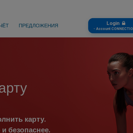
Login
ЧЁТ
ПРЕДЛОЖЕНИЯ
- Account CONNECTIO
арту
лнить карту.
 и безопаснее.