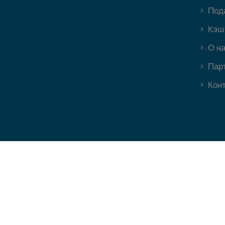
Под
Кэш
О н
Пар
Кон
Veritas card, a registered trademark of Klopercom, is a fintech t
providers according to product and/or service requests and/or clie
Mastercard International, Narvi Payments Oy Ab, Monavate UAB pu
Incorporated. PFS Card Services (Ireland) Limited is authorized a
Floor La Vallee House, Upper Dargle Road, Bray, Co. Wicklow, Irel