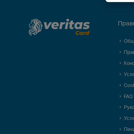
Прав
Общ
Пра
Кон
Усл
Coo
FAQ
Рук
Усл
Печ