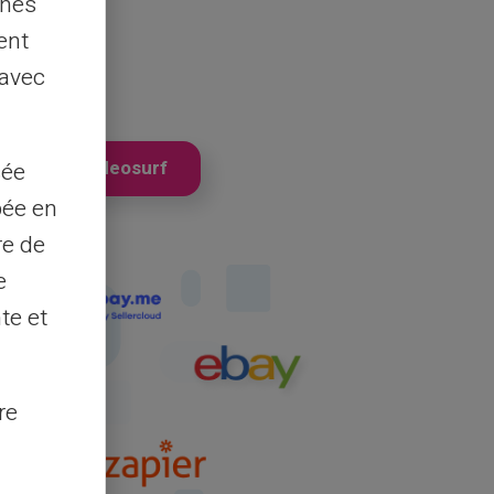
nnes
ent
 avec
резагрузка Neosurf
sée
pée en
re de
e
te et
re