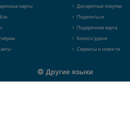
арочные карты
Дискретные покупки
бэк
Поделиться
ас
Подарочная карта
тнёрам
Колесо удачи
такты
Сервисы и новости
Другие языки
hat aims to propose a super in-house platform and app where our clients and members 
nt profiles. Our issuers for accounts and payment instrument are PFS Card Services (
rsuant to a license by Mastercard International. Mastercard and the Mastercard Bra
nd regulated as an issuer of electronic money by the Central Bank of Ireland under r
and. Moorwand Ltd in partnership with Heuro SAS. Heuro SAS is a company registered 