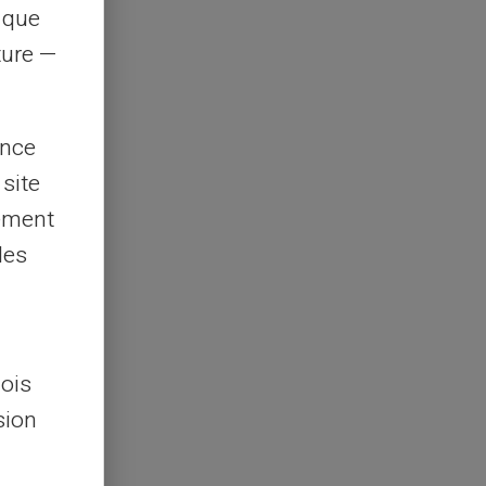
s que
rture —
ence
 site
lement
les
lois
sion