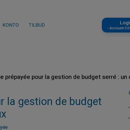
Log
KONTO
TILBUD
- Account C
e prépayée pour la gestion de budget serré : un o
r la gestion de budget
ux
ayée