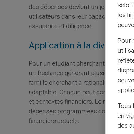
selon 
des dépenses devient un jeu d'enfant.
les li
utilisateurs dans leur capacité à pilot
peuve
assurance et diligence.
Pour m
Application à la diversité
utilis
reflè
Pour un étudiant cherchant à naviguer
dispon
un freelance générant plusieurs flux 
peuve
famille cherchant à rationaliser ses c
applic
adaptable. Chacun peut configurer et u
et contextes financiers. Le montant fac
Tous 
dépenses programmées correspondent
en vig
financiers actuels.
des a