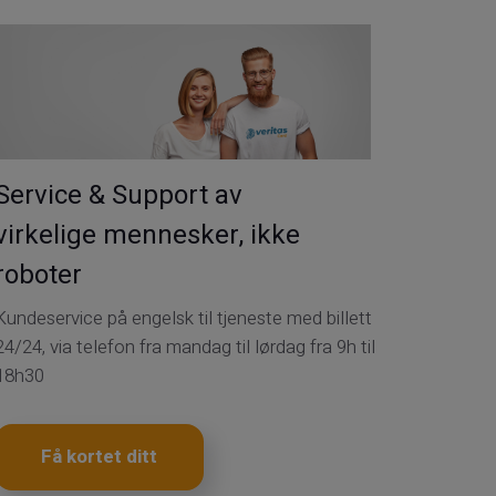
Service & Support av
virkelige mennesker, ikke
roboter
Kundeservice på engelsk til tjeneste med billett
24/24, via telefon fra mandag til lørdag fra 9h til
18h30
Få kortet ditt