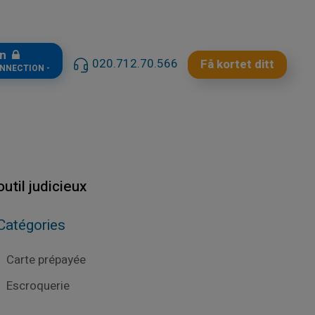
in
020.712.70.566
Få kortet ditt
ONNECTION -
util judicieux
Catégories
Carte prépayée
Escroquerie