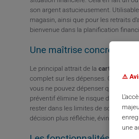
situation financière. Cela en fait un o
son argent astucieusement. Utilisabl
magasin, ainsi que pour les retraits d'a
bienvenue dans la planification financ
Une maîtrise concrète de
Le principal attrait de la
carte Veritas
⚠️ Avi
complet sur les dépenses. Contrairem
vous ne pouvez dépenser que le mont
L'acc
préventif élimine le risque de frais po
majeu
rester dans les limites de son budge
enreg
décision plus réfléchie, évinçant les
une ad
Les fonctionnalités orient