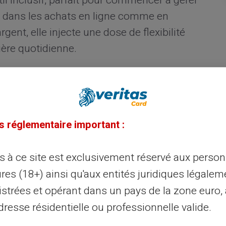
util inclusif, parfait pour commencer à gérer
e dans les achats en ligne comme en
rgent, elle injecte une dose de flexibilité
ière quotidienne.
s dépenses
réside dans sa capacité à offrir un contrôle
s réglementaire important :
ent aux comptes bancaires traditionnels,
ant facturé sur la carte. Ce mécanisme
ès à ce site est exclusivement réservé aux perso
ur découvert et aide significativement à
res (18+) ainsi qu'aux entités juridiques légalem
t prévu. Chaque achat devient donc une
istrées et opérant dans un pays de la zone euro,
 dépenses impulsives souvent regrettables.
resse résidentielle ou professionnelle valide.
ées vers l'économie