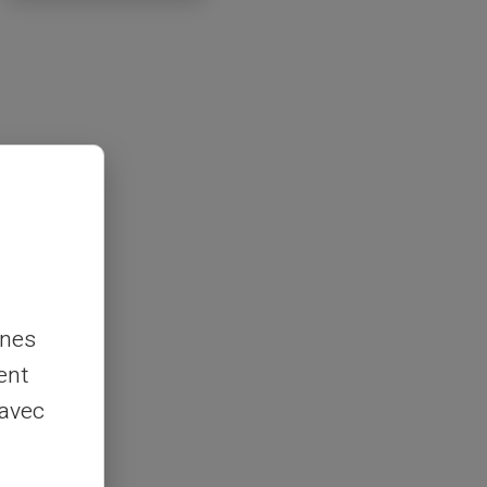
nnes
ent
 avec