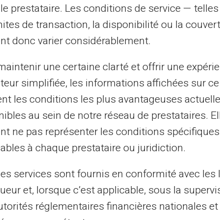
le prestataire. Les conditions de service — telle
 Cette transparence conforte les
mites de transaction, la disponibilité ou la couve
er leurs finances personnelles avec
nt donc varier considérablement.
aintenir une certaine clarté et offrir une expéri
 des besoins personnels
ateur simplifiée, les informations affichées sur ce
tent les conditions les plus avantageuses actuel
 entre les semestres avec un budget limité,
ibles au sein de notre réseau de prestataires. El
de revenus intermittents, ou même une
nt ne pas représenter les conditions spécifiques
oûts mensuels, la carte Veritas est
ables à chaque prestataire ou juridiction.
tiliser la carte selon ses propres besoins
turé peut varier, garantissant ainsi que les
les services sont fournis en conformité avec les 
 toujours exactement à vos plans
ueur et, lorsque c’est applicable, sous la supervi
utorités réglementaires financières nationales et