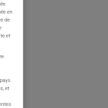
sée
pée en
re de
e
te et
re
pays.
s, et
entes