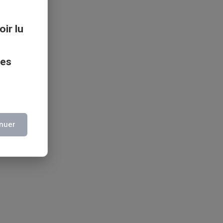
oir lu
ces
nuer