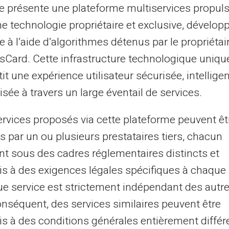
te présente une plateforme multiservices propul
ne technologie propriétaire et exclusive, dévelop
consommation, la carte prépayée pour la
e à l’aide d’algorithmes détenus par le propriétai
téristiques spécialement orientées vers
asCard. Cette infrastructure technologique uniqu
ilisateurs peuvent profiter de diverses
it une expérience utilisateur sécurisée, intelligen
mmerciaux, ce qui peut alléger encore
sée à travers un large éventail de services.
e. En soi, la possibilité de réaliser des
ût s'avère idéale pour ceux ayant des
ervices proposés via cette plateforme peuvent êt
ontières nationales.
s par un ou plusieurs prestataires tiers, chacun
nt sous des cadres réglementaires distincts et
es
s à des exigences légales spécifiques à chaque 
e service est strictement indépendant des autre
te solution est son intégration
onséquent, des services similaires peuvent être
utieux des transactions. À travers une
s à des conditions générales entièrement différ
er le solde disponible et examiner les détails