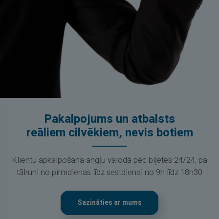
Pakalpojums un atbalsts
reāliem cilvēkiem, nevis botiem
Klientu apkalpošana angļu valodā pēc biļetes 24/24, pa
tālruni no pirmdienas līdz sestdienai no 9h līdz 18h30
Sazināties ar mums