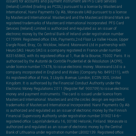
issuers for accounts and payment instrument are PFS Card Services
(Ireland) Limited (trading as PCSIL) pursuant to a license by Mastercard
International, Narvi Payments Oy Ab, Monavate UAB pursuant to a license
by Mastercard International. Mastercard and the Mastercard Brand Mark are
registered trademarks of Mastercard International Incorporated. PFS Card
Services (Ireland) Limited is authorized and regulated as an issuer of
electronic money by the Central Bank of Ireland under registration number
C175999. Registered office: EML Payments,2nd Floor La Vallee House, Upper
Dargle Road, Bray, Co. Wicklow, Ireland. Moorwand Ltd in partnership with
Heuro SAS. Heuro SAS is a company registered in France under number
833165863, with its registered office at 1, Rue de la Bourse, 75002 Paris. It is
authorised by the Autorité de Contrôle Prudentiel et de Résolution (ACPR),
under licence number 17478, to issue electronic money. Moorwand Ltd is a
company incorporated in England and Wales (Company No. 8491211), with
its registered office at Fora, 3 Lloyds Avenue, London, EC3N 3DS, United
Kingdom. It is authorised by the Financial Conduct Authority under the
Electronic Money Regulations 2011 (Register Ref: 900709) to issue electronic
money and payment instruments. The card is issued under licence from
Mastercard International. Mastercard and the circles design are registered
trademarks of Mastercard International Incorporated. Narvi Payments Oy Ab
is authorized and regulated as an issuer of electronic money by the Finnish
Financial Supervisory Authority under registration number 3190214-6—
registered office: Lapinlahdenkatu 16, 00180 Helsinki, Finland. Monavate is
authorized and regulated as an issuer of electronic money by the Central
Bank of Lithuania under registration number LB002139. Registered office: