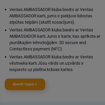
Veritas AMBASSADOR kluba biedrs ar Veritas
AMBASSADOR karti, jums ir piekļuve lidostas
atpūtas telpām (skatīt
nosacījumi).
Veritas AMBASSADOR kluba biedrs ar Veritas
AMBASSADOR karti Jums ir karte, kas aprīkota ar
jaunākajām tehnoloģijām: 3D secure and
Contactless payment (NFC).
Veritas AMBASSADOR kluba biedrs ar Veritas
vēstnieka karti Jūsu vārds un uzvārds ir
iespiests uz platīna krāsas kartes.
Abonēt tagad