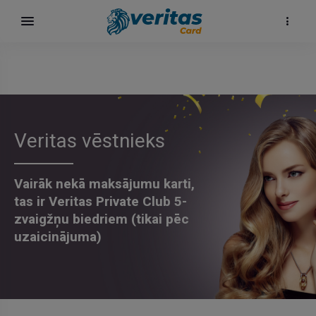
Veritas vēstnieks
Vairāk nekā maksājumu karti,
tas ir Veritas Private Club 5-
zvaigžņu biedriem (tikai pēc
uzaicinājuma)