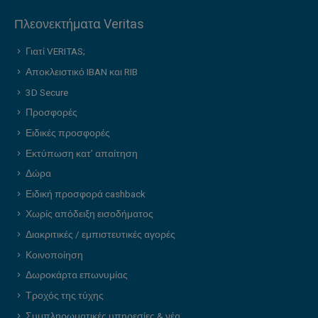
Πλεονεκτήματα Veritas
Γιατί VERITAS;
Αποκλειστικό IBAN και RIB
3D Secure
Προσφορές
Ειδικές προσφορές
Εκτύπωση κατ’ απαίτηση
Δώρα
Ειδική προσφορά cashback
Χωρίς απόδειξη εισοδήματος
Διακριτικές / εμπιστευτικές αγορές
Κοινοποίηση
Δωροκάρτα επωνυμίας
Τροχός της τύχης
Συμπληρωματικές υπηρεσίες & νέα