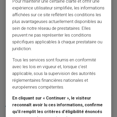
Pour maintenir une certaine clarté et offrir une
expérience utilisateur simplifiée, les informations
affichées sur ce site reflètent les conditions les
Iban : liste des pays qui l'utilisent pour faire
plus avantageuses actuellement disponibles au
un virement bancaire
sein de notre réseau de prestataires. Elles
peuvent ne pas représenter les conditions
Article précédent
spécifiques applicables à chaque prestataire ou
juridiction.
Dates de versements de la CAF
Tous les services sont fournis en conformité
avec les lois en vigueur et, lorsque c’est
applicable, sous la supervision des autorités
Article suivant
réglementaires financières nationales et
européennes compétentes.
En cliquant sur « Continuer », le visiteur
Articles similaires
reconnaît avoir lu ces informations, confirme
qu’il remplit les critères d’éligibilité énoncés