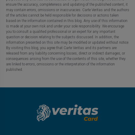
ensure the accuracy, completeness and updating of the published content, it
may contain errors, omissions or inaccuracies. Carte Veritas and the authors
of the articles cannot be held responsible for decisions or actions taken
based on the information contained in this blog. Any use of this information
is made at your own risk and under your sole responsibility. We encourage
you to consult a qualified professional or an expert for any important
question or decision relating to the subjects discussed. In addition, the
information presented on this site may be modified or updated without notice.
By visiting this blog, you agree that Carte Veritas and its partners are
released from any liability concerning losses, direct or indirect damages, or
consequences arising from the use of the contents of this site, whether they
are linked to errors, omissions or the interpretation of the information
published.