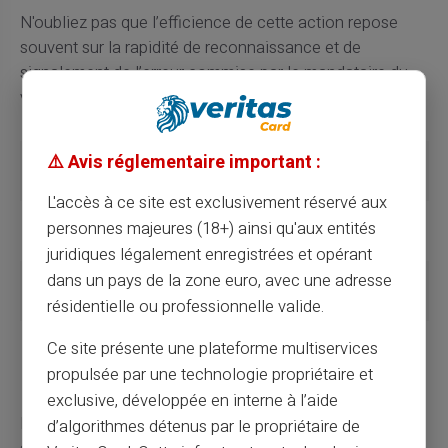
N'oubliez pas que l’efficience de cette action repose
souvent sur la rapidité de reconnaissance et de
signalement de l’erreur commise par le mandataire du
virement.
⚠️ Avis réglementaire important :
Type de virement
Délai
Complexité
d'annulation
L'accès à ce site est exclusivement réservé aux
Virement interne
Quelques
Faible
personnes majeures (18+) ainsi qu'aux entités
minutes
juridiques légalement enregistrées et opérant
dans un pays de la zone euro, avec une adresse
Virement SEPA
1-2 jours
Moyenne
ouvrables
résidentielle ou professionnelle valide.
Virement
Jusqu'à une
Elevée
Ce site présente une plateforme multiservices
international hors
semaine
propulsée par une technologie propriétaire et
SEPA
exclusive, développée en interne à l’aide
Dans cet article, nous avons exploré en détail les
d’algorithmes détenus par le propriétaire de