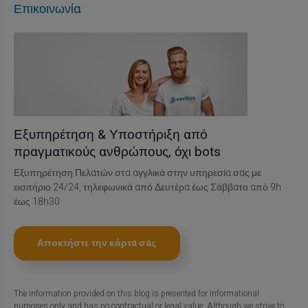
Επικοινωνία
Εξυπηρέτηση & Υποστήριξη από
πραγματικούς ανθρώπους, όχι bots
Εξυπηρέτηση Πελατών στα αγγλικά στην υπηρεσία σας με
εισιτήριο 24/24, τηλεφωνικά από Δευτέρα έως Σάββατο από 9h
έως 18h30
Αποκτήστε την κάρτα σας
The information provided on this blog is presented for informational
purposes only and has no contractual or legal value. Although we strive to