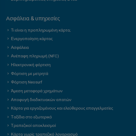
Ασφάλεια & υπηρεσίες
Τι είναι η προπληρωμένη κάρτα;
Ενεργοποίηση κάρτας
Ασφάλεια
Ανέπαφη πληρωμή (NFC)
Ηλεκτρονική φόρτιση
Φόρτιση με μετρητά
Φόρτιση Neosurf
Άμεση μεταφορά χρημάτων
Αποφυγή διαδικτυακών απατών
Κάρτα για εργαζομένους και ελεύθερους επαγγελματίες
Ταξίδια στο εξωτερικό
Τραπεζικοί αποκλεισμοί
Κάρτα χωρίς τραπεζικό λογαριασμό