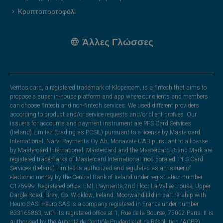
Κρυπτοπορτοφόλι
Άλλες Γλώσσες
Veritas card, a registered trademark of Klopercom, is a fintech that aims to
propose a super in-house platform and app where our clients and members
can choose fintech and non-fintech services. We used different providers
according to product and/or service requests and/or client profiles. Our
issuers for accounts and payment instrument are PFS Card Services
(Ireland) Limited (trading as PCSIL) pursuant to a license by Mastercard
International, Narvi Payments Oy Ab, Monavate UAB pursuant to a license
by Mastercard International. Mastercard and the Mastercard Brand Mark are
registered trademarks of Mastercard International Incorporated. PFS Card
Services (Ireland) Limited is authorized and regulated as an issuer of
electronic money by the Central Bank of Ireland under registration number
C175999. Registered office: EML Payments,2nd Floor La Vallee House, Upper
Dargle Road, Bray, Co. Wicklow, Ireland. Moorwand Ltd in partnership with
Heuro SAS. Heuro SAS is a company registered in France under number
833165863, with its registered office at 1, Rue de la Bourse, 75002 Paris. It is
authorised by the Autorité de Contrôle Prudentiel et de Résolution (ACPR),