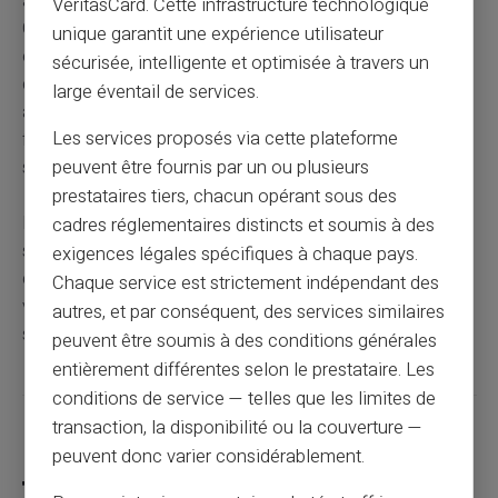
aspects liés à l'annulation de virements bancaires.
VeritasCard. Cette infrastructure technologique
Connaître les différentes formes de virements est
unique garantit une expérience utilisateur
essentiel pour agir promptement et efficacement. En
sécurisée, intelligente et optimisée à travers un
comprenant pourquoi et comment on peut vouloir
large éventail de services.
annuler un virement, et en suivant les étapes pratiques
Les services proposés via cette plateforme
fournies, vous serez mieux équipé pour gérer ces
peuvent être fournis par un ou plusieurs
situations délicates.
prestataires tiers, chacun opérant sous des
Bien sûr, il reste toujours utile de vérifier les politiques
cadres réglementaires distincts et soumis à des
spécifiques de votre banque et d'avoir une bonne
exigences légales spécifiques à chaque pays.
compréhension de leurs délais et procédures. Rappelez-
Chaque service est strictement indépendant des
vous, la rapidité est votre alliée principale dans des
autres, et par conséquent, des services similaires
situations d'annulation de virement.
peuvent être soumis à des conditions générales
entièrement différentes selon le prestataire. Les
conditions de service — telles que les limites de
transaction, la disponibilité ou la couverture —
Partager cet article
peuvent donc varier considérablement.