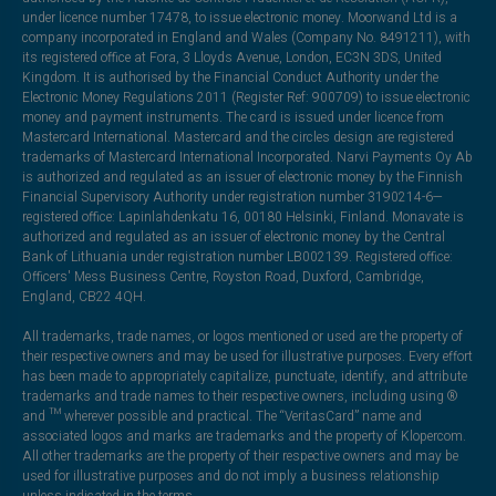
under licence number 17478, to issue electronic money. Moorwand Ltd is a
company incorporated in England and Wales (Company No. 8491211), with
its registered office at Fora, 3 Lloyds Avenue, London, EC3N 3DS, United
Kingdom. It is authorised by the Financial Conduct Authority under the
Electronic Money Regulations 2011 (Register Ref: 900709) to issue electronic
money and payment instruments. The card is issued under licence from
Mastercard International. Mastercard and the circles design are registered
trademarks of Mastercard International Incorporated. Narvi Payments Oy Ab
is authorized and regulated as an issuer of electronic money by the Finnish
Financial Supervisory Authority under registration number 3190214-6—
registered office: Lapinlahdenkatu 16, 00180 Helsinki, Finland. Monavate is
authorized and regulated as an issuer of electronic money by the Central
Bank of Lithuania under registration number LB002139. Registered office:
Officers' Mess Business Centre, Royston Road, Duxford, Cambridge,
England, CB22 4QH.
All trademarks, trade names, or logos mentioned or used are the property of
their respective owners and may be used for illustrative purposes. Every effort
has been made to appropriately capitalize, punctuate, identify, and attribute
trademarks and trade names to their respective owners, including using ®
and ™ wherever possible and practical. The “VeritasCard” name and
associated logos and marks are trademarks and the property of Klopercom.
All other trademarks are the property of their respective owners and may be
used for illustrative purposes and do not imply a business relationship