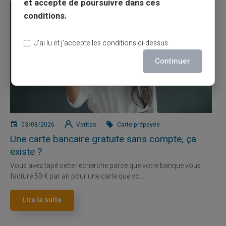
et accepte de poursuivre dans ces
conditions.
J’ai lu et j’accepte les conditions ci-dessus.
Continuer
03/08/2026
Veritas
Carte prépayée
Une carte bancaire gratuite sans compte, ça
existe ?
Vous avez tapé cette recherche parce que votre banque vous
facture 50 € par an pour une carte que vo...
Lire la suite