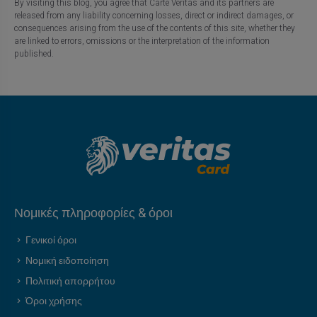
By visiting this blog, you agree that Carte Veritas and its partners are
released from any liability concerning losses, direct or indirect damages, or
consequences arising from the use of the contents of this site, whether they
are linked to errors, omissions or the interpretation of the information
published.
Νομικές πληροφορίες & όροι
Γενικοί όροι
Νομική ειδοποίηση
Πολιτική απορρήτου
Όροι χρήσης