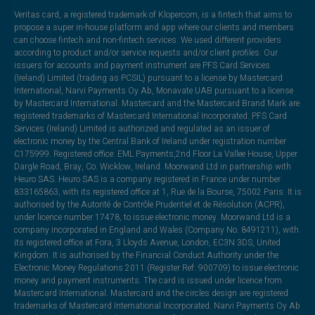
Veritas card, a registered trademark of Klopercom, is a fintech that aims to
propose a super in-house platform and app where our clients and members
can choose fintech and non-fintech services. We used different providers
according to product and/or service requests and/or client profiles. Our
issuers for accounts and payment instrument are PFS Card Services
(Ireland) Limited (trading as PCSIL) pursuant to a license by Mastercard
International, Narvi Payments Oy Ab, Monavate UAB pursuant to a license
by Mastercard International. Mastercard and the Mastercard Brand Mark are
registered trademarks of Mastercard International Incorporated. PFS Card
Services (Ireland) Limited is authorized and regulated as an issuer of
electronic money by the Central Bank of Ireland under registration number
C175999. Registered office: EML Payments,2nd Floor La Vallee House, Upper
Dargle Road, Bray, Co. Wicklow, Ireland. Moorwand Ltd in partnership with
Heuro SAS. Heuro SAS is a company registered in France under number
833165863, with its registered office at 1, Rue de la Bourse, 75002 Paris. It is
authorised by the Autorité de Contrôle Prudentiel et de Résolution (ACPR),
under licence number 17478, to issue electronic money. Moorwand Ltd is a
company incorporated in England and Wales (Company No. 8491211), with
its registered office at Fora, 3 Lloyds Avenue, London, EC3N 3DS, United
Kingdom. It is authorised by the Financial Conduct Authority under the
Electronic Money Regulations 2011 (Register Ref: 900709) to issue electronic
money and payment instruments. The card is issued under licence from
Mastercard International. Mastercard and the circles design are registered
trademarks of Mastercard International Incorporated. Narvi Payments Oy Ab