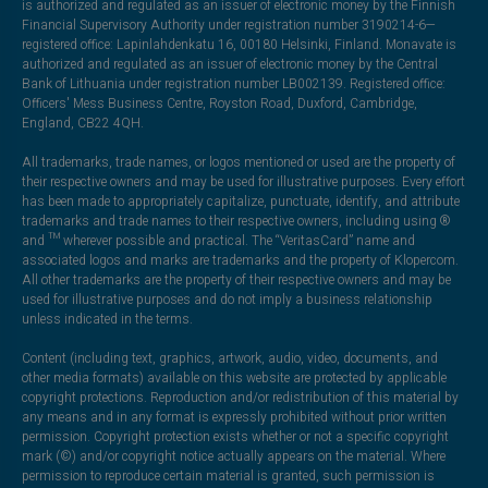
is authorized and regulated as an issuer of electronic money by the Finnish
Financial Supervisory Authority under registration number 3190214-6—
registered office: Lapinlahdenkatu 16, 00180 Helsinki, Finland. Monavate is
authorized and regulated as an issuer of electronic money by the Central
Bank of Lithuania under registration number LB002139. Registered office:
Officers' Mess Business Centre, Royston Road, Duxford, Cambridge,
England, CB22 4QH.
All trademarks, trade names, or logos mentioned or used are the property of
their respective owners and may be used for illustrative purposes. Every effort
has been made to appropriately capitalize, punctuate, identify, and attribute
trademarks and trade names to their respective owners, including using ®
and ™ wherever possible and practical. The “VeritasCard” name and
associated logos and marks are trademarks and the property of Klopercom.
All other trademarks are the property of their respective owners and may be
used for illustrative purposes and do not imply a business relationship
unless indicated in the terms.
Content (including text, graphics, artwork, audio, video, documents, and
other media formats) available on this website are protected by applicable
copyright protections. Reproduction and/or redistribution of this material by
any means and in any format is expressly prohibited without prior written
permission. Copyright protection exists whether or not a specific copyright
mark (©) and/or copyright notice actually appears on the material. Where
permission to reproduce certain material is granted, such permission is