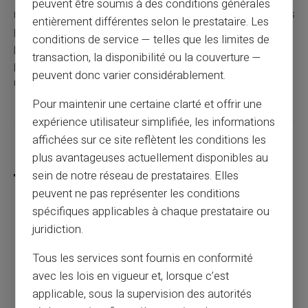
peuvent être soumis à des conditions générales
régler nos achats. Rapides, pratiques, et sécurisées, elles
entièrement différentes selon le prestataire. Les
présentent de nombreux avantages qui en font le choix
conditions de service — telles que les limites de
privilégié de nombreux utilisateurs. Toutefois, quelques
transaction, la disponibilité ou la couverture —
précautions restent nécessaires pour garantir une
peuvent donc varier considérablement.
utilisation sereine et sécurisée.
Pour maintenir une certaine clarté et offrir une
expérience utilisateur simplifiée, les informations
affichées sur ce site reflètent les conditions les
Partager cet article
plus avantageuses actuellement disponibles au
sein de notre réseau de prestataires. Elles
peuvent ne pas représenter les conditions
spécifiques applicables à chaque prestataire ou
Jours fériés et fermetures interbancaires :
juridiction.
quelle est la différence ?
Tous les services sont fournis en conformité
avec les lois en vigueur et, lorsque c’est
Article précédent
applicable, sous la supervision des autorités