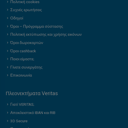
Πολιτική cookies
Συχνές ερωτήσεις
Οδηγοί
Όροι – Πρόγραμμα σύστασης
Πολιτική εκτύπωσης και χρήσης εικόνων
Όροι δωροκαρτών
Όροι cashback
Ποιοι είμαστε;
Γίνετε συνεργάτης
Επικοινωνία
Πλεονεκτήματα Veritas
Γιατί VERITAS;
Αποκλειστικό IBAN και RIB
3D Secure