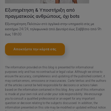
Εξυπηρέτηση & Υποστήριξη από
πραγματικούς ανθρώπους, όχι bots
Εξυπηρέτηση Πελατών στα αγγλικά στην υπηρεσία σας με
εισιτήριο 24/24, τηλεφωνικά από Δευτέρα έως Σάββατο από 9h
έως 18h30
Αποκτήστε την κάρτα σας
The information provided on this blog is presented for informational
purposes only and has no contractual or legal value. Although we strive to
ensure the accuracy, completeness and updating of the published content, it
may contain errors, omissions or inaccuracies. Carte Veritas and the authors
of the articles cannot be held responsible for decisions or actions taken
based on the information contained in this blog. Any use of this information
is made at your own risk and under your sole responsibility. We encourage
you to consult a qualified professional or an expert for any important
question or decision relating to the subjects discussed. In addition, the
information presented on this site may be modified or updated without notice.