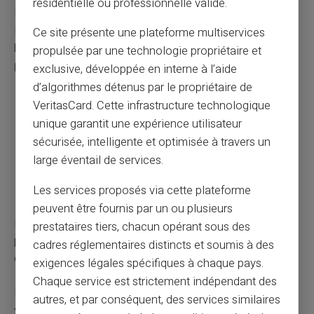
résidentielle ou professionnelle valide.
Pour pallier ces inconvénients, il est crucial d’éduquer
les utilisateurs sur la manière de protéger leurs cartes et
Ce site présente une plateforme multiservices
bien comprendre les limites associées au
plafond de
propulsée par une technologie propriétaire et
paiement.
Voici quelques conseils utiles :
exclusive, développée en interne à l’aide
d’algorithmes détenus par le propriétaire de
Ne jamais prêter sa carte de paiement sans
VeritasCard. Cette infrastructure technologique
surveillance.
unique garantit une expérience utilisateur
Surveiller régulièrement son compte pour détecter
sécurisée, intelligente et optimisée à travers un
rapidement toute anomalie.
large éventail de services.
Utiliser des portefeuilles anti-RFID pour empêcher
tout scan non désiré des cartes.
Les services proposés via cette plateforme
peuvent être fournis par un ou plusieurs
En adoptant ces bonnes pratiques, il est possible de
prestataires tiers, chacun opérant sous des
profiter pleinement des avantages des paiements sans
cadres réglementaires distincts et soumis à des
contact tout en minimisant les risques potentiels.
exigences légales spécifiques à chaque pays.
Chaque service est strictement indépendant des
Les
cartes de paiement sans contact
, grâce à la
autres, et par conséquent, des services similaires
technologie NFC
, ont transformé notre manière de