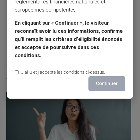
réglementaires financières nationales et
européennes compétentes.
Liste des jours fériés et fermetures
interbancaires 2025
En cliquant sur « Continuer », le visiteur
reconnaît avoir lu ces informations, confirme
qu’il remplit les critères d’éligibilité énoncés
Article suivant
et accepte de poursuivre dans ces
conditions.
J’ai lu et j’accepte les conditions ci-dessus.
Articles similaires
Continuer