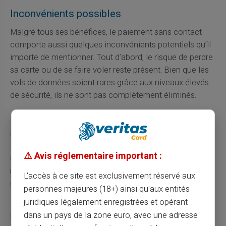
Inconvénients possibles
Malgré tous ses bénéfices, le paiement sans contact
comporte aussi quelques inconvénients potentiels qu’il
importe de mentionner. Tout d’abord, le risque de perdre
sa carte ou de se faire voler reste présent. Bien que les
vols de données soient rares grâce aux niveaux élevés
de sécurité, ils ne sont pas complètement éliminés.
Ensuite, certaines personnes pourraient ressentir une
anxiété liée au fait de ne pas saisir systématiquement
leur code PIN, considéré comme une couche de
⚠️ Avis réglementaire important :
sécurité supplémentaire. De plus, toutes les enseignes
n’acceptent pas encore ce mode de paiement, bien que
L'accès à ce site est exclusivement réservé aux
son adoption soit en constante progression.
personnes majeures (18+) ainsi qu'aux entités
juridiques légalement enregistrées et opérant
Sensibilisation et bonnes pratiques
dans un pays de la zone euro, avec une adresse